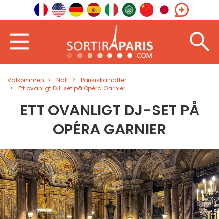
Välkommen
Natt
Parisiska nätter
Ett ovanligt DJ-set på Opéra Garnier
ETT OVANLIGT DJ-SET PÅ
OPÉRA GARNIER