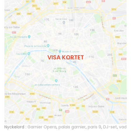
VISA KORTET
Nyckelord :
Garnier Opera
,
palais garnier
,
paris 9
,
DJ-set
,
vad