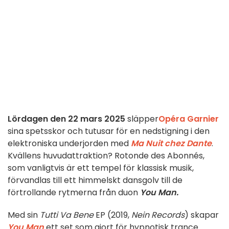
Lördagen den 22 mars 2025
släpper
Opéra Garnier
sina spetsskor och tutusar för en nedstigning i den
elektroniska underjorden med
Ma Nuit chez Dante
.
Kvällens huvudattraktion? Rotonde des Abonnés,
som vanligtvis är ett tempel för klassisk musik,
förvandlas till ett himmelskt dansgolv till de
förtrollande rytmerna från duon
You Man.
Med sin
Tutti Va Bene
EP (2019,
Nein Records
) skapar
You Man
ett set som gjort för hypnotisk trance.