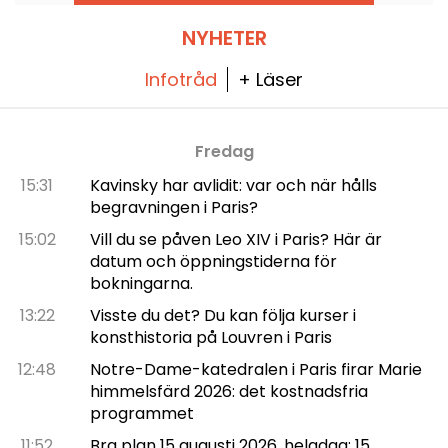
NYHETER
Infotråd
+ Läser
Fredag
15:31
Kavinsky har avlidit: var och när hålls
begravningen i Paris?
15:02
Vill du se påven Leo XIV i Paris? Här är
datum och öppningstiderna för
bokningarna.
13:22
Visste du det? Du kan följa kurser i
konsthistoria på Louvren i Paris
12:48
Notre-Dame-katedralen i Paris firar Marie
himmelsfärd 2026: det kostnadsfria
programmet
11:52
Bra plan 15 augusti 2026, helgdag: 15