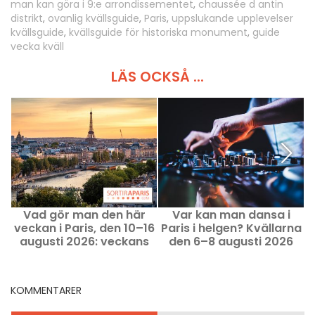
man kan göra i 9:e arrondissementet
,
chaussée d antin
distrikt
,
ovanlig kvällsguide
,
Paris
,
uppslukande upplevelser
kvällsguide
,
kvällsguide för historiska monument
,
guide
vecka kväll
LÄS OCKSÅ ...
Vad gör man den här
Var kan man dansa i
V
veckan i Paris, den 10–16
Paris i helgen? Kvällarna
augusti 2026: veckans
den 6–8 augusti 2026
m
måste‑händelser
KOMMENTARER