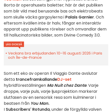
Borta är operahusets baletter; här är det publiken
som blir vild med berusande bas och elektrobeats
som skulle väcka gargoylerna i
Palais Garnier
. Och
eftersom kvällen inte är halv, fångar en interaktiv
apparat upp publikens rörelser och omvandlar dem
till hallucinatoriska bilder, som Divine Comedy 3.0.
LÄS OCKSÅ
Veckans bra erbjudanden 10–16 augusti 2026 i Paris
och Île-de-France
Som ett eko av operan Il Viaggio Dante avslutar
detta
tranceframkallande
DJ-set
hybridföreställningen
Ma Nuit chez Dante
. Varje
droppe, varje puls, varje ljusprojektion markerar
slutfasen av en sensorisk resa som kulminerar i
beatsen från
You Man.
I
Subscribers' Rotunda
, under de förgyllda valven