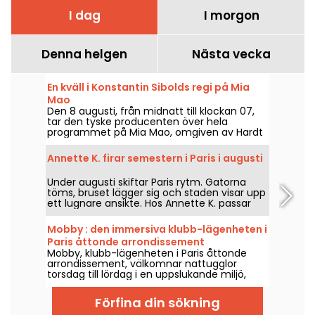
I dag
I morgon
Denna helgen
Nästa vecka
En kväll i Konstantin Sibolds regi på Mia
Mao
Den 8 augusti, från midnatt till klockan 07,
tar den tyske producenten över hela
programmet på Mia Mao, omgiven av Hardt
Antoine och EG, för en kväll som färdas
genom melodisk house, techno och deras
Annette K. firar semestern i Paris i augusti
gränszoner.
Under augusti skiftar Paris rytm. Gatorna
töms, bruset lägger sig och staden visar upp
ett lugnare ansikte. Hos Annette K. passar
man på att dra nytta av denna unika paus
för att förlänga semesterns anda, fötterna
Mobby : den immersiva klubb-lägenheten i
nästan i vattnet, innan skolstarten väntar.
Paris åttonde arrondissement
Mobby, klubb-lägenheten i Paris åttonde
arrondissement, välkomnar nattugglor
torsdag till lördag i en uppslukande miljö,
fram till klockan sex.
Förfina din sökning