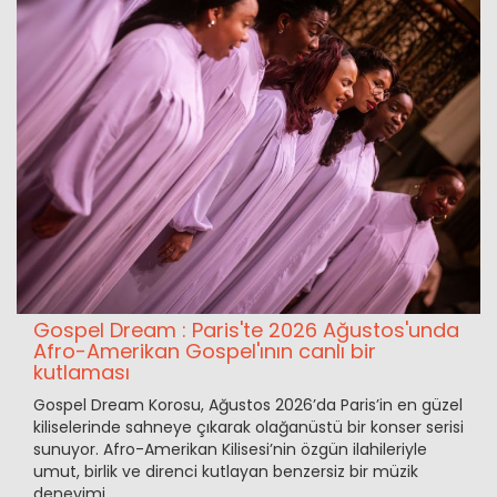
Gospel Dream : Paris'te 2026 Ağustos'unda
Afro-Amerikan Gospel'ının canlı bir
kutlaması
Gospel Dream Korosu, Ağustos 2026’da Paris’in en güzel
kiliselerinde sahneye çıkarak olağanüstü bir konser serisi
sunuyor. Afro-Amerikan Kilisesi’nin özgün ilahileriyle
umut, birlik ve direnci kutlayan benzersiz bir müzik
deneyimi.