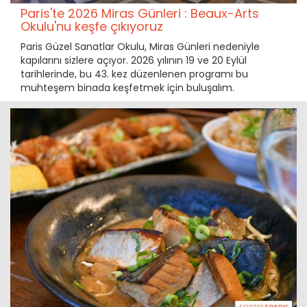
Paris'te 2026 Miras Günleri : Beaux-Arts
Okulu'nu keşfe çıkıyoruz
Paris Güzel Sanatlar Okulu, Miras Günleri nedeniyle
kapılarını sizlere açıyor. 2026 yılının 19 ve 20 Eylül
tarihlerinde, bu 43. kez düzenlenen programı bu
muhteşem binada keşfetmek için buluşalım.