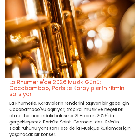
La Rhumerie'de 2026 Müzik Günü:
Cocobamboo, Paris'te Karayipler'in ritmini
sarsıyor
La Rhumerie, Karayiplerin renklerini taşıyan bir gece için
Cocobamboo'yu ağırlıyor; tropikal müzik ve neşeli bir
atmosfer arasındaki buluşma 21 Haziran 2026'da
gerçekleşecek. Paris'te Saint-Germain-des-Prés'in
sıcak ruhunu yansıtan Fête de la Musique kutlaması için
yaşanacak bir konser.