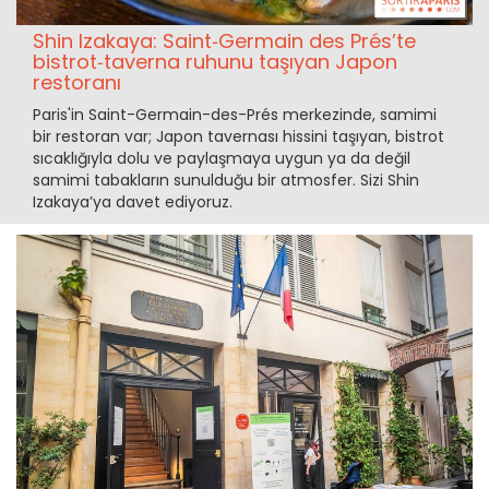
Shin Izakaya: Saint‑Germain des Prés’te
bistrot‑taverna ruhunu taşıyan Japon
restoranı
Paris'in Saint-Germain-des-Prés merkezinde, samimi
bir restoran var; Japon tavernası hissini taşıyan, bistrot
sıcaklığıyla dolu ve paylaşmaya uygun ya da değil
samimi tabakların sunulduğu bir atmosfer. Sizi Shin
Izakaya’ya davet ediyoruz.