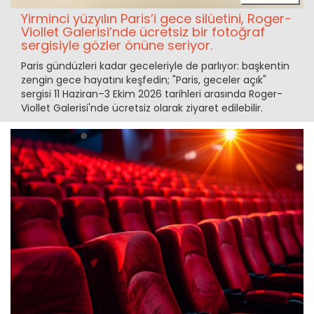
Yirminci yüzyılın Paris’i gece silüetini, Roger-
Viollet Galerisi’nde ücretsiz bir fotoğraf
sergisiyle gözler önüne seriyor.
Paris gündüzleri kadar geceleriyle de parlıyor: başkentin
zengin gece hayatını keşfedin; "Paris, geceler açık"
sergisi 11 Haziran–3 Ekim 2026 tarihleri arasında Roger-
Viollet Galerisi'nde ücretsiz olarak ziyaret edilebilir.