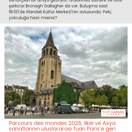
sanatçıları bir araya getiriyor; aralarında Saltaire ve soul
şarkıcısı Bronagh Gallagher da var. Buluşma saat
18:00'de İrlandalı Kültür Merkezi'nin avlusunda. Peki,
yolculuğa hazır mısınız?
Parcours des mondes 2026, ilkel ve Asya
sanatlarının uluslararası fuarı Paris’e geri