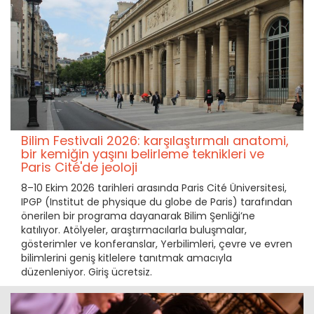
Bilim Festivali 2026: karşılaştırmalı anatomi,
bir kemiğin yaşını belirleme teknikleri ve
Paris Cité'de jeoloji
8–10 Ekim 2026 tarihleri arasında Paris Cité Üniversitesi,
IPGP (Institut de physique du globe de Paris) tarafından
önerilen bir programa dayanarak Bilim Şenliği’ne
katılıyor. Atölyeler, araştırmacılarla buluşmalar,
gösterimler ve konferanslar, Yerbilimleri, çevre ve evren
bilimlerini geniş kitlelere tanıtmak amacıyla
düzenleniyor. Giriş ücretsiz.