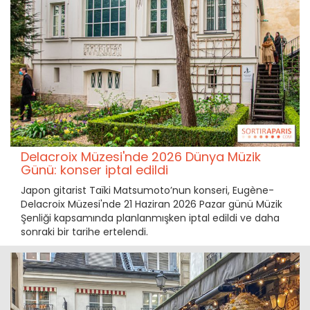
Delacroix Müzesi'nde 2026 Dünya Müzik
Günü: konser iptal edildi
Japon gitarist Taïki Matsumoto’nun konseri, Eugène-
Delacroix Müzesi'nde 21 Haziran 2026 Pazar günü Müzik
Şenliği kapsamında planlanmışken iptal edildi ve daha
sonraki bir tarihe ertelendi.