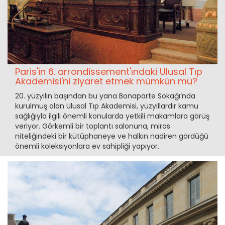
Paris'in 6. arrondissement'ındaki Ulusal Tıp
Akademisi'ni ziyaret etmek mümkün mü?
20. yüzyılın başından bu yana Bonaparte Sokağı’nda
kurulmuş olan Ulusal Tıp Akademisi, yüzyıllardır kamu
sağlığıyla ilgili önemli konularda yetkili makamlara görüş
veriyor. Görkemli bir toplantı salonuna, miras
niteliğindeki bir kütüphaneye ve halkın nadiren gördüğü
önemli koleksiyonlara ev sahipliği yapıyor.