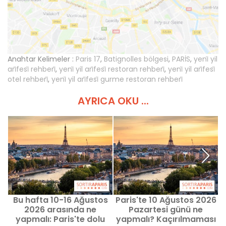
Anahtar Kelimeler :
Paris 17
,
Batignolles bölgesi
,
PARİS
,
yeni̇ yil
ari̇fesi̇ rehberi̇
,
yeni̇ yil ari̇fesi̇ restoran rehberi̇
,
yeni̇ yil ari̇fesi̇
otel rehberi̇
,
yeni̇ yil ari̇fesi̇ gurme restoran rehberi̇
AYRICA OKU ...
Bu hafta 10-16 Ağustos
Paris'te 10 Ağustos 2026
2026 arasında ne
Pazartesi günü ne
yapmalı: Paris'te dolu
yapmalı? Kaçırılmaması