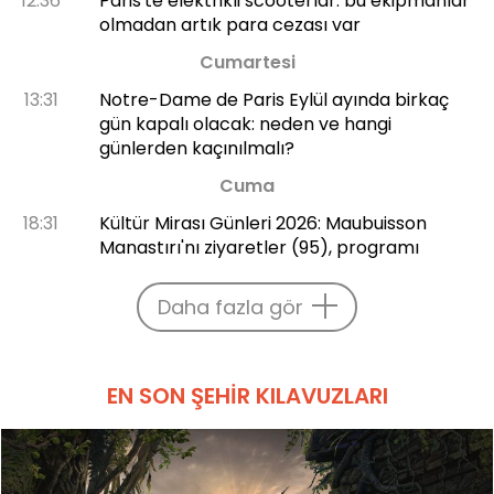
12:36
Paris'te elektrikli scooterlar: bu ekipmanlar
olmadan artık para cezası var
Cumartesi
13:31
Notre-Dame de Paris Eylül ayında birkaç
gün kapalı olacak: neden ve hangi
günlerden kaçınılmalı?
Cuma
18:31
Kültür Mirası Günleri 2026: Maubuisson
Manastırı'nı ziyaretler (95), programı
Daha fazla gör
EN SON ŞEHIR KILAVUZLARI