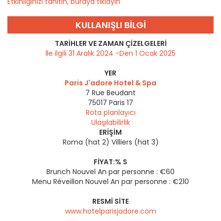
Etkinliğinizi tanıtın, buraya tıklayın
KULLANIŞLI BILGI
TARIHLER VE ZAMAN ÇIZELGELERI
İle ilgili 31 Aralık 2024 -Den 1 Ocak 2025
YER
Paris J'adore Hotel & Spa
7 Rue Beudant
75017
Paris 17
Rota planlayıcı
Ulaşılabilirlik
ERIŞIM
Roma (hat 2) Villiers (hat 3)
FIYAT:% S
Brunch Nouvel An par personne : €60
Menu Réveillon Nouvel An par personne : €210
RESMI SITE
www.hotelparisjadore.com