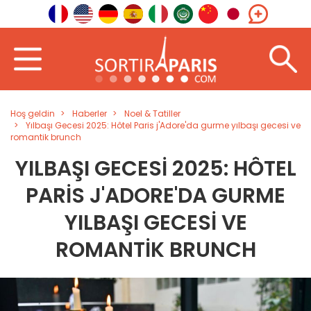
Hoş geldin
Haberler
Noel & Tatiller
Yılbaşı Gecesi 2025: Hôtel Paris j'Adore'da gurme yılbaşı gecesi ve
romantik brunch
YILBAŞI GECESI 2025: HÔTEL
PARIS J'ADORE'DA GURME
YILBAŞI GECESI VE
ROMANTIK BRUNCH