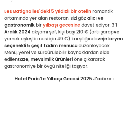
Les Batignolles'deki 5 yıldızlı bir otelin
romantik
ortamında yer alan restoran, sizi göz
alıcı ve
gastronomik
bir
yılbaşı gecesine
davet ediyor.
3
1
Aralık 2024
akşamı şef, kişi başı 210 € (artı şarap
ve
yemek eşleştirmesi için 49 €) karşılığında
vejetaryen
seçenekli 5 çeşit tadım menüsü
düzenleyecek.
Menü, yerel ve sürdürülebilir kaynaklardan elde
edilen
taze, mevsimlik ürünleri
öne çıkararak
gastronomiye bir övgü niteliği taşıyor.
Hotel Paris'te Yılbaşı Gecesi 2025 J'adore :