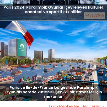
Paris 2024: Paralimpik Oyunları çevreleyen kültürel,
sanatsal ve sportif etkinlikler
Paris ve Ile-de-France bölgesinde Paralimpik
Oyunları nerede kutlanır? Şenlikli bir atmosfer için
mekanlar
Tüm Rehberler : Haberler >