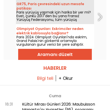
Parislilerin ilgisini çekmektedir.
GR75, Paris çevresindeki uzun mesafe
patikası
Paris yürüyüş yapmak için harika bir yer mi?
Evet, çünkü 2017'den bu yana Fransız
Yürüyüş Federasyonu, tüm yürüyüş
meraklıları için Paris çevresinde tamamen
tabelalı bir parkur açtı.
Olimpiyat Oyunları: Eskrimciler neden
elektrik kablosuyla bağlanır?
Paris 2024 Olimpiyat Oyunları'nda eskrim,
Grand Palais'nin görkemli ortamıyla
vurgulanan gurur verici bir yere sahiptir.
Eskrimcilerin neden elektrik kablolarıyla bağlı
olduğunu merak ediyorsanız, iyi haber şu ki
Aramanı düzelt
size her şeyi açıklayabiliriz!
HABERLER
Bilgi teli
+ Okur
Cuma
18:31
Kültür Mirası Günleri 2026: Maubuisson
Manastırı'nı ziyaretler (95), programı