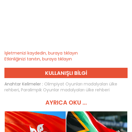
İşletmenizi kaydedin, buraya tıklayın
Etkinliğinizi tanıtın, buraya tıklayın
KULLANIŞLI BILGI
Anahtar Kelimeler :
Olimpiyat Oyunları madalyaları ülke
rehberi
,
Paralimpik Oyunlar madalyaları ülke rehberi
AYRICA OKU ...