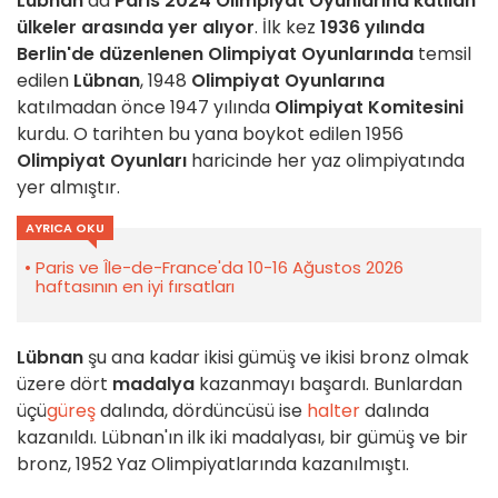
Lübnan
da
Paris 2024 Olimpiyat Oyunlarına katılan
ülkeler arasında yer alıyor
. İlk kez
1936 yılında
Berlin'de düzenlenen Olimpiyat Oyunlarında
temsil
edilen
Lübnan
, 1948
Olimpiyat
Oyunlarına
katılmadan önce 1947 yılında
Olimpiyat Komitesini
kurdu. O tarihten bu yana boykot edilen 1956
Olimpiyat Oyunları
haricinde her yaz olimpiyatında
yer almıştır.
AYRICA OKU
Paris ve Île-de-France'da 10-16 Ağustos 2026
haftasının en iyi fırsatları
Lübnan
şu ana kadar ikisi gümüş ve ikisi bronz olmak
üzere dört
madalya
kazanmayı başardı.
Bunlardan
üçü
güreş
dalında, dördüncüsü ise
halter
dalında
kazanıldı. Lübnan'ın ilk iki madalyası, bir gümüş ve bir
bronz, 1952 Yaz Olimpiyatlarında kazanılmıştı.