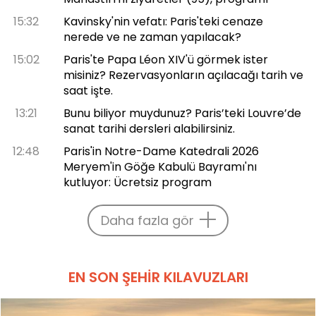
15:32
Kavinsky'nin vefatı: Paris'teki cenaze
nerede ve ne zaman yapılacak?
15:02
Paris'te Papa Léon XIV'ü görmek ister
misiniz? Rezervasyonların açılacağı tarih ve
saat işte.
13:21
Bunu biliyor muydunuz? Paris’teki Louvre’de
sanat tarihi dersleri alabilirsiniz.
12:48
Paris'in Notre-Dame Katedrali 2026
Meryem'in Göğe Kabulü Bayramı'nı
kutluyor: Ücretsiz program
Daha fazla gör
EN SON ŞEHIR KILAVUZLARI