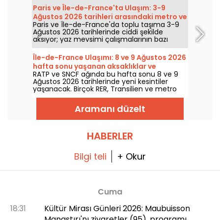
sıcaklıkları kademeli olarak düşürecek; hafta
Paris ve Île-de-France'ta Ulaşım: 3-9
sonunda ise daha sıcak ve güneşli bir hava
Ağustos 2026 tarihleri arasındaki metro ve
geri gelecek.
Paris ve Île-de-France'da toplu taşıma 3-9
RER kesintileri
Ağustos 2026 tarihlerinde ciddi şekilde
aksıyor; yaz mevsimi çalışmalarının bazı
hatları ağır biçimde etkilediği belirtiliyor, RATP
ve SNCF'e göre.
Île-de-France Ulaşımı: 8 ve 9 Ağustos 2026
hafta sonu yaşanan aksaklıklar ve
RATP ve SNCF ağında bu hafta sonu 8 ve 9
çalışmalar
Ağustos 2026 tarihlerinde yeni kesintiler
yaşanacak. Birçok RER, Transilien ve metro
hattı çalışma ve kesintilerden etkilenecek;
seyahatinizi önceden planlamanıza yardımcı
Aramanı düzelt
olmak için her şeyi sizlerle paylaşıyoruz.
HABERLER
Bilgi teli
+ Okur
Cuma
18:31
Kültür Mirası Günleri 2026: Maubuisson
Manastırı'nı ziyaretler (95), programı