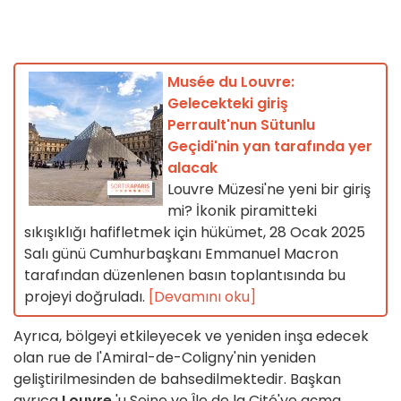
Musée du Louvre:
Gelecekteki giriş
Perrault'nun Sütunlu
Geçidi'nin yan tarafında yer
alacak
Louvre Müzesi'ne yeni bir giriş
mi? İkonik piramitteki
sıkışıklığı hafifletmek için hükümet, 28 Ocak 2025
Salı günü Cumhurbaşkanı Emmanuel Macron
tarafından düzenlenen basın toplantısında bu
projeyi doğruladı.
[Devamını oku]
Ayrıca, bölgeyi etkileyecek ve yeniden inşa edecek
olan rue de l'Amiral-de-Coligny'nin yeniden
geliştirilmesinden de bahsedilmektedir. Başkan
ayrıca
Louvre
'u Seine ve Île de la Cité'ye açma