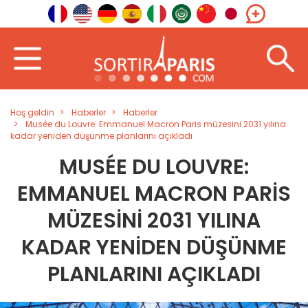
Hoş geldin
Haberler
Haberler
Musée du Louvre: Emmanuel Macron Paris müzesini 2031 yılına
kadar yeniden düşünme planlarını açıkladı
MUSÉE DU LOUVRE:
EMMANUEL MACRON PARIS
MÜZESINI 2031 YILINA
KADAR YENIDEN DÜŞÜNME
PLANLARINI AÇIKLADI