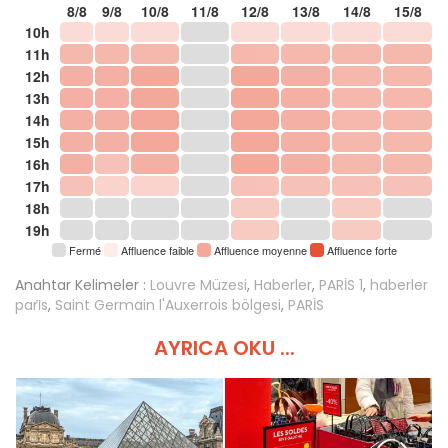
8/8
9/8
10/8
11/8
12/8
13/8
14/8
15/8
10h
11h
12h
13h
14h
15h
16h
17h
18h
19h
Fermé
Affluence faible
Affluence moyenne
Affluence forte
Anahtar Kelimeler :
Louvre Müzesi
,
Haberler
,
PARİS 1
,
haberler
pari̇s
,
Saint Germain l'Auxerrois bölgesi
,
PARİS
AYRICA OKU ...