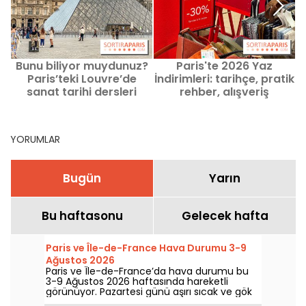
Bunu biliyor muydunuz?
Paris'te 2026 Yaz
İ
Paris’teki Louvre’de
İndirimleri: tarihçe, pratik
n
sanat tarihi dersleri
rehber, alışveriş
alabilirsiniz.
merkezlerinin çalışma
saatleri - son günler
YORUMLAR
Bugün
Yarın
Bu haftasonu
Gelecek hafta
Paris ve Île-de-France Hava Durumu 3-9
Ağustos 2026
Paris ve Île-de-France’da hava durumu bu
3-9 Ağustos 2026 haftasında hareketli
görünüyor. Pazartesi günü aşırı sıcak ve gök
gürültülü yağış riskiyle başlayan hafta,