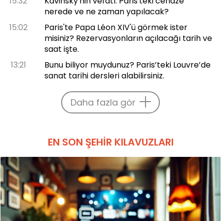
15:32
Kavinsky'nin vefatı: Paris'teki cenaze
nerede ve ne zaman yapılacak?
15:02
Paris'te Papa Léon XIV'ü görmek ister
misiniz? Rezervasyonların açılacağı tarih ve
saat işte.
13:21
Bunu biliyor muydunuz? Paris’teki Louvre’de
sanat tarihi dersleri alabilirsiniz.
Daha fazla gör
EN SON ŞEHIR KILAVUZLARI