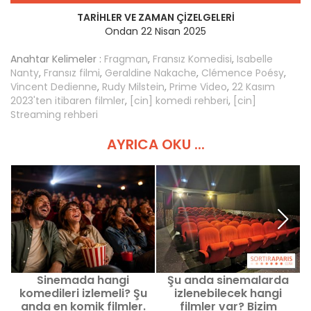
TARIHLER VE ZAMAN ÇIZELGELERI
Ondan 22 Nisan 2025
Anahtar Kelimeler :
Fragman
,
Fransız Komedisi
,
Isabelle
Nanty
,
Fransız filmi
,
Geraldine Nakache
,
Clémence Poésy
,
Vincent Dedienne
,
Rudy Milstein
,
Prime Video
,
22 Kasım
2023'ten itibaren filmler
,
[cin] komedi rehberi
,
[cin]
Streaming rehberi
AYRICA OKU ...
Sinemada hangi
Şu anda sinemalarda
F
komedileri izlemeli? Şu
izlenebilecek hangi
anda en komik filmler.
filmler var? Bizim