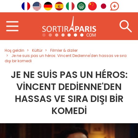
Hoş geldin
Kültür
Filmler & diziler
Je ne suis pas un héros: Vincent Dedienne'den hassas ve sıra
dışı bir komedi
JE NE SUIS PAS UN HÉROS:
VINCENT DEDIENNE'DEN
HASSAS VE SIRA DIŞI BIR
KOMEDI