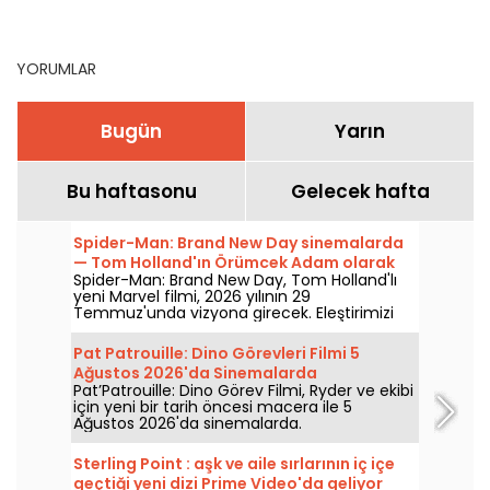
seçkimiz
YORUMLAR
Bugün
Yarın
Bu haftasonu
Gelecek hafta
Spider-Man: Brand New Day sinemalarda
— Tom Holland'ın Örümcek Adam olarak
Spider-Man: Brand New Day, Tom Holland'lı
dönüşüne dair spoiler içermeyen
yeni Marvel filmi, 2026 yılının 29
incelememiz
Temmuz'unda vizyona girecek. Eleştirimizi
keşfedin!
Pat Patrouille: Dino Görevleri Filmi 5
Ağustos 2026'da Sinemalarda
Pat’Patrouille: Dino Görev Filmi, Ryder ve ekibi
için yeni bir tarih öncesi macera ile 5
Ağustos 2026'da sinemalarda.
Sterling Point : aşk ve aile sırlarının iç içe
geçtiği yeni dizi Prime Video'da geliyor