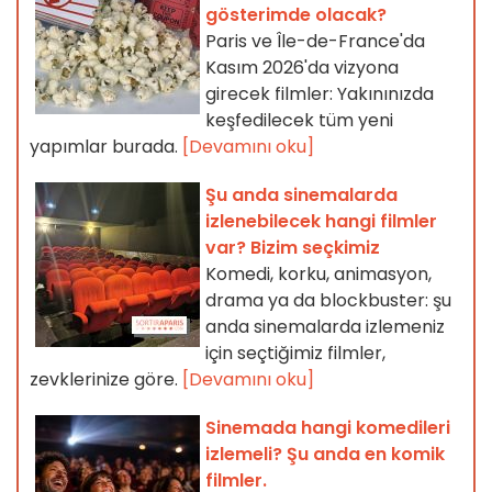
gösterimde olacak?
Paris ve Île-de-France'da
Kasım 2026'da vizyona
girecek filmler: Yakınınızda
keşfedilecek tüm yeni
yapımlar burada.
[Devamını oku]
Şu anda sinemalarda
izlenebilecek hangi filmler
var? Bizim seçkimiz
Komedi, korku, animasyon,
drama ya da blockbuster: şu
anda sinemalarda izlemeniz
için seçtiğimiz filmler,
zevklerinize göre.
[Devamını oku]
Sinemada hangi komedileri
izlemeli? Şu anda en komik
filmler.