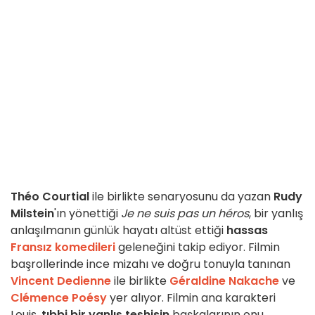
Théo Courtial
ile birlikte senaryosunu da yazan
Rudy
Milstein
'ın yönettiği
Je ne suis pas un héros
, bir yanlış
anlaşılmanın günlük hayatı altüst ettiği
hassas
Fransız komedileri
geleneğini takip ediyor. Filmin
başrollerinde ince mizahı ve doğru tonuyla tanınan
Vincent Dedienne
ile birlikte
Géraldine Nakache
ve
Clémence Poésy
yer alıyor. Filmin ana karakteri
Louis,
tıbbi bir yanlış teşhisin
başkalarının onu