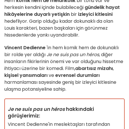
Hem
komik hem de melankolik
bir tonu var ve
herkesin kendini içinde bulabileceği
gündelik hayat
hikâyelerine duyarlı yetişkin
bir
izleyici kitlesini
hedefliyor. Garip olduğu kadar dokunaklı da olan
Louis karakteri, bazen başkaları için görünmez
hissedenlerde yankı uyandırabilir.
Vincent Dedienne
'in hem komik hem de dokunaklı
bir rolde yer aldığı
Je ne suis pas un héros
, diğer
insanların fikirlerinin önemi ve var olduğunu hissetme
ihtiyacı üzerine bir komedi. Film,
abartısız mizahı
,
kişisel yansımaları
ve
evrensel durumları
harmanlaması sayesinde geniş bir izleyici kitlesine
ulaşma potansiyeline sahip.
Je ne suis pas un héros
hakkındaki
görüşlerimiz:
Vincent Dedienne'in meslektaşları tarafından