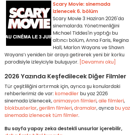
Scary Movie: sinemada
izlenecek 6. bölüm
Scary Movie 3 Haziran 2026'da
sinemalarda. Yönetmenliğini
Michael Tiddes'in yaptığı bu
altıncı bölüm, Anna Faris, Regina
Hall, Marlon Wayans ve Shawn
Wayans’ı yeniden bir araya getirerek yeni bir korku
parodisiyle izleyiciyle buluşuyor.
[Devamını oku]
2026 Yazında Keşfedilecek Diğer Filmler
Tür çeşitliliğini artırmak için, ayrıca şu konulardaki
rehberlerimiz de var:
komediler
bu yaz 2026
sinemada izlenecek,
animasyon filmleri
,
aile filmleri
,
blokbusterlar
,
gerilim filmleri
,
dramalar
, ayrıca
bu yaz
sinemada izlenecek tüm filmler
.
Bu sayfa yapay zeka destekli unsurlar içerebilir,