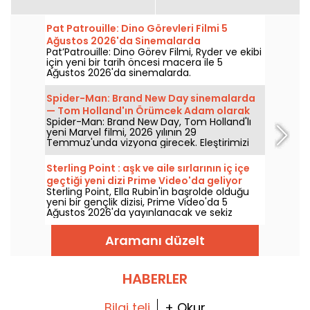
Pat Patrouille: Dino Görevleri Filmi 5
Ağustos 2026'da Sinemalarda
Pat’Patrouille: Dino Görev Filmi, Ryder ve ekibi
için yeni bir tarih öncesi macera ile 5
Ağustos 2026'da sinemalarda.
Spider-Man: Brand New Day sinemalarda
— Tom Holland'ın Örümcek Adam olarak
Spider-Man: Brand New Day, Tom Holland'lı
dönüşüne dair spoiler içermeyen
yeni Marvel filmi, 2026 yılının 29
incelememiz
Temmuz'unda vizyona girecek. Eleştirimizi
keşfedin!
Sterling Point : aşk ve aile sırlarının iç içe
geçtiği yeni dizi Prime Video'da geliyor
Sterling Point, Ella Rubin'in başrolde olduğu
yeni bir gençlik dizisi, Prime Video'da 5
Ağustos 2026'da yayınlanacak ve sekiz
bölümden oluşuyor.
Aramanı düzelt
HABERLER
Bilgi teli
+ Okur