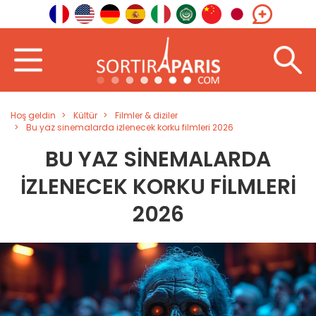
Hoş geldin
Kültür
Filmler & diziler
Bu yaz sinemalarda izlenecek korku filmleri 2026
BU YAZ SINEMALARDA
IZLENECEK KORKU FILMLERI
2026