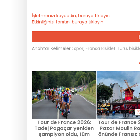
İşletmenizi kaydedin, buraya tıklayın
Etkinliğinizi tanıtın, buraya tıklayın
Anahtar Kelimeler :
spor
,
Fransa Bisiklet Turu
,
bisik
Tour de France 2026:
Tour de France 
Tadej Pogaçar yeniden
Pazar Moulin R
şampiyon oldu, tüm
önünde Fransız