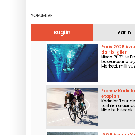
sonuçları öğrenin
gösterisi
YORUMLAR
Bugün
Yarın
Paris 2026 Avr
dair bilgiler
Nisan 2023’te F
başvurusunu aç
Merkezi, milli yü
yarışlar hakkınd
Fransız Kadınla
etapları
Kadınlar Tour de
tarihleri arasın
Nice’te bitecek. 
2026 Avrupa Yü