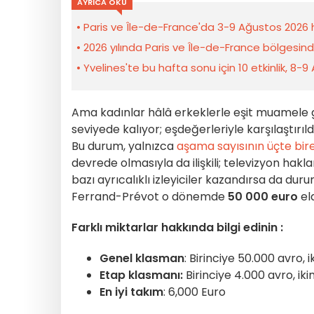
AYRICA OKU
Paris ve Île-de-France'da 3-9 Ağustos 2026 ha
2026 yılında Paris ve Île-de-France bölgesin
Yvelines'te bu hafta sonu için 10 etkinlik, 8-9
Ama kadınlar hâlâ erkeklerle eşit muamele 
seviyede kalıyor; eşdeğerleriyle karşılaştır
Bu durum, yalnızca
aşama sayısının üçte bir
devrede olmasıyla da ilişkili; televizyon haklar
bazı ayrıcalıklı izleyiciler kazandırsa da du
Ferrand-Prévot o dönemde
50 000 euro
eld
Farklı miktarlar hakkında bilgi edinin :
Genel klasman
: Birinciye 50.000 avro,
Etap klasmanı:
Birinciye 4.000 avro, ik
En iyi takım
: 6,000 Euro