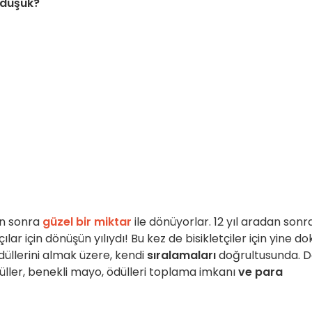
ı düşük?
en sonra
güzel bir miktar
ile dönüyorlar. 12 yıl aradan sonr
ılar için dönüşün yılıydı! Bu kez de bisikletçiler için yine do
üllerini almak üzere, kendi
sıralamaları
doğrultusunda. 
üller, benekli mayo, ödülleri toplama imkanı
ve para