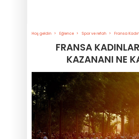
Hoş geldin
Eğlence
Spor ve refah
Fransa Kadın
FRANSA KADINLAR 
KAZANANI NE 