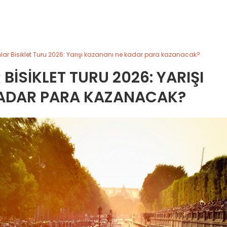
lar Bisiklet Turu 2026: Yarışı kazananı ne kadar para kazanacak?
BISIKLET TURU 2026: YARIŞI
KADAR PARA KAZANACAK?