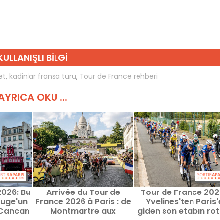
KULLANIŞLI BILGI
let
,
kadinlar fransa turu
,
Tour de France rehberi
AYRICA OKU ...
2026: Bu
Arrivée du Tour de
Tour de France 2026
ouge'un
France 2026 à Paris : de
Yvelines'ten Paris'
 Cancan
Montmartre aux
giden son etabın rot