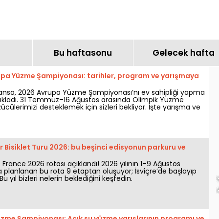
Champs-Elysées, les
ve saatleri
spots Fransa Bisiklet
Turu 2026 Paris'te Varış:
Montmartre'den
Champs-Elysées'e,
izlenecek noktalar
Bu haftasonu
Gelecek hafta
upa Yüzme Şampiyonası: tarihler, program ve yarışmaya
ransa, 2026 Avrupa Yüzme Şampiyonası’nı ev sahipliği yapma
ıkladı. 31 Temmuz–16 Ağustos arasında Olimpik Yüzme
zücülerimizi desteklemek için sizleri bekliyor. İşte yarışma ve
a bilmeniz gereken tüm bilgiler!
r Bisiklet Turu 2026: bu beşinci edisyonun parkuru ve
 France 2026 rotası açıklandı! 2026 yılının 1–9 Ağustos
da planlanan bu rota 9 etaptan oluşuyor; İsviçre’de başlayıp
Bu yıl bizleri nelerin beklediğini keşfedin.
zme Şampiyonası: Açık su yüzme yarışlarının programı ve