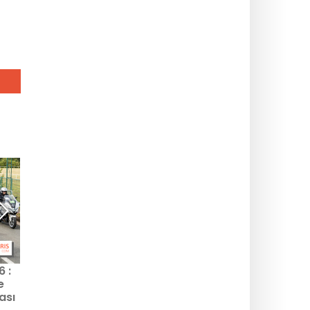
 :
Uluslar Şampiyonası: bu
Fransız Kadınlar Bisiklet
e
yeni uluslararası rugby
Turu 2026: bu beşinci
ası
turnuvası hakkında
edisyonun parkuru ve