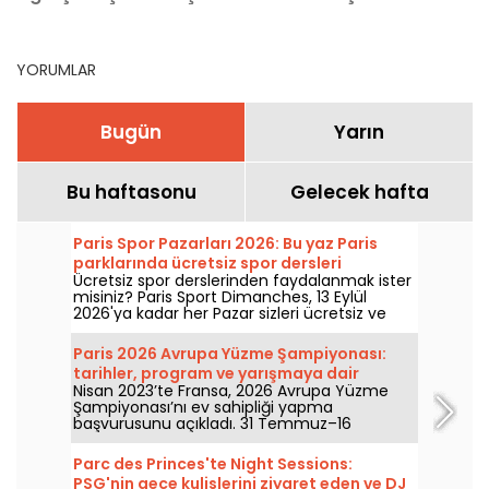
yarışlar rehberi
gereken etkinlikler
YORUMLAR
Bugün
Yarın
Bu haftasonu
Gelecek hafta
Paris Spor Pazarları 2026: Bu yaz Paris
parklarında ücretsiz spor dersleri
Ücretsiz spor derslerinden faydalanmak ister
misiniz? Paris Sport Dimanches, 13 Eylül
2026'ya kadar her Pazar sizleri ücretsiz ve
kayıt gerektirmeden yapılan spor seansları
için bekliyor!
Paris 2026 Avrupa Yüzme Şampiyonası:
tarihler, program ve yarışmaya dair
Nisan 2023’te Fransa, 2026 Avrupa Yüzme
bilgiler
Şampiyonası’nı ev sahipliği yapma
başvurusunu açıkladı. 31 Temmuz–16
Ağustos arasında Olimpik Yüzme Merkezi,
milli yüzücülerimizi desteklemek için sizleri
Parc des Princes'te Night Sessions:
bekliyor. İşte yarışma ve yarışlar hakkında
PSG'nin gece kulislerini ziyaret eden ve DJ
bilmeniz gereken tüm bilgiler!