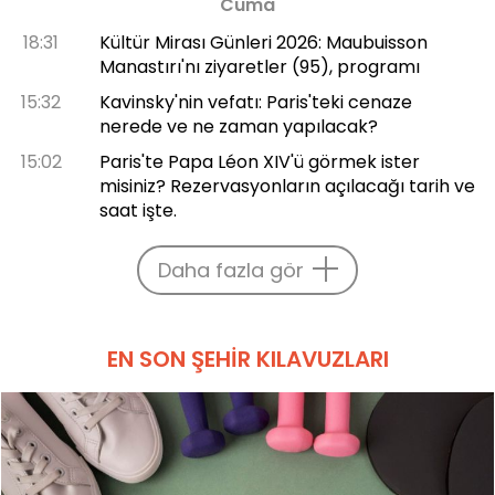
Cuma
18:31
Kültür Mirası Günleri 2026: Maubuisson
Manastırı'nı ziyaretler (95), programı
15:32
Kavinsky'nin vefatı: Paris'teki cenaze
nerede ve ne zaman yapılacak?
15:02
Paris'te Papa Léon XIV'ü görmek ister
misiniz? Rezervasyonların açılacağı tarih ve
saat işte.
Daha fazla gör
EN SON ŞEHIR KILAVUZLARI