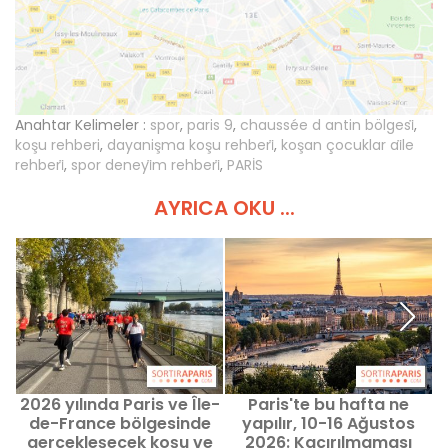
Anahtar Kelimeler :
spor
,
paris 9
,
chaussée d antin bölgesi̇
,
koşu rehberi
,
dayanişma koşu rehberi̇
,
koşan çocuklar ai̇le
rehberi̇
,
spor deneyi̇m rehberi̇
,
PARİS
AYRICA OKU ...
2026 yılında Paris ve Île-
Paris'te bu hafta ne
de-France bölgesinde
yapılır, 10-16 Ağustos
gerçekleşecek koşu ve
2026: Kaçırılmaması