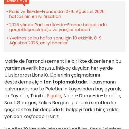
AYRICA OKU
Paris ve Île-de-France'da 10-16 Ağustos 2026
haftasının en iyi fırsatları
2026 yılında Paris ve Île-de-France bölgesinde
gerçekleşecek koşu ve yarışlar rehberi
Yvelines'te bu hafta sonu için 10 etkinlik, 8-9
Ağustos 2026, en iyi öneriler
Mairie de l'arrondissement ile birlikte düzenlenen bu
yardımseverlik koşusu, ihtiyaç duyulan her yerde
Uluslararası Lions Kulüplerinin çalışmalarını
desteklemek için
fon toplamaktadır
. Haussmann
bulvarında, rue Le Peletier'in köşesinden başlayarak,
La Fayette, Trinité,
Pigalle
, Notre-Dame-de-Lorette,
Saint Georges, Folies Bergère gibi ünlü semtlerden
geçerek tek bir döngüde 9. bölgeyi farklı bir şekilde
yeniden keşfedebilirsiniz...