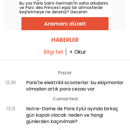
Bu yaz Paris Saint‑Germain’in saha arkalarını
setleriyle dolu, festivalli bir guinguette
ve Parc des Princes’i eşsiz bir atmosferde
havası
keşfetmeye ne dersiniz? Gecenin
seanslarıyla stada gece girişinin tadını çıkarın
ve pek çok eğlenceli etkinlikten yararlanın.
Aramanı düzelt
İşte bu yaz 2026 için program!
HABERLER
Bilgi teli
+ Okur
Pazar
12:36
Paris'te elektrikli scooterlar: bu ekipmanlar
olmadan artık para cezası var
Cumartesi
13:31
Notre-Dame de Paris Eylül ayında birkaç
gün kapalı olacak: neden ve hangi
günlerden kaçınılmalı?