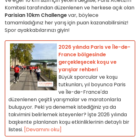
Ve eğer 10 km sizin için yeterli değilse, Paris Atletizm
Komitesi tarafından düzenlenen ve herkese açık olan
Parisian 10km Challenge
var, böylece
tamamladığınız her yarış için puan kazanabilirsiniz!
Spor ayakkabılarınızı giyin!
2026 yılında Paris ve Île-de-
France bölgesinde
gerçekleşecek koşu ve
yarışlar rehberi
Büyük sporcular ve koşu
tutkunları, yıl boyunca Paris
ve Île-de-France'da
düzenlenen çeşitli yarışmalar ve maratonlarla
buluşuyor. Peki ya denemek istediğiniz ya da
takvimini belirlemek isteyenler? İşte 2026 yılında
başkente planlanan koşu etkinliklerinin detaylı bir
listesi.
[Devamını oku]