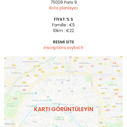
75009
Paris 9
Rota planlayıcı
FIYAT:% S
Famille : €5
10km : €22
RESMI SITE
inscriptions.oxybol.fr
KARTI GÖRÜNTÜLEYIN