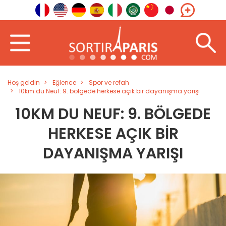
Hoş geldin
Eğlence
Spor ve refah
10km du Neuf: 9. bölgede herkese açık bir dayanışma yarışı
10KM DU NEUF: 9. BÖLGEDE
HERKESE AÇIK BIR
DAYANIŞMA YARIŞI