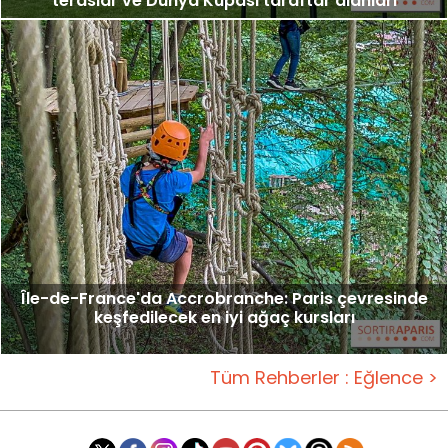
teraslar ve Dünya Kupası taraftar alanları
Île-de-France'da Accrobranche: Paris çevresinde
keşfedilecek en iyi ağaç kursları
Tüm Rehberler : Eğlence >