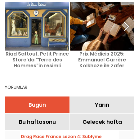
Riad Sattouf, Petit Prince
Prix Médicis 2025:
Store'da "Terre des
Emmanuel Carrère
Hommes"in resimli
Kolkhoze ile zafer
baskısı için imza günü
kazandı, aile ve tarih
düzenliyor.
temalı bir fresk
YORUMLAR
Bugün
Yarın
Bu haftasonu
Gelecek hafta
Drag Race France sezon 4: Sublyme