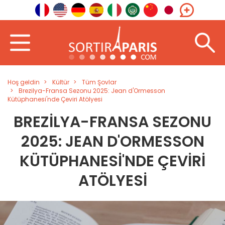
Hoş geldin
Kültür
Tüm Şovlar
Brezilya-Fransa Sezonu 2025: Jean d'Ormesson
Kütüphanesi'nde Çeviri Atölyesi
BREZILYA-FRANSA SEZONU
2025: JEAN D'ORMESSON
KÜTÜPHANESI'NDE ÇEVIRI
ATÖLYESI