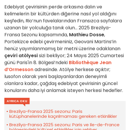
Edebiyat çevirisinin perde arkasına dalın ve
kelimelerin bir kültürden diğerine nasıl yol aldığını
keşfedin, Rio’nun favelalarından Fransızca sayfalara
uzanan bir yolculuğa tanık olun... 2025 Brezilya-
Fransa Sezonu kapsamında,
Mathieu Dosse
,
Portekizce edebi çevirmeniniz, Geovani Martins’in
henüz yayımlanmamış bir metni üzerine odaklanan
çeviri atölyesi
sizi bekliyor; 24 Mayıs 2025 Cumartesi
günü Paris'in 8. Bölgesi’ndeki
Bibliothèque Jean
d’Ormesson
adresinde. Atölye herkese açıktır;
lusofon olarak yeni başlayanlardan deneyimli
olanlara kadar, çağdaş edebiyat çevirisinin güncel
konularını daha iyi anlamak isteyen herkesi hedefler.
AYRICA OKU
Brezilya-Fransa 2025 sezonu: Paris
kütüphanelerinde kaçırılmaması gereken etkinlikler
Brezilya-Fransa 2025 sezonu: Paris ve Ile-de-France
bölgesindeki kültürel etkinlikler için rehber