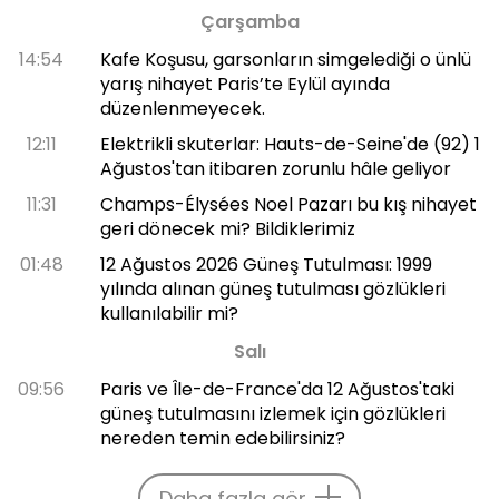
Çarşamba
14:54
Kafe Koşusu, garsonların simgelediği o ünlü
yarış nihayet Paris’te Eylül ayında
düzenlenmeyecek.
12:11
Elektrikli skuterlar: Hauts-de-Seine'de (92) 1
Ağustos'tan itibaren zorunlu hâle geliyor
11:31
Champs-Élysées Noel Pazarı bu kış nihayet
geri dönecek mi? Bildiklerimiz
01:48
12 Ağustos 2026 Güneş Tutulması: 1999
yılında alınan güneş tutulması gözlükleri
kullanılabilir mi?
Salı
09:56
Paris ve Île-de-France'da 12 Ağustos'taki
güneş tutulmasını izlemek için gözlükleri
nereden temin edebilirsiniz?
Daha fazla gör