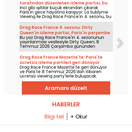
tarafından düzenlenen izleme partisi, bu
İnci gibi ışıltılar küçük ekrandan çıkarak
sezonun yarışmacısı Le Virage'ta
Paris'in gece hayatına karışıyor. La Sublyme
Viewing ile Drag Race France'in 4. sezonu, bu
yeni sezondan yarışmacı Sublyme'nin
yönettiği bir geceyle Virage'da sürüyor; her
Drag Race France 4. sezonu: Dirty
hafta konuk kraliçelerle 8 Temmuz 2026'dan
Queen'in izleme partisi, Paris'in perşembe
itibaren.
Bu yaz Drag Race France'in 4. sezonunun
akşamlarını hareketlendiriyor
yayınlanması vesilesiyle Dirty Queen, 8
Temmuz 2026 Çarşamba gününden
başlayarak her Perşembe gerçekleştirilecek
izleme partisine sizi davet ediyor. Programda
Drag Race France Mazette'te: Paris'te
bölümün gösterimi, drag performansları ve
ücretsiz izleme partileri geri dönüyor
oyunlar var!
Drag Race France Mazette'te geri dönüyor
ve Paris'te 8 Temmuz 2026'dan itibaren
ücretsiz viewing party'lerle buluşacak.
İçerikte: dev ekrandan yayın, drag şovlar,
canlı yorumlar, queer konuklar ve her
Aramanı düzelt
Perşembe renkli, festiv bir atmosfer.
HABERLER
Bilgi teli
+ Okur