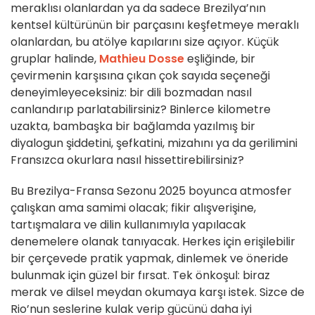
meraklısı olanlardan ya da sadece Brezilya’nın
kentsel kültürünün bir parçasını keşfetmeye meraklı
olanlardan, bu atölye kapılarını size açıyor. Küçük
gruplar halinde,
Mathieu Dosse
eşliğinde, bir
çevirmenin karşısına çıkan çok sayıda seçeneği
deneyimleyeceksiniz: bir dili bozmadan nasıl
canlandırıp parlatabilirsiniz? Binlerce kilometre
uzakta, bambaşka bir bağlamda yazılmış bir
diyalogun şiddetini, şefkatini, mizahını ya da gerilimini
Fransızca okurlara nasıl hissettirebilirsiniz?
Bu Brezilya-Fransa Sezonu 2025 boyunca atmosfer
çalışkan ama samimi olacak; fikir alışverişine,
tartışmalara ve dilin kullanımıyla yapılacak
denemelere olanak tanıyacak. Herkes için erişilebilir
bir çerçevede pratik yapmak, dinlemek ve öneride
bulunmak için güzel bir fırsat. Tek önkoşul: biraz
merak ve dilsel meydan okumaya karşı istek. Sizce de
Rio’nun seslerine kulak verip gücünü daha iyi