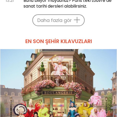
13:21
Bunu biliyor muydunuz? Paris’teki Louvre’de
sanat tarihi dersleri alabilirsiniz.
Daha fazla gör
EN SON ŞEHIR KILAVUZLARI