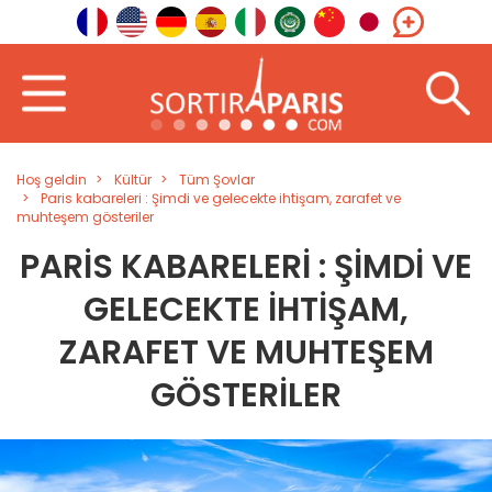
Hoş geldin
Kültür
Tüm Şovlar
Paris kabareleri : Şimdi ve gelecekte ihtişam, zarafet ve
muhteşem gösteriler
PARIS KABARELERI : ŞIMDI VE
GELECEKTE IHTIŞAM,
ZARAFET VE MUHTEŞEM
GÖSTERILER