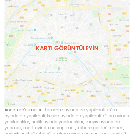
KARTI GÖRÜNTÜLEYIN
Anahtar Kelimeler :
temmuz ayinda ne yapilmali
,
eki̇m
ayinda ne yapilmali
,
kasim ayinda ne yapilmali
,
ni̇san ayinda
yapilacaklar
,
aralik ayinda yapilacaklar
,
mayıs ayında ne
yapmalı
,
mart ayinda ne yapilmali
,
kabare gösteri̇ rehberi̇
,
burlesk gösteri̇ rehberi̇
,
hazi̇ran ayinda ne yapilmali
,
gösteri̇