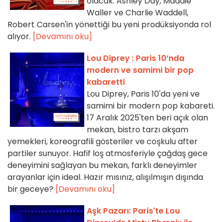
olacak. Ashley Day, Maddie
Waller ve Charlie Waddell,
Robert Carsen'in yönettiği bu yeni prodüksiyonda rol
alıyor.
[Devamını oku]
Lou Diprey : Paris 10’nda
modern ve samimi bir pop
kabaretti
Lou Diprey, Paris 10'da yeni ve
samimi bir modern pop kabareti.
17 Aralık 2025'ten beri açık olan
mekan, bistro tarzı akşam
yemekleri, koreografili gösteriler ve coşkulu after
partiler sunuyor. Hafif loş atmosferiyle çağdaş gece
deneyimini sağlayan bu mekan, farklı deneyimler
arayanlar için ideal. Hazır mısınız, alışılmışın dışında
bir geceye?
[Devamını oku]
Aşk Pazarı: Paris'te Lou