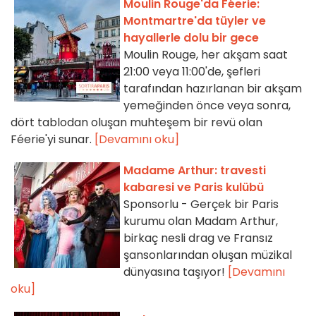
Moulin Rouge'da Féerie:
Montmartre'da tüyler ve
hayallerle dolu bir gece
Moulin Rouge, her akşam saat
21:00 veya 11:00'de, şefleri
tarafından hazırlanan bir akşam
yemeğinden önce veya sonra,
dört tablodan oluşan muhteşem bir revü olan
Féerie'yi sunar.
[Devamını oku]
Madame Arthur: travesti
kabaresi ve Paris kulübü
Sponsorlu - Gerçek bir Paris
kurumu olan Madam Arthur,
birkaç nesli drag ve Fransız
şansonlarından oluşan müzikal
dünyasına taşıyor!
[Devamını
oku]