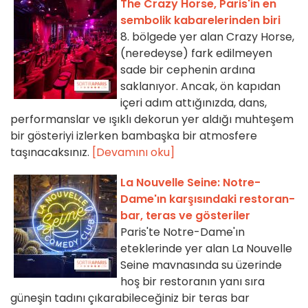
The Crazy Horse, Paris'in en
sembolik kabarelerinden biri
8. bölgede yer alan Crazy Horse,
(neredeyse) fark edilmeyen
sade bir cephenin ardına
saklanıyor. Ancak, ön kapıdan
içeri adım attığınızda, dans,
performanslar ve ışıklı dekorun yer aldığı muhteşem
bir gösteriyi izlerken bambaşka bir atmosfere
taşınacaksınız.
[Devamını oku]
La Nouvelle Seine: Notre-
Dame'ın karşısındaki restoran-
bar, teras ve gösteriler
Paris'te Notre-Dame'ın
eteklerinde yer alan La Nouvelle
Seine mavnasında su üzerinde
hoş bir restoranın yanı sıra
güneşin tadını çıkarabileceğiniz bir teras bar