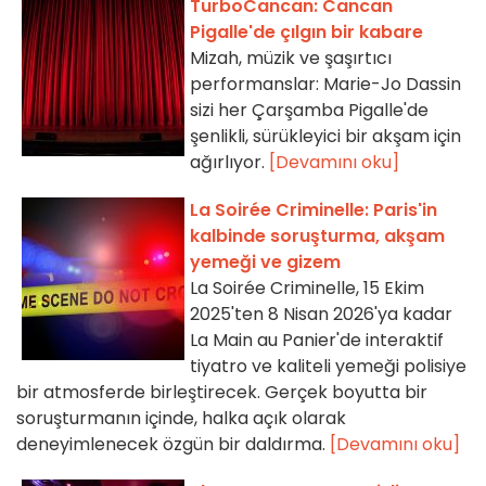
TurboCancan: Cancan
Pigalle'de çılgın bir kabare
Mizah, müzik ve şaşırtıcı
performanslar: Marie-Jo Dassin
sizi her Çarşamba Pigalle'de
şenlikli, sürükleyici bir akşam için
ağırlıyor.
[Devamını oku]
La Soirée Criminelle: Paris'in
kalbinde soruşturma, akşam
yemeği ve gizem
La Soirée Criminelle, 15 Ekim
2025'ten 8 Nisan 2026'ya kadar
La Main au Panier'de interaktif
tiyatro ve kaliteli yemeği polisiye
bir atmosferde birleştirecek. Gerçek boyutta bir
soruşturmanın içinde, halka açık olarak
deneyimlenecek özgün bir daldırma.
[Devamını oku]