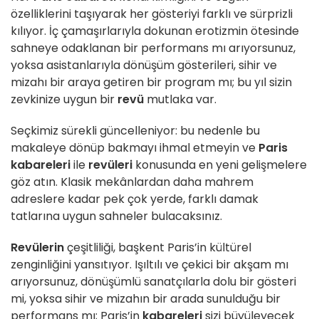
özelliklerini taşıyarak her gösteriyi farklı ve sürprizli
kılıyor. İç çamaşırlarıyla dokunan erotizmin ötesinde
sahneye odaklanan bir performans mı arıyorsunuz,
yoksa asistanlarıyla dönüşüm gösterileri, sihir ve
mizahı bir araya getiren bir program mı; bu yıl sizin
zevkinize uygun bir
revü
mutlaka var.
Seçkimiz sürekli güncelleniyor: bu nedenle bu
makaleye dönüp bakmayı ihmal etmeyin ve
Paris
kabareleri
ile
revüleri
konusunda en yeni gelişmelere
göz atın. Klasik mekânlardan daha mahrem
adreslere kadar pek çok yerde, farklı damak
tatlarına uygun sahneler bulacaksınız.
Revülerin
çeşitliliği, başkent Paris’in kültürel
zenginliğini yansıtıyor. Işıltılı ve çekici bir akşam mı
arıyorsunuz, dönüşümlü sanatçılarla dolu bir gösteri
mi, yoksa sihir ve mizahın bir arada sunulduğu bir
performans mı; Paris’in
kabareleri
sizi büyüleyecek