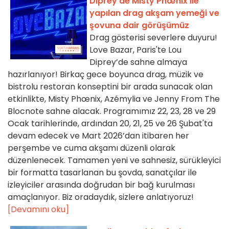
Diprey’de Misty Phœnix ile
yapılan drag akşam yemeği ve
şovuna dair görüşümüz
Drag gösterisi severlere duyuru!
Love Bazar, Paris'te Lou
Diprey’de sahne almaya
hazırlanıyor! Birkaç gece boyunca drag, müzik ve
bistrolu restoran konseptini bir arada sunacak olan
etkinlikte, Misty Phœnix, Azémylia ve Jenny From The
Blocnote sahne alacak. Programımız 22, 23, 28 ve 29
Ocak tarihlerinde, ardından 20, 21, 25 ve 26 Şubat'ta
devam edecek ve Mart 2026’dan itibaren her
perşembe ve cuma akşamı düzenli olarak
düzenlenecek. Tamamen yeni ve sahnesiz, sürükleyici
bir formatta tasarlanan bu şovda, sanatçılar ile
izleyiciler arasında doğrudan bir bağ kurulması
amaçlanıyor. Biz oradaydık, sizlere anlatıyoruz!
[Devamını oku]