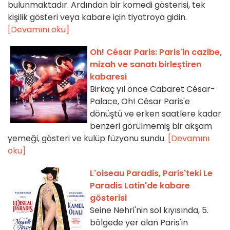
bulunmaktadır. Ardından bir komedi gösterisi, tek
kişilik gösteri veya kabare için tiyatroya gidin.
[Devamını oku]
Oh! César Paris: Paris'in cazibe,
mizah ve sanatı birleştiren
kabaresi
Birkaç yıl önce Cabaret César-
Palace, Oh! César Paris'e
dönüştü ve erken saatlere kadar
benzeri görülmemiş bir akşam
yemeği, gösteri ve kulüp füzyonu sundu.
[Devamını
oku]
L'oiseau Paradis, Paris'teki Le
Paradis Latin'de kabare
gösterisi
Seine Nehri'nin sol kıyısında, 5.
bölgede yer alan Paris'in