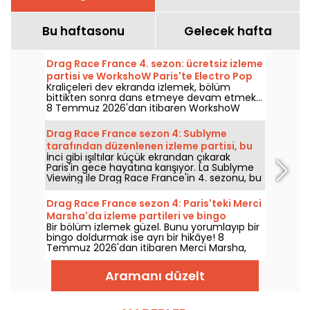
Bu haftasonu
Gelecek hafta
Drag Race France 4. sezon: ücretsiz izleme
partisi ve WorkshoW Paris'te Electro Pop
Kraliçeleri dev ekranda izlemek, bölüm
gecesi
bittikten sonra dans etmeye devam etmek...
8 Temmuz 2026'dan itibaren WorkshoW
Paris, Drag Race France sezon 4 için ücretsiz
izleme partilerini ağırlıyor; ardından 8.
Drag Race France sezon 4: Sublyme
bölge'de Electro Pop gecesi başlıyor. Mekanı
tarafından düzenlenen izleme partisi, bu
değiştirmeden Perşembe akşamını uzatmak
İnci gibi ışıltılar küçük ekrandan çıkarak
sezonun yarışmacısı Le Virage'ta
isteyenler için tasarlanmış bir format.
Paris'in gece hayatına karışıyor. La Sublyme
Viewing ile Drag Race France'in 4. sezonu, bu
yeni sezondan yarışmacı Sublyme'nin
yönettiği bir geceyle Virage'da sürüyor; her
Drag Race France sezon 4: Paris'teki Merci
hafta konuk kraliçelerle 8 Temmuz 2026'dan
Marsha'da izleme partileri ve bingo
itibaren.
Bir bölüm izlemek güzel. Bunu yorumlayıp bir
bingo doldurmak ise ayrı bir hikâye! 8
Temmuz 2026'dan itibaren Merci Marsha,
Drag Race France sezon 4 için izleme
partilerine ev sahipliği yapıyor; Amourose ve
Aramanı düzelt
La Pèquenaude’nin sunduğu bu etkinlikler
Paris'in 11. bölgesinde gerçekleşecek.
Yarışmayı daha oyunbaz bir şekilde takip
etmenin yolu: kadeh elinizde, kutucukları