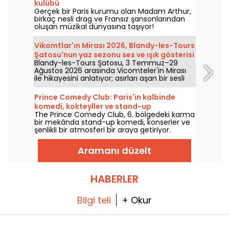
kulübü
Gerçek bir Paris kurumu olan Madam Arthur,
birkaç nesli drag ve Fransız şansonlarından
oluşan müzikal dünyasına taşıyor!
Vikomtlar'ın Mirası 2026, Blandy-les-Tours
Şatosu'nun yaz sezonu ses ve ışık gösterisi
Blandy-les-Tours Şatosu, 3 Temmuz–29
Ağustos 2026 arasında Vicomteler'in Mirası
ile hikayesini anlatıyor; asırları aşan bir sesli
ve ışık gösterisiyle bu ortaçağ kalesini
keşfetmeye davet ediyor. Biz de keşfe çıktık;
Prince Comedy Club: Paris'in kalbinde
işte size nelerin sizi beklediğine dair bir kesit.
komedi, kokteyller ve stand-up
The Prince Comedy Club, 6. bölgedeki karma
bir mekânda stand-up komedi, konserler ve
şenlikli bir atmosferi bir araya getiriyor.
Kahkaha ve iyi mizah dolu akşamlar için
keşfedilecek bir adres.
Aramanı düzelt
HABERLER
Bilgi teli
+ Okur