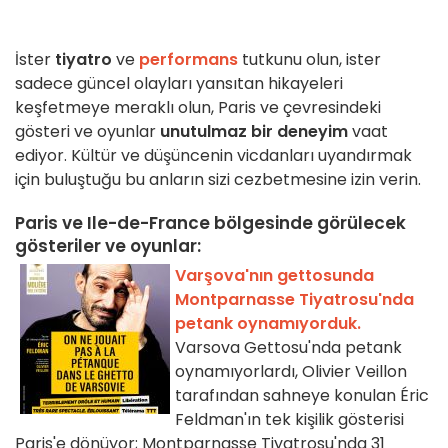
İster
tiyatro
ve
performans
tutkunu olun, ister
sadece güncel olayları yansıtan hikayeleri
keşfetmeye meraklı olun, Paris ve çevresindeki
gösteri ve oyunlar
unutulmaz bir deneyim
vaat
ediyor. Kültür ve düşüncenin vicdanları uyandırmak
için buluştuğu bu anların sizi cezbetmesine izin verin.
Paris ve Ile-de-France bölgesinde görülecek
gösteriler ve oyunlar:
Varşova'nın gettosunda
Montparnasse Tiyatrosu'nda
petank oynamıyorduk.
Varsova Gettosu'nda petank
oynamıyorlardı, Olivier Veillon
tarafından sahneye konulan Éric
Feldman'ın tek kişilik gösterisi
Paris'e dönüyor; Montparnasse Tiyatrosu'nda 31