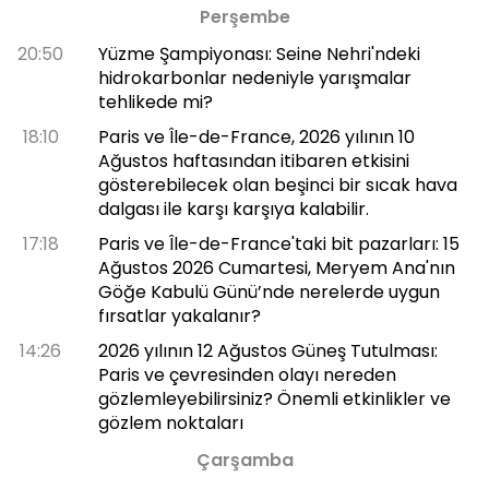
Perşembe
20:50
Yüzme Şampiyonası: Seine Nehri'ndeki
hidrokarbonlar nedeniyle yarışmalar
tehlikede mi?
18:10
Paris ve Île-de-France, 2026 yılının 10
Ağustos haftasından itibaren etkisini
gösterebilecek olan beşinci bir sıcak hava
dalgası ile karşı karşıya kalabilir.
17:18
Paris ve Île-de-France'taki bit pazarları: 15
Ağustos 2026 Cumartesi, Meryem Ana'nın
Göğe Kabulü Günü’nde nerelerde uygun
fırsatlar yakalanır?
14:26
2026 yılının 12 Ağustos Güneş Tutulması:
Paris ve çevresinden olayı nereden
gözlemleyebilirsiniz? Önemli etkinlikler ve
gözlem noktaları
Çarşamba