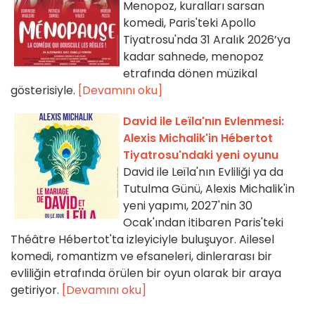
Menopoz, kuralları sarsan
komedi, Paris'teki Apollo
Tiyatrosu'nda 31 Aralık 2026’ya
kadar sahnede, menopoz
etrafında dönen müzikal
gösterisiyle.
[Devamını oku]
David ile Leïla'nın Evlenmesi:
Alexis Michalik'in Hébertot
Tiyatrosu'ndaki yeni oyunu
David ile Leïla'nın Evliliği ya da
Tutulma Günü, Alexis Michalik'in
yeni yapımı, 2027'nin 30
Ocak'ından itibaren Paris'teki
Théâtre Hébertot'ta izleyiciyle buluşuyor. Ailesel
komedi, romantizm ve efsaneleri, dinlerarası bir
evliliğin etrafında örülen bir oyun olarak bir araya
getiriyor.
[Devamını oku]