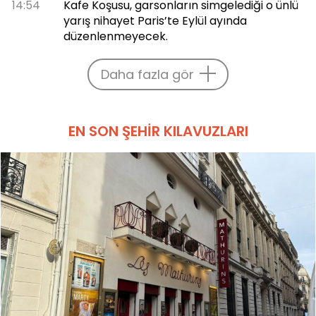
14:54
Kafe Koşusu, garsonların simgelediği o ünlü
yarış nihayet Paris’te Eylül ayında
düzenlenmeyecek.
Daha fazla gör
EN SON ŞEHIR KILAVUZLARI