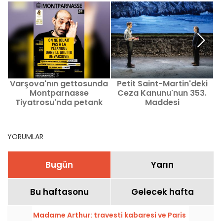
Varşova'nın gettosunda
Petit Saint-Martin'deki
Montparnasse
Ceza Kanunu'nun 353.
Tiyatrosu'nda petank
Maddesi
oynamıyorduk.
YORUMLAR
Bugün
Yarın
Bu haftasonu
Gelecek hafta
Madame Arthur: travesti kabaresi ve Paris