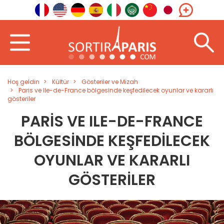
Hoş geldin
Kültür
Gösteriler ve Mizah
Paris ve Ile-de-France bölgesinde keşfedilecek oyunlar ve kararlı
gösteriler
PARIS VE ILE-DE-FRANCE
BÖLGESINDE KEŞFEDILECEK
OYUNLAR VE KARARLI
GÖSTERILER