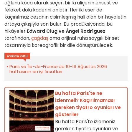
oğlunu koca olarak seçen bir kraliçenin ensest ve
felaket dolu kaderini anlatır. Her iki eser de
kaçınılmaz cezanın cisimleşmiş hali olan bir hayaletin
ortaya çıkışıyla son bulur. Bu prodüksiyonda, bu
hikâyeler
Edward Clug ve Ángel Rodríguez
tarafından,
çağdaş
ama orijinal ruha saygılı bir set
tasarımıyla koreografik bir dile dönüştürülecek.
AYRICA OKU
Paris ve Île-de-France'da 10-16 Ağustos 2026
haftasının en iyi fırsatları
Bu hafta Paris'te ne
izlenmeli? Kaçırılmaması
gereken tiyatro oyunları ve
gösteriler
Bu hafta Paris'te izlemeniz
gereken tiyatro oyunları ve