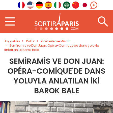
Hoş geldin
Kültür
Gösteriler ve Mizah
Semiramis ve Don Juan: Opéra-Comique'de dans yoluyla
anlatılan iki barok bale
SEMIRAMIS VE DON JUAN:
OPÉRA-COMIQUE'DE DANS
YOLUYLA ANLATILAN IKI
BAROK BALE