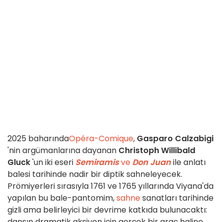
2025 baharında
Opéra-Comique
,
Gasparo Calzabigi
'nin argümanlarına dayanan
Christoph Willibald
Gluck
'un iki eseri
Semiramis
ve
Don Juan
ile anlatı
balesi tarihinde nadir bir diptik sahneleyecek.
Prömiyerleri sırasıyla 1761 ve 1765 yıllarında Viyana'da
yapılan bu bale-pantomim,
sahne
sanatları tarihinde
gizli ama belirleyici bir devrime katkıda bulunacaktı:
dansın dramatik aksiyon için gerçek bir araç haline