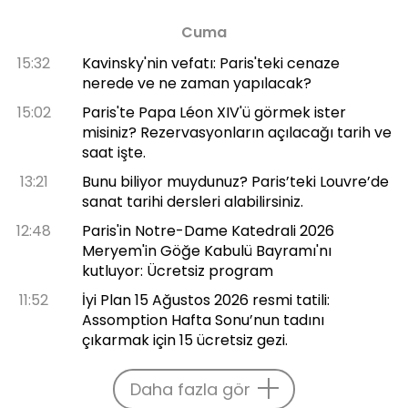
Cuma
15:32
Kavinsky'nin vefatı: Paris'teki cenaze
nerede ve ne zaman yapılacak?
15:02
Paris'te Papa Léon XIV'ü görmek ister
misiniz? Rezervasyonların açılacağı tarih ve
saat işte.
13:21
Bunu biliyor muydunuz? Paris’teki Louvre’de
sanat tarihi dersleri alabilirsiniz.
12:48
Paris'in Notre-Dame Katedrali 2026
Meryem'in Göğe Kabulü Bayramı'nı
kutluyor: Ücretsiz program
11:52
İyi Plan 15 Ağustos 2026 resmi tatili:
Assomption Hafta Sonu’nun tadını
çıkarmak için 15 ücretsiz gezi.
Daha fazla gör