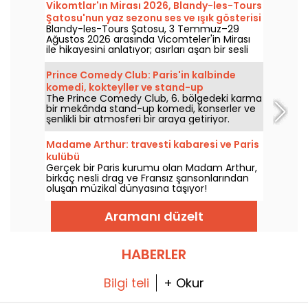
Vikomtlar'ın Mirası 2026, Blandy-les-Tours
Şatosu'nun yaz sezonu ses ve ışık gösterisi
Blandy-les-Tours Şatosu, 3 Temmuz–29
Ağustos 2026 arasında Vicomteler'in Mirası
ile hikayesini anlatıyor; asırları aşan bir sesli
ve ışık gösterisiyle bu ortaçağ kalesini
keşfetmeye davet ediyor. Biz de keşfe çıktık;
Prince Comedy Club: Paris'in kalbinde
işte size nelerin sizi beklediğine dair bir kesit.
komedi, kokteyller ve stand-up
The Prince Comedy Club, 6. bölgedeki karma
bir mekânda stand-up komedi, konserler ve
şenlikli bir atmosferi bir araya getiriyor.
Kahkaha ve iyi mizah dolu akşamlar için
keşfedilecek bir adres.
Madame Arthur: travesti kabaresi ve Paris
kulübü
Gerçek bir Paris kurumu olan Madam Arthur,
birkaç nesli drag ve Fransız şansonlarından
oluşan müzikal dünyasına taşıyor!
Aramanı düzelt
HABERLER
Bilgi teli
+ Okur