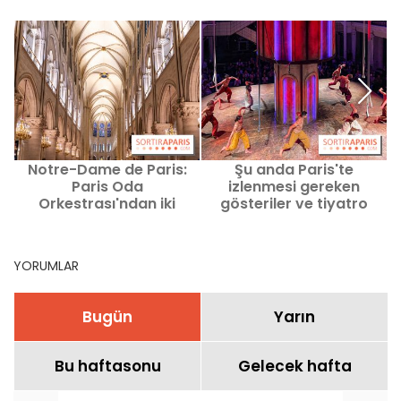
Notre-Dame de Paris:
Şu anda Paris'te
Paris Oda
izlenmesi gereken
C
Orkestrası'ndan iki
gösteriler ve tiyatro
olağanüstü konser
oyunları
geliyorlar
YORUMLAR
Bugün
Yarın
Bu haftasonu
Gelecek hafta