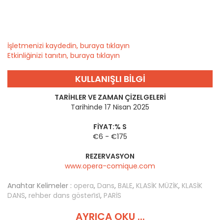
İşletmenizi kaydedin, buraya tıklayın
Etkinliğinizi tanıtın, buraya tıklayın
KULLANIŞLI BILGI
TARIHLER VE ZAMAN ÇIZELGELERI
Tarihinde 17 Nisan 2025
FIYAT:% S
€6 - €175
REZERVASYON
www.opera-comique.com
Anahtar Kelimeler :
opera
,
Dans
,
BALE
,
KLASİK MÜZİK
,
KLASİK
DANS
,
rehber dans gösteri̇si̇
,
PARİS
AYRICA OKU ...