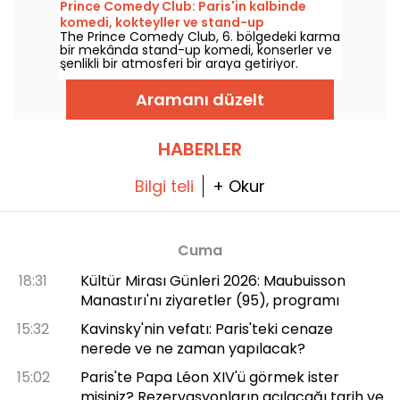
Prince Comedy Club: Paris'in kalbinde
komedi, kokteyller ve stand-up
The Prince Comedy Club, 6. bölgedeki karma
bir mekânda stand-up komedi, konserler ve
şenlikli bir atmosferi bir araya getiriyor.
Kahkaha ve iyi mizah dolu akşamlar için
keşfedilecek bir adres.
Aramanı düzelt
HABERLER
Bilgi teli
+ Okur
Cuma
18:31
Kültür Mirası Günleri 2026: Maubuisson
Manastırı'nı ziyaretler (95), programı
15:32
Kavinsky'nin vefatı: Paris'teki cenaze
nerede ve ne zaman yapılacak?
15:02
Paris'te Papa Léon XIV'ü görmek ister
misiniz? Rezervasyonların açılacağı tarih ve