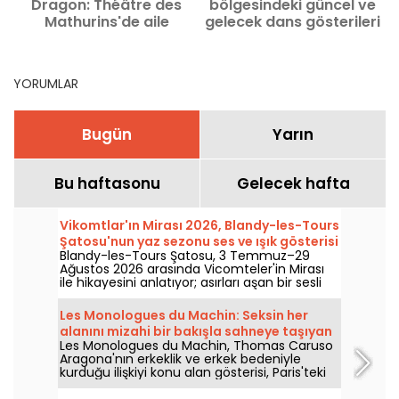
Dragon: Théâtre des
bölgesindeki güncel ve
Mathurins'de aile
gelecek dans gösterileri
komedisi
ve festivaller
YORUMLAR
Bugün
Yarın
Bu haftasonu
Gelecek hafta
Vikomtlar'ın Mirası 2026, Blandy-les-Tours
Şatosu'nun yaz sezonu ses ve ışık gösterisi
Blandy-les-Tours Şatosu, 3 Temmuz–29
Ağustos 2026 arasında Vicomteler'in Mirası
ile hikayesini anlatıyor; asırları aşan bir sesli
ve ışık gösterisiyle bu ortaçağ kalesini
keşfetmeye davet ediyor. Biz de keşfe çıktık;
Les Monologues du Machin: Seksin her
işte size nelerin sizi beklediğine dair bir kesit.
alanını mizahi bir bakışla sahneye taşıyan
Les Monologues du Machin, Thomas Caruso
Comédie Bastille gösterisi - bizim
Aragona'nın erkeklik ve erkek bedeniyle
görüşümüz
kurduğu ilişkiyi konu alan gösterisi, Paris'teki
Comédie Bastille'de 2 Ocak 2027'ye kadar
sahneleniyor.