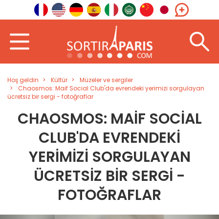
Hoş geldin
Kültür
Müzeler ve sergiler
Chaosmos: Maif Social Club'da evrendeki yerimizi sorgulayan
ücretsiz bir sergi - fotoğraflar
CHAOSMOS: MAIF SOCIAL
CLUB'DA EVRENDEKI
YERIMIZI SORGULAYAN
ÜCRETSIZ BIR SERGI -
FOTOĞRAFLAR