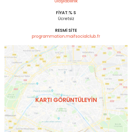
Ulaşılabilirlik
FIYAT:% S
Ücretsiz
RESMI SITE
programmation.maifsocialclub.fr
KARTI GÖRÜNTÜLEYIN