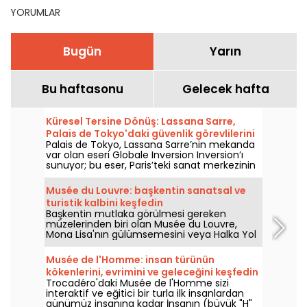
YORUMLAR
Bugün
Yarın
Bu haftasonu
Gelecek hafta
Küresel Tersine Dönüş: Lassana Sarre,
Palais de Tokyo'daki güvenlik görevlilerini
Palais de Tokyo, Lassana Sarre’nin mekanda
öne çıkarıyor
var olan eseri Globale Inversion Inversion’ı
sunuyor; bu eser, Paris’teki sanat merkezinin
güvenlik ekiplerine adanmıştır ve 5 Haziran
2026’dan bu yana ziyaretçilerle buluşuyor.
Musée du Louvre: başkentin sanatsal ve
Ressam, bakışı her gün ziyaretçileri
turistik kalbini keşfedin
karşılayan, güvenliği sağlayan ve onlara eşlik
Başkentin mutlaka görülmesi gereken
eden bu kişilere kaydırıyor.
müzelerinden biri olan Musée du Louvre,
Mona Lisa'nın gülümsemesini veya Halka Yol
Gösteren Özgürlük'ün coşkusunu
düşünmeye gelen yılda 8 milyon ziyaretçinin
Musée de l'Homme: insan türünün
de kanıtladığı gibi, sergilediği birçok
kökenlerini, evrimini ve geleceğini keşfedin
başyapıtla Fransız ve Avrupa kültürünü
Trocadéro'daki Musée de l'Homme sizi
tanıtmaktadır. Burası, sanatın iki yüzyıldır
interaktif ve eğitici bir turla ilk insanlardan
geliştiği, tarihle iç içe bir yer ve Paris'te
günümüz insanına kadar İnsanın (büyük "H"
kalıyorsanız mutlaka görmeniz gereken bir