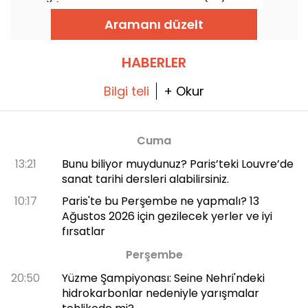
ile) evrimini keşfetmeye davet ediyor.
yer!
Aramanı düzelt
HABERLER
Bilgi teli
+ Okur
Cuma
13:21
Bunu biliyor muydunuz? Paris’teki Louvre’de
sanat tarihi dersleri alabilirsiniz.
10:17
Paris'te bu Perşembe ne yapmalı? 13
Ağustos 2026 için gezilecek yerler ve iyi
fırsatlar
Perşembe
20:50
Yüzme Şampiyonası: Seine Nehri'ndeki
hidrokarbonlar nedeniyle yarışmalar