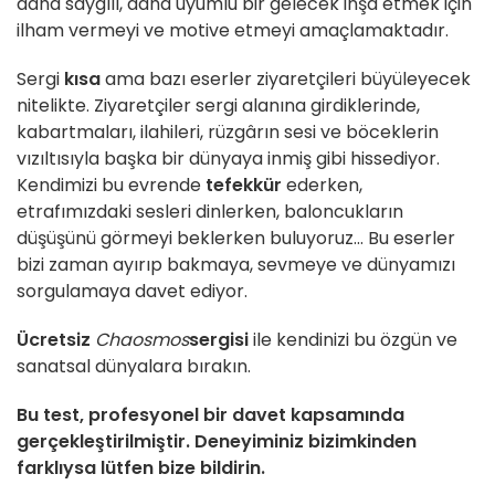
daha saygılı, daha uyumlu bir gelecek inşa etmek için
ilham vermeyi ve motive etmeyi amaçlamaktadır.
Sergi
kısa
ama bazı eserler ziyaretçileri büyüleyecek
nitelikte. Ziyaretçiler sergi alanına girdiklerinde,
kabartmaları, ilahileri, rüzgârın sesi ve böceklerin
vızıltısıyla başka bir dünyaya inmiş gibi hissediyor.
Kendimizi bu evrende
tefekkür
ederken,
etrafımızdaki sesleri dinlerken, baloncukların
düşüşünü görmeyi beklerken buluyoruz... Bu eserler
bizi zaman ayırıp bakmaya, sevmeye ve dünyamızı
sorgulamaya davet ediyor.
Ücretsiz
Chaosmos
sergisi
ile kendinizi bu özgün ve
sanatsal dünyalara bırakın.
Bu test, profesyonel bir davet kapsamında
gerçekleştirilmiştir. Deneyiminiz bizimkinden
farklıysa lütfen bize bildirin.