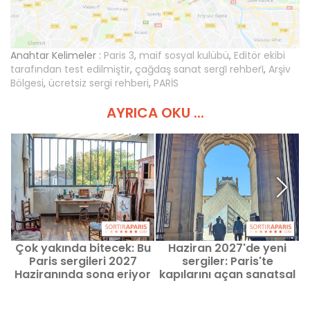
Anahtar Kelimeler :
Paris 3
,
maif sosyal kulübü
,
Editör ekibi
tarafından test edilmiştir
,
çağdaş sanat sergi̇ rehberi̇
,
Arşiv
Bölgesi
,
ücretsiz sergi rehberi
,
PARİS
AYRICA OKU ...
Çok yakında bitecek: Bu
Haziran 2027'de yeni
S
Paris sergileri 2027
sergiler: Paris'te
Haziranında sona eriyor
kapılarını açan sanatsal
buluşmalar