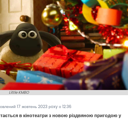
Little KMBO
овлений 17 жовтень 2023 рoxy о 12:36
ртається в кінотеатри з новою різдвяною пригодою у