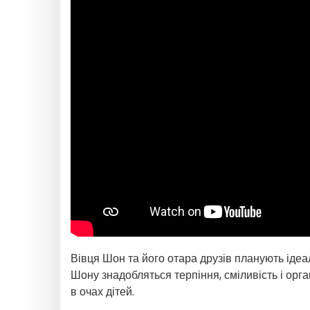
Вівця Шон та його отара друзів планують ідеаль
Шону знадобляться терпіння, сміливість і орган
в очах дітей.