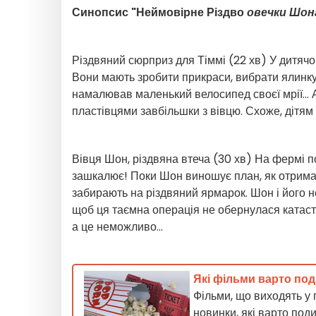
Синопсис "Неймовірне Різдво
овечки Шона
Різдвяний сюрприз для Тіммі (22 хв)
У дитячом
Вони мають зробити прикраси, вибрати ялинку 
намалював маленький велосипед своєї мрії... А
пластівцями завбільшки з вівцю. Схоже, дітям д
Вівця Шон, різдвяна втеча (30 хв)
На фермі по
зашкалює! Поки Шон виношує план, як отрима
забирають на різдвяний ярмарок. Шон і його 
щоб ця таємна операція не обернулася катас
а це неможливо...
Які фільми варто под
Фільми, що виходять у 
новинки, які варто под