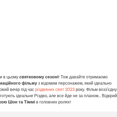
и в цьому
святковому сезоні
! Тож давайте отримаємо
імаційного фільму
з відомим персонажем, який ідеально
овий вечір під час
різдвяних свят 2023
року. Фільм возз'єдну
готують ідеальне Різдво, але все йде не за планом... Відкри
кою Шон та Тіммі
в головних ролях!