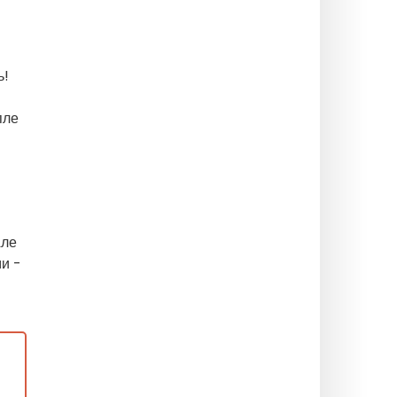
ь!
пле
Але
и -