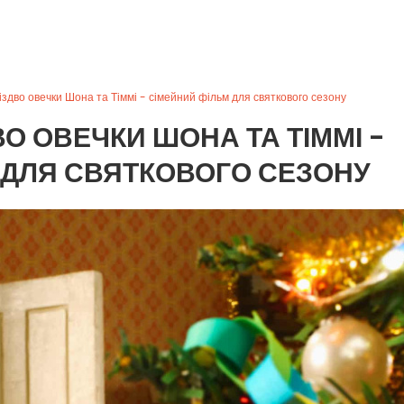
здво овечки Шона та Тіммі - сімейний фільм для святкового сезону
О ОВЕЧКИ ШОНА ТА ТІММІ -
 ДЛЯ СВЯТКОВОГО СЕЗОНУ