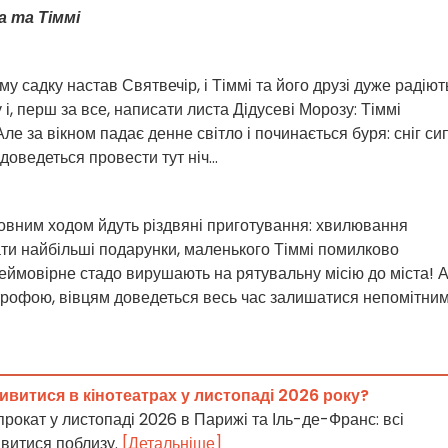
 та Тіммі
у садку настав Святвечір, і Тіммі та його друзі дуже радіют
і, перш за все, написати листа Дідусеві Морозу: Тіммі
ле за вікном падає денне світло і починається буря: сніг си
оведеться провести тут ніч...
вним ходом йдуть різдвяні приготування: хвилювання
ти найбільші подарунки, маленького Тіммі помилково
неймовірне стадо вирушають на рятувальну місію до міста! 
трофою, вівцям доведеться весь час залишатися непомітним
ивитися в кінотеатрах у листопаді 2026 року?
прокат у листопаді 2026 в Парижі та Іль-де-Франс: всі
ивитися поблизу.
[Детальніше]