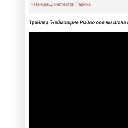
Найкращі кінотеатри Парижа
Трейлер
"Неймовірне Різдво овечки Шона 