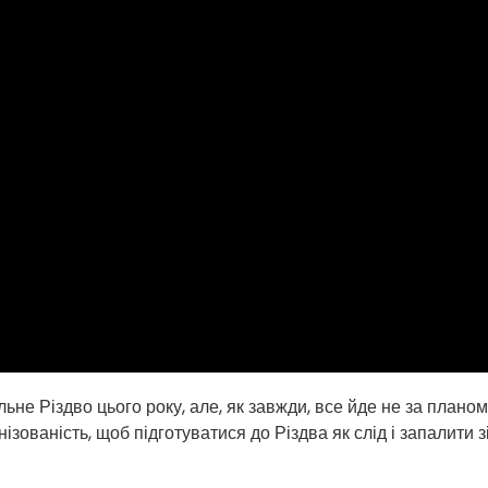
не Різдво цього року, але, як завжди, все йде не за планом.
ізованість, щоб підготуватися до Різдва як слід і запалити з