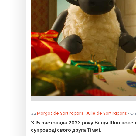
За
Margot de Sortiraparis
,
Julie de Sortiraparis
· Он
З 15 листопада 2023 року Вівця Шон пове
супроводі свого друга Тіммі.