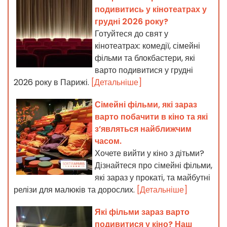
подивитись у кінотеатрах у
грудні 2026 року?
Готуйтеся до свят у
кінотеатрах: комедії, сімейні
фільми та блокбастери, які
варто подивитися у грудні
2026 року в Парижі.
[Детальніше]
Сімейні фільми, які зараз
варто побачити в кіно та які
з’являться найближчим
часом.
Хочете вийти у кіно з дітьми?
Дізнайтеся про сімейні фільми,
які зараз у прокаті, та майбутні
релізи для малюків та дорослих.
[Детальніше]
Які фільми зараз варто
подивитися у кіно? Наш