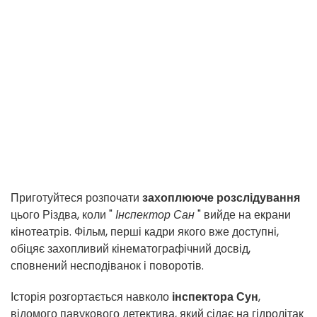
Приготуйтеся розпочати
захоплююче розслідування
цього Різдва, коли "
Інспектор Сан
" вийде на екрани
кінотеатрів. Фільм, перші кадри якого вже доступні,
обіцяє захопливий кінематографічний досвід,
сповнений несподіванок і поворотів.
Історія розгортається навколо
інспектора Сун
,
відомого павукового детектива, який сідає на гідролітак