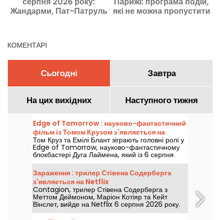
серпня 2026 року:
Парижі: програма подій,
п
Жандарми, Пат-Патруль
які не можна пропустити
та Кіма
КОМЕНТАРІ
Сьогодні
Завтра
На цих вихідних
Наступного тижня
Edge of Tomorrow : науково-фантастичний
фільм із Томом Крузом з'являється на
Том Круз та Емілі Блант зіграють головні ролі у
Netflix
Edge of Tomorrow, науково-фантастичному
блокбастері Дуга Лаймена, який із 6 серпня
2026 року буде доступний на Netflix.
Зараження : трилер Стівена Содерберга
з'являється на Netflix
Contagion, трилер Стівена Содерберга з
Меттом Деймоном, Маріон Котіяр та Кейт
Вінслет, вийде на Netflix 6 серпня 2026 року.