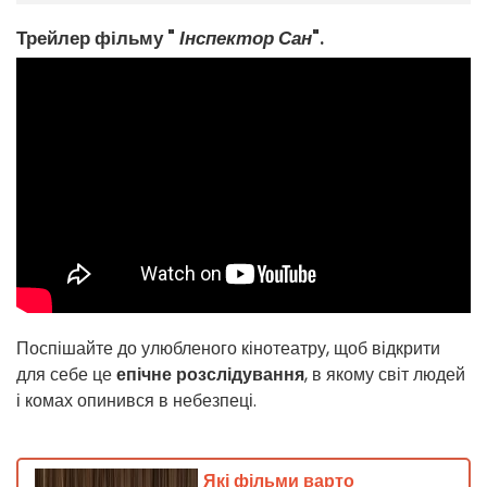
Трейлер фільму "
Інспектор Сан
".
Поспішайте до улюбленого кінотеатру, щоб відкрити
для себе це
епічне розслідування
, в якому світ людей
і комах опинився в небезпеці.
Які фільми варто