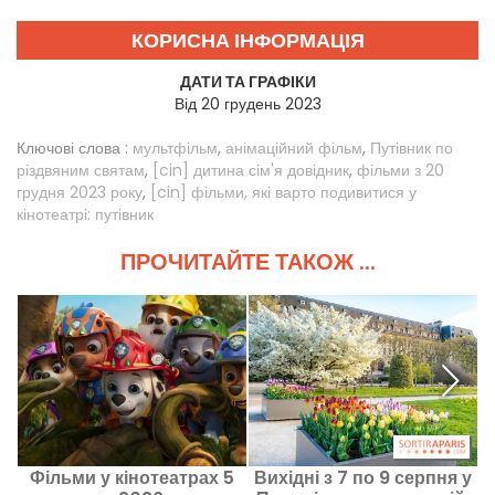
КОРИСНА ІНФОРМАЦІЯ
ДАТИ ТА ГРАФІКИ
Від 20 грудень 2023
Ключові слова :
мультфільм
,
анімаційний фільм
,
Путівник по
різдвяним святам
,
[cin] дитина сім'я довідник
,
фільми з 20
грудня 2023 року
,
[cin] фільми, які варто подивитися у
кінотеатрі: путівник
ПРОЧИТАЙТЕ ТАКОЖ ...
Фільми у кінотеатрах 5
Вихідні з 7 по 9 серпня у