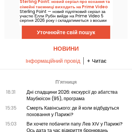
Sterling Point: новий серіал про кохання та
сімейні таємниці виходить на Prime Video
Sterling Point — новий підлітковий серіал за
участю Елли Рубін вийде на Prime Video 5
серпня 2026 року і складатиметься з восьми
серій.
Уточнюйте свій пошук
НОВИНИ
Інформаційний провід
+ Читає
П'ятниця
18:31
Дні спадщини 2026: екскурсії до абатства
Маубюісон (95), програма
15:35
Смерть Кавінського: де й коли відбудуться
поховання у Парижі?
15:03
Ви хочете побачити папу Лев XIV у Парижі?
Ось дата та час відкриття бронювань