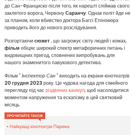
до Сан-Франциско після того, як нарешті спіймав свого
заклятого ворога, Червону
Саранчу
. Однак політ йде не
за планом, коли вбивство доктора Багсі Епінокюра
приводить його до нового розслідування.
Розгортаючи
сюжет
, що загрожує світу людей і комах,
фільм
обіцяє широкий спектр метафоричних питань і
видовищних пригод, сповнених випробувань для
нашого знаменитого павукового детектива.
Фільм "
Інспектор Сан
" виходить на екрани кінотеатрів
20 грудня 2023
року. Це чудова нагода для сімейного
перегляду під час
різдвяних канікул
, щоб насолодитися
моментом напруження та ескапізму в цей святковий
місяць.
ПРОЧИТАЙТЕ ТАКОЖ
Найкращі кінотеатри Парижа