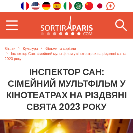
Вітати
Культура
Фільми та серіали
Інспектор Сан: сімейний мультфільм у кінотеатрах на різдвяні свята
2023 року
ІНСПЕКТОР САН:
СІМЕЙНИЙ МУЛЬТФІЛЬМ У
КІНОТЕАТРАХ НА РІЗДВЯНІ
СВЯТА 2023 РОКУ