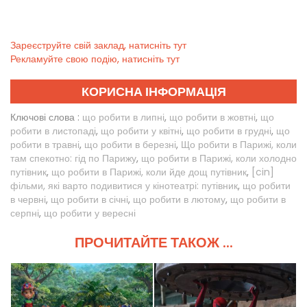
Зареєструйте свій заклад, натисніть тут
Рекламуйте свою подію, натисніть тут
КОРИСНА ІНФОРМАЦІЯ
Ключові слова :
що робити в липні
,
що робити в жовтні
,
що
робити в листопаді
,
що робити у квітні
,
що робити в грудні
,
що
робити в травні
,
що робити в березні
,
Що робити в Парижі, коли
там спекотно: гід по Парижу
,
що робити в Парижі, коли холодно
путівник
,
що робити в Парижі, коли йде дощ путівник
,
[cin]
фільми, які варто подивитися у кінотеатрі: путівник
,
що робити
в червні
,
що робити в січні
,
що робити в лютому
,
що робити в
серпні
,
що робити у вересні
ПРОЧИТАЙТЕ ТАКОЖ ...