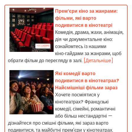
Прем’єри кіно за жанрами:
фільми, які варто
подивитися в кінотеатрі
Комедія, драма, жахи, анімація,
дія чи документальне кіно:
ознайомтесь із нашими
кіно‑гайдами за жанрами, щоб
обрати фільм до перегляду в залі.
[Детальніше]
Які комедії варто
подивитися в кінотеатрах?
Найсмішніші фільми зараз
Хочете посміятися у
кінотеатрах? Французькі
комедії, сімейні, романтичні
або більш нестандартні —
дізнайтеся про смішні фільми, які зараз варто
подивитися, та майбутні прем'єри у кінотеатрах.