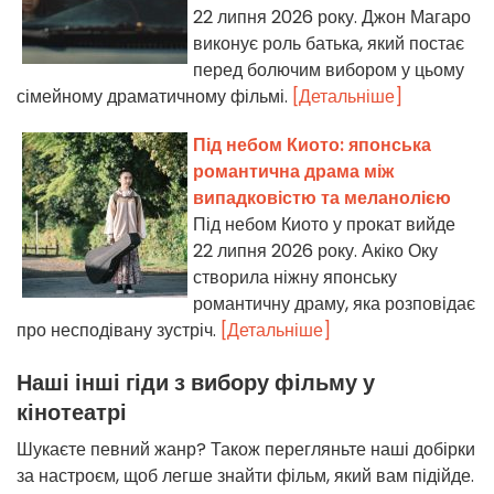
22 липня 2026 року. Джон Магаро
виконує роль батька, який постає
перед болючим вибором у цьому
сімейному драматичному фільмі.
[Детальніше]
Під небом Киото: японська
романтична драма між
випадковістю та меланолією
Під небом Киото у прокат вийде
22 липня 2026 року. Акіко Оку
створила ніжну японську
романтичну драму, яка розповідає
про несподівану зустріч.
[Детальніше]
Наші інші гіди з вибору фільму у
кінотеатрі
Шукаєте певний жанр? Також перегляньте наші добірки
за настроєм, щоб легше знайти фільм, який вам підійде.