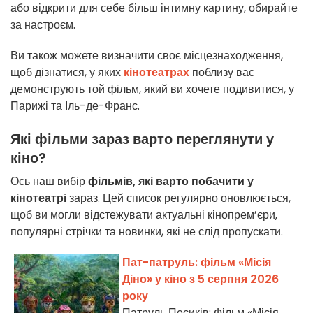
або відкрити для себе більш інтимну картину, обирайте
за настроєм.
Ви також можете визначити своє місцезнаходження,
щоб дізнатися, у яких
кінотеатрах
поблизу вас
демонструють той фільм, який ви хочете подивитися, у
Парижі та Іль-де-Франс.
Які фільми зараз варто переглянути у
кіно?
Ось наш вибір
фільмів, які варто побачити у
кінотеатрі
зараз. Цей список регулярно оновлюється,
щоб ви могли відстежувати актуальні кінопрем’єри,
популярні стрічки та новинки, які не слід пропускати.
Пат-патруль: фільм «Місія
Діно» у кіно з 5 серпня 2026
року
Патруль Песиків: Фільм «Місія