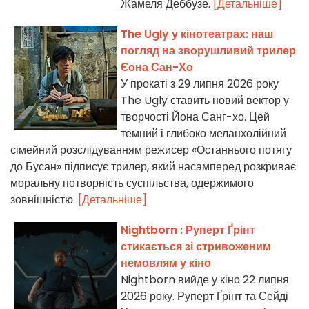
Жамеля Деббузе.
[Детальніше]
The Ugly у кінотеатрах: наш
погляд на зворушливий трилер
Єона Сан-Хо
У прокаті з 29 липня 2026 року
The Ugly ставить новий вектор у
творчості Йона Санг-хо. Цей
темний і глибоко меланхолійний
сімейний розслідуванням режисер «Останнього потягу
до Бусан» підписує трилер, який насамперед розкриває
моральну потворність суспільства, одержимого
зовнішністю.
[Детальніше]
Nightborn : Руперт Ґрінт
стикається зі стривоженим
немовлям у кіно
Nightborn вийде у кіно 22 липня
2026 року. Руперт Ґрінт та Сейді