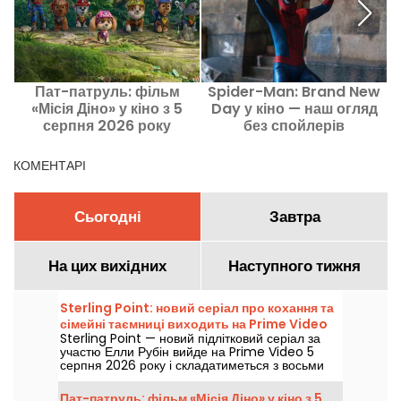
Пат-патруль: фільм
Spider-Man: Brand New
«Місія Діно» у кіно з 5
Day у кіно — наш огляд
серпня 2026 року
без спойлерів
повернення Тома
Холланда у роль
КОМЕНТАРІ
Людини-Павука
Сьогодні
Завтра
На цих вихідних
Наступного тижня
Sterling Point: новий серіал про кохання та
сімейні таємниці виходить на Prime Video
Sterling Point — новий підлітковий серіал за
участю Елли Рубін вийде на Prime Video 5
серпня 2026 року і складатиметься з восьми
серій.
Пат-патруль: фільм «Місія Діно» у кіно з 5