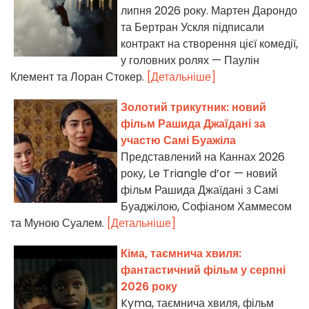
липня 2026 року. Мартен Дарондо
та Бертран Ускля підписали
контракт на створення цієї комедії,
у головних ролях — Паулін
Клемент та Лоран Стокер.
[Детальніше]
Золотий трикутник: новий
фільм Рашида Джаїдані за
участю Самі Буажіла
Представлений на Каннах 2026
року, Le Triangle d’or — новий
фільм Рашида Джаїдані з Самі
Буаджілою, Софіаном Хаммесом
та Муною Суалем.
[Детальніше]
Кіма, таємнича хвиля:
фантастичний фільм у серпні
2026 року
Kyma, таємнича хвиля, фільм