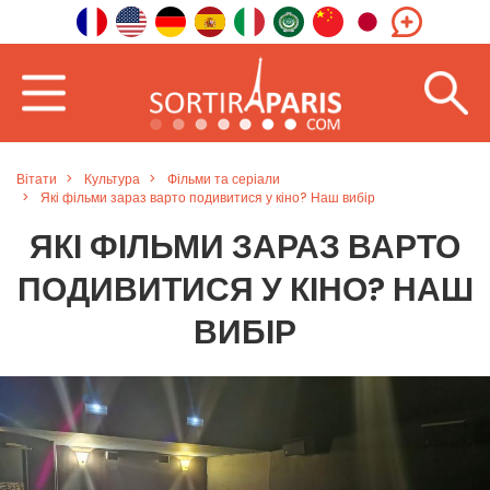
Вітати
Культура
Фільми та серіали
Які фільми зараз варто подивитися у кіно? Наш вибір
ЯКІ ФІЛЬМИ ЗАРАЗ ВАРТО
ПОДИВИТИСЯ У КІНО? НАШ
ВИБІР