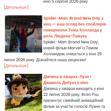
кіно 5 серпня 2026 року.
[Детальніше]
Spider-Man: Brand New Day у
кіно — наш огляд без спойлерів
повернення Тома Холланда у
роль Людини-Павука
Spider-Man: Brand New Day,
новий фільм Marvel із Томом
Холландом, очікується у кіно 29
липня 2026 року. Дізнайтеся нашу рецензію!
[Детальніше]
Дівчина в хмарах: Луан і
Джамель Дебуаз у кіно
Ді́вчина у хмарах виходить у кіно
22 липня 2026 року. Філіп Ріш
презентує сімейний анімаційний
фільм за участю голосів Луане та