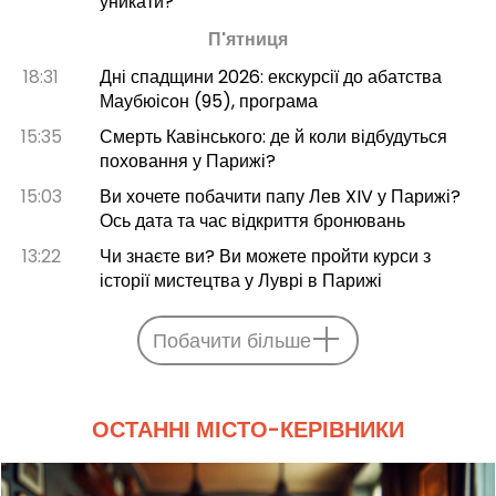
уникати?
П'ятниця
18:31
Дні спадщини 2026: екскурсії до абатства
Маубюісон (95), програма
15:35
Смерть Кавінського: де й коли відбудуться
поховання у Парижі?
15:03
Ви хочете побачити папу Лев XIV у Парижі?
Ось дата та час відкриття бронювань
13:22
Чи знаєте ви? Ви можете пройти курси з
історії мистецтва у Луврі в Парижі
Побачити більше
ОСТАННІ МІСТО-КЕРІВНИКИ