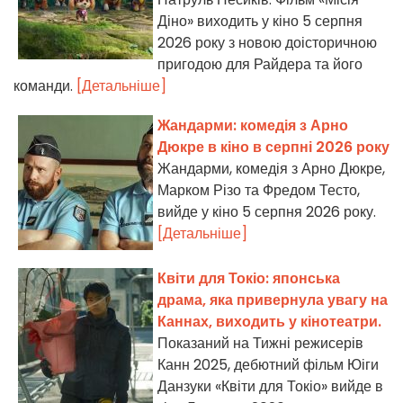
Діно» виходить у кіно 5 серпня
2026 року з новою доісторичною
пригодою для Райдера та його
команди.
[Детальніше]
Жандарми: комедія з Арно
Дюкре в кіно в серпні 2026 року
Жандарми, комедія з Арно Дюкре,
Марком Різо та Фредом Тесто,
вийде у кіно 5 серпня 2026 року.
[Детальніше]
Квіти для Токіо: японська
драма, яка привернула увагу на
Каннах, виходить у кінотеатри.
Показаний на Тижні режисерів
Канн 2025, дебютний фільм Юіги
Данзуки «Квіти для Токіо» вийде в