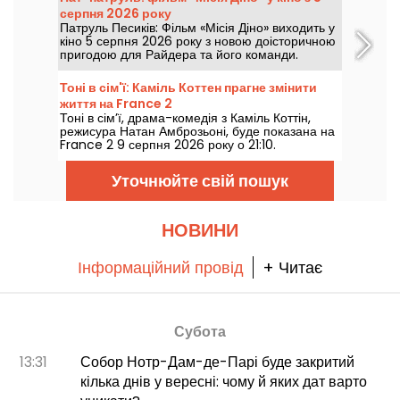
серпня 2026 року
Патруль Песиків: Фільм «Місія Діно» виходить у
кіно 5 серпня 2026 року з новою доісторичною
пригодою для Райдера та його команди.
Тоні в сім'ї: Каміль Коттен прагне змінити
життя на France 2
Тоні в сім’ї, драма-комедія з Каміль Коттін,
режисура Натан Амброзьоні, буде показана на
France 2 9 серпня 2026 року о 21:10.
Уточнюйте свій пошук
НОВИНИ
Інформаційний провід
+ Читає
Субота
13:31
Собор Нотр-Дам-де-Парі буде закритий
кілька днів у вересні: чому й яких дат варто