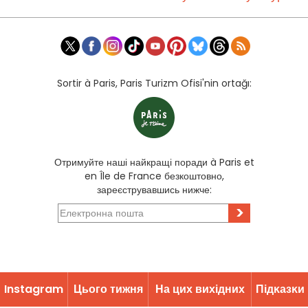
Sortir à Paris, Paris Turizm Ofisi'nin ortağı:
Отримуйте наші найкращі поради à Paris et
en Île de France безкоштовно,
зареєструвавшись нижче:
>
Instagram
Цього тижня
На цих вихідних
Підĸазĸи