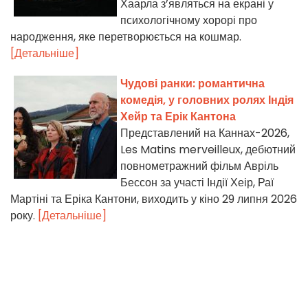
Хаарла з’являться на екрані у
психологічному хорорі про
народження, яке перетворюється на кошмар.
[Детальніше]
Чудові ранки: романтична
комедія, у головних ролях Індія
Хейр та Ерік Кантона
Представлений на Каннах-2026,
Les Matins merveilleux, дебютний
повнометражний фільм Авріль
Бессон за участі Індії Хеір, Раї
Мартіні та Еріка Кантони, виходить у кіно 29 липня 2026
року.
[Детальніше]