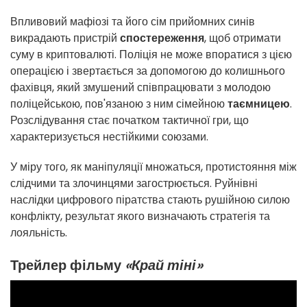
Впливовий мафіозі та його сім прийомних синів
викрадають пристрій
спостереження
, щоб отримати
суму в криптовалюті. Поліція не може впоратися з цією
операцією і звертається за допомогою до колишнього
фахівця, який змушений співпрацювати з молодою
поліцейською, пов'язаною з ним сімейною
таємницею
.
Розслідування стає початком тактичної гри, що
характеризується нестійкими союзами.
У міру того, як маніпуляції множаться, протистояння між
слідчими та злочинцями загострюється. Руйнівні
наслідки цифрового піратства стають рушійною силою
конфлікту, результат якого визначають стратегія та
лояльність.
Трейлер фільму
«Край тіні»