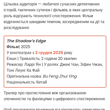
Цільова аудиторія — любителі сучасних детективних
історій, тактичних сутичок і фільмів, в яких центральну
роль відіграють технології спостереження. Фільм
відрізняється швидким темпом, зосередженим на дії та
розслідуванні.
The Shadow’s Edge
Фільм
| 2025
У кінотеатрах з
3 грудня 2025
року
Екшн | Тривалість: 2 години 20 хвилин
Режисер: Ларрі Ян | У ролях: Джекі Чан, Зіфен Чжан,
Тоні Леунг Ка Фай
Оригінальна назва:
Bu Feng Zhui Ying
Національність: Китай
Трилер про протистояння між організованою
злочинністю та фахівцями з цифрового спостереження.
Щоб продовжити враження від кінотеатру, перегляньте