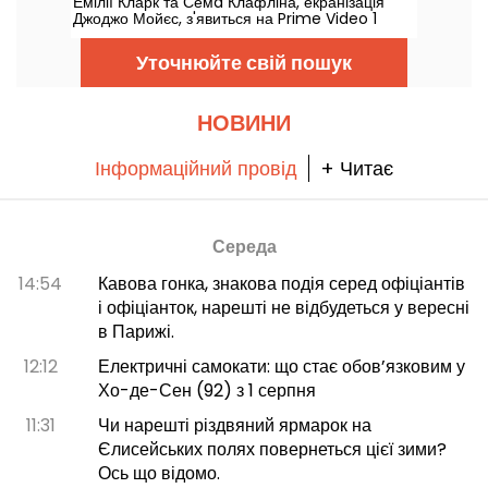
Емілії Кларк та Семa Клафліна, екранізація
Джоджо Мойєс, з'явиться на Prime Video 1
серпня 2026 року.
Уточнюйте свій пошук
НОВИНИ
Інформаційний провід
+ Читає
Середа
14:54
Кавова гонка, знакова подія серед офіціантів
і офіціанток, нарешті не відбудеться у вересні
в Парижі.
12:12
Електричні самокати: що стає обов’язковим у
Хо-де-Сен (92) з 1 серпня
11:31
Чи нарешті різдвяний ярмарок на
Єлисейських полях повернеться цієї зими?
Ось що відомо.