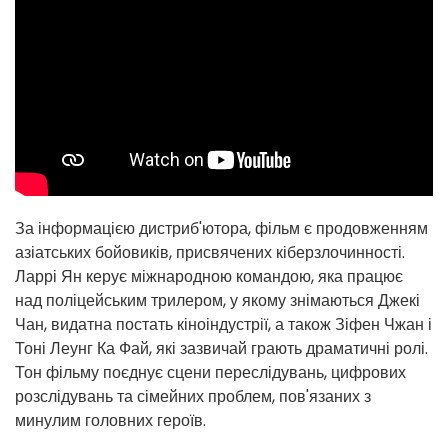
За інформацією дистриб'ютора, фільм є продовженням
азіатських бойовиків, присвячених кіберзлочинності.
Ларрі Ян керує міжнародною командою, яка працює
над поліцейським трилером, у якому знімаються Джекі
Чан, видатна постать кіноіндустрії, а також Зіфен Чжан і
Тоні Леунг Ка Фай, які зазвичай грають драматичні ролі.
Тон фільму поєднує сцени переслідувань, цифрових
розслідувань та сімейних проблем, пов'язаних з
минулим головних героїв.