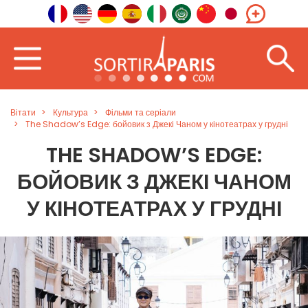
Вітати
Культура
Фільми та серіали
The Shadow’s Edge: бойовик з Джекі Чаном у кінотеатрах у грудні
THE SHADOW’S EDGE:
БОЙОВИК З ДЖЕКІ ЧАНОМ
У КІНОТЕАТРАХ У ГРУДНІ