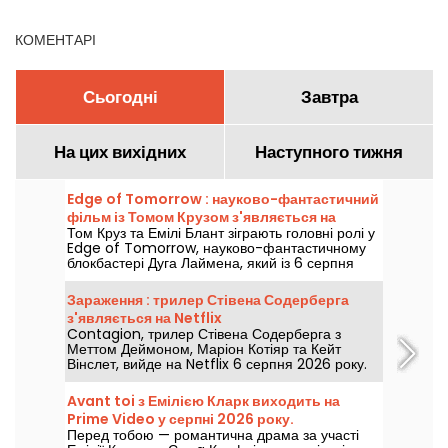
КОМЕНТАРІ
Сьогодні
Завтра
На цих вихідних
Наступного тижня
Edge of Tomorrow : науково-фантастичний
фільм із Томом Крузом з'являється на
Том Круз та Емілі Блант зіграють головні ролі у
Netflix
Edge of Tomorrow, науково-фантастичному
блокбастері Дуга Лаймена, який із 6 серпня
2026 року буде доступний на Netflix.
Зараження : трилер Стівена Содерберга
з'являється на Netflix
Contagion, трилер Стівена Содерберга з
Меттом Деймоном, Маріон Котіяр та Кейт
Вінслет, вийде на Netflix 6 серпня 2026 року.
Avant toi з Емілією Кларк виходить на
Prime Video у серпні 2026 року.
Перед тобою — романтична драма за участі