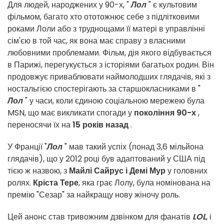
Для людей, народжених у 90-х, "
Лол
" є культовим
фільмом, багато хто ототожнює себе з підлітковими
роками Лоли або з труднощами її матері в управлінні
сім'єю в той час, як вона має справу з власними
любовними проблемами. Фільм, дія якого відбувається
в Парижі, перегукується з історіями багатьох родин. Він
продовжує приваблювати наймолодших глядачів, які з
ностальгією спостерігають за старшокласниками в "
Лол
" у часи, коли єдиною соціальною мережею була
MSN, що має викликати спогади у
покоління 90-х
,
переносячи їх на
15 років назад
.
У Франції "
Лол
" мав такий успіх (понад 3,6 мільйона
глядачів), що у 2012 році був адаптований у США під
тією ж назвою, з
Майлі Сайрус і Демі Мур
у головних
ролях.
Кріста Тере
, яка грає Лолу, була номінована на
премію "Сезар" за найкращу нову жіночу роль.
Цей анонс став тривожним дзвінком для фанатів
LOL
, і