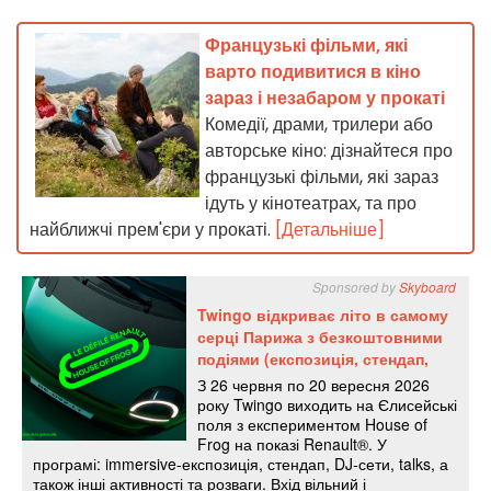
Французькі фільми, які
варто подивитися в кіно
зараз і незабаром у прокаті
Комедії, драми, трилери або
авторське кіно: дізнайтеся про
французькі фільми, які зараз
ідуть у кінотеатрах, та про
найближчі прем'єри у прокаті.
[Детальніше]