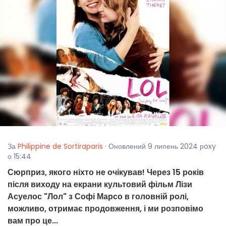
За
Philippine de Sortiraparis
· Оновлений 9 липень 2024 рoxy
о 15:44
Сюрприз, якого ніхто не очікував! Через 15 років
після виходу на екрани культовий фільм Лізи
Асуелос "Лол" з Софі Марсо в головній ролі,
можливо, отримає продовження, і ми розповімо
вам про це...