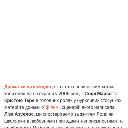
Драматична комедія
, яка стала величезним хітом,
коли вийшла на екрани у 2009 році, з
Софі Марсо
та
Крістою Тере
в головних ролях у бурхливих стосунках
матері та доньки. У
фільмі
, сценарій якого написала
Ліза Азуелос,
ми спостерігаємо за життям Лоли як
школярки: її любовними пригодами, неприємностями та
проблемами. Це історія, яка позначила ціле покоління, і