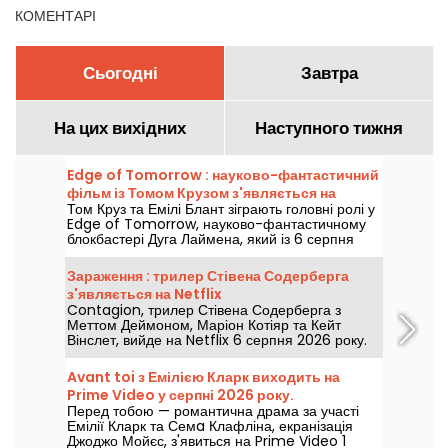
КОМЕНТАРІ
Сьогодні
Завтра
На цих вихідних
Наступного тижня
Edge of Tomorrow : науково-фантастичний
фільм із Томом Крузом з'являється на
Том Круз та Емілі Блант зіграють головні ролі у
Netflix
Edge of Tomorrow, науково-фантастичному
блокбастері Дуга Лаймена, який із 6 серпня
2026 року буде доступний на Netflix.
Зараження : трилер Стівена Содерберга
з'являється на Netflix
Contagion, трилер Стівена Содерберга з
Меттом Деймоном, Маріон Котіяр та Кейт
Вінслет, вийде на Netflix 6 серпня 2026 року.
Avant toi з Емілією Кларк виходить на
Prime Video у серпні 2026 року.
Перед тобою — романтична драма за участі
Емілії Кларк та Семa Клафліна, екранізація
Джоджо Мойєс, з'явиться на Prime Video 1