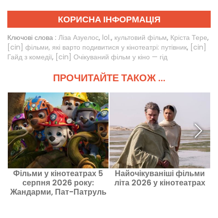
КОРИСНА ІНФОРМАЦІЯ
Ключові слова :
Ліза Азуелос
,
lol.
,
культовий фільм
,
Кріста Тере
,
[cin] фільми, які варто подивитися у кінотеатрі: путівник
,
[cin]
Гайд з комедії
,
[cin] Очікуваний фільм у кіно — гід
ПРОЧИТАЙТЕ ТАКОЖ ...
Фільми у кінотеатрах 5
Найочікуваніші фільми
серпня 2026 року:
літа 2026 у кінотеатрах
н
Жандарми, Пат-Патруль
та Кіма