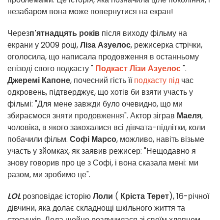
незабаром вона може повернутися на екран!
Через
п'ятнадцять років
після виходу фільму на
екрани у 2009 році,
Ліза Азуелос
, режисерка стрічки,
оголосила, що написала продовження в останньому
епізоді свого подкасту "
Подкаст Лізи Азуелос
".
Джеремі Капоне
, почесний гість її
подкасту під
час
одкровень, підтверджує, що хотів би взяти участь у
фільмі: "Для мене завжди було очевидно, що ми
збираємося зняти продовження". Актор зіграв
Маеля
,
чоловіка, в якого закохалися всі дівчата-підлітки, коли
побачили фільм.
Софі Марсо
, можливо, навіть візьме
участь у зйомках, як заявив режисер: "Нещодавно я
знову говорив про це з Софі, і вона сказала мені: ми
разом, ми зробимо це".
LOL
розповідає історію
Лоли
(
Кріста Терет
), 16-річної
дівчини, яка долає складнощі шкільного життя та
стосунків. Лола щойно розлучилася зі своїм хлопцем