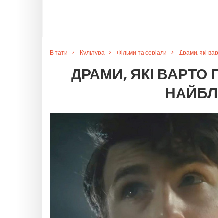
Вітати
Культура
Фільми та серіали
Драми, які ва
ДРАМИ, ЯКІ ВАРТО 
НАЙБЛ