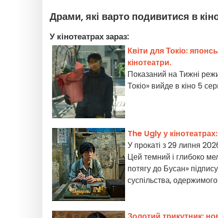
Драми, які варто подивитися в кін
У кінотеатрах зараз:
Квіти для Токіо: японс
кінотеатри.
Показаний на Тижні режи
Токіо» вийде в кіно 5 се
The Ugly у кінотеатра
У прокаті з 29 липня 202
Цей темний і глибоко м
потягу до Бусан» підпис
суспільства, одержимого
Золотий трикутник: но