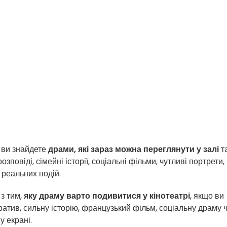
 ви знайдете
драми, які зараз можна переглянути у залі
т
 розповіді, сімейні історії, соціальні фільми, чутливі портрети,
 реальних подій.
з тим,
яку драму варто подивитися у кінотеатрі
, якщо ви
атив, сильну історію, французький фільм, соціальну драму 
у екрані.