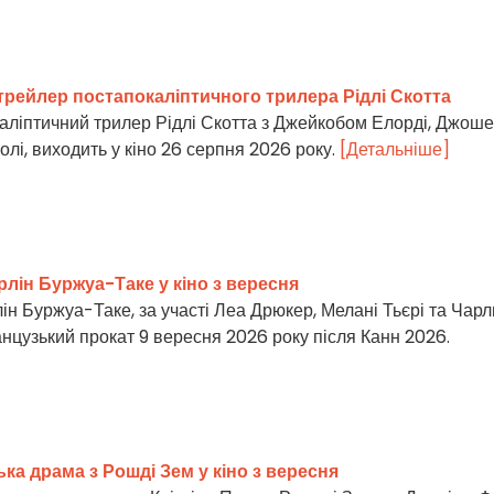
 трейлер постапокаліптичного трилера Рідлі Скотта
аліптичний трилер Рідлі Скотта з Джейкобом Елорді, Джош
лі, виходить у кіно 26 серпня 2026 року.
[Детальніше]
рлін Буржуа-Таке у кіно з вересня
ін Буржуа-Таке, за участі Леа Дрюкер, Мелані Тьєрі та Чарл
анцузький прокат 9 вересня 2026 року після Канн 2026.
ька драма з Рошді Зем у кіно з вересня