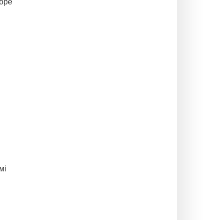
Форе
мі