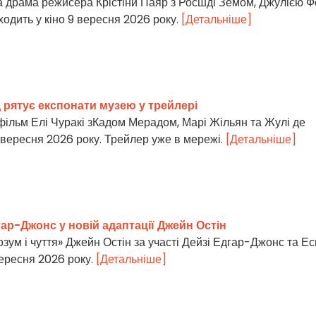
ка драма режисера Крістіни Паяр з Росшді Земом, Джулією 
ходить у кіно 9 вересня 2026 року.
[Детальніше]
д рятує експонати музею у трейлері
 фільм Елі Чуракі зКадом Мерадом, Марі Жільян та Жулі де
9 вересня 2026 року. Трейлер уже в мережі.
[Детальніше]
дгар-Джонс у новій адаптації Джейн Остін
озум і чуття» Джейн Остін за участі Дейзі Едгар-Джонс та Ес
вересня 2026 року.
[Детальніше]