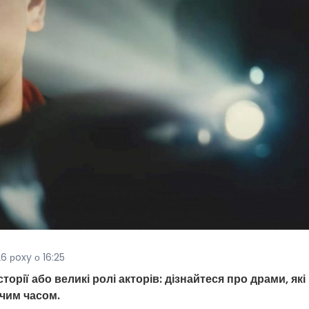
6 рoxy о 16:25
сторії або великі ролі акторів: дізнайтеся про драми, які
жчим часом.