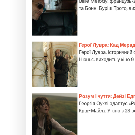
Billie Melody, французь
та Бонні Буріш Трото, ви
Герої Лувра: Кад Мера
Герої Лувра, історичний
Нюньє, виходить у кіно 
Розум і чуття: Дейзі Е
Ґеоргія Оуклі адаптує «Р
Крід-Майлз. У кіно з 23 