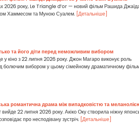
 2026 року, Le Triangle d’or — новий фільм Рашида Джаїда
ном Хаммесом та Муною Суалем.
[Детальніше]
тько та його діти перед неможливим вибором
 у кіно з 22 липня 2026 року. Джон Магаро виконує роль
ед болючим вибором у цьому сімейному драматичному фільм
ська романтична драма між випадковістю та меланоліє
т вийде 22 липня 2026 року. Акіко Оку створила ніжну японс
озповідає про несподівану зустріч.
[Детальніше]