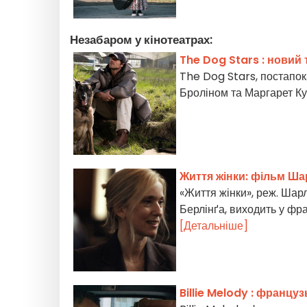
Незабаром у кінотеатрах:
The Dog Stars : новий
The Dog Stars, постапок
Броліном та Маргарет Куо
Життя жінки: фільм Ша
«Життя жінки», реж. Шарл
Берлінґа, виходить у фр
[Детальніше]
Billie Melody : француз