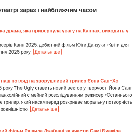
отеатрі зараз і найближчим часом
ька драма, яка привернула увагу на Каннах, виходить у
серів Канн 2025, дебютний фільм Юіги Данзуки «Квіти для
рпня 2026 року.
[Детальніше]
х: наш погляд на зворушливий трилер Єона Сан-Хо
6 року The Ugly ставить новий вектор у творчості Йона Санг
еланхолійний сімейний розслідуванням режисер «Останнього
ує трилер, який насамперед розкриває моральну потворність
 зовнішністю.
[Детальніше]
вий фільм Рашида Джаїдані за участю Самі Буажіла