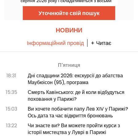
серпня 2026 року і складатиметься з восьми
серій.
Уточнюйте свій пошук
НОВИНИ
Інформаційний провід
+ Читає
П'ятниця
18:31
Дні спадщини 2026: екскурсії до абатства
Маубюісон (95), програма
15:35
Смерть Кавінського: де й коли відбудуться
поховання у Парижі?
15:03
Ви хочете побачити папу Лев XIV у Парижі?
Ось дата та час відкриття бронювань
13:22
Чи знаєте ви? Ви можете пройти курси з
історії мистецтва у Луврі в Парижі