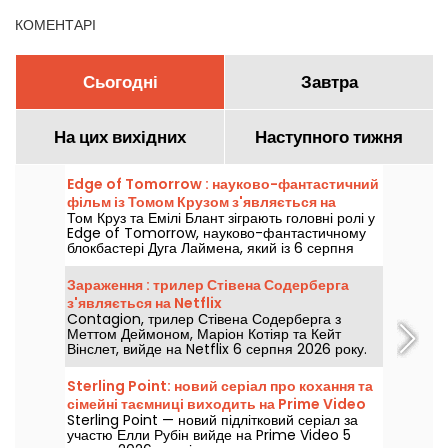
КОМЕНТАРІ
Сьогодні
Завтра
На цих вихідних
Наступного тижня
Edge of Tomorrow : науково-фантастичний
фільм із Томом Крузом з'являється на
Том Круз та Емілі Блант зіграють головні ролі у
Netflix
Edge of Tomorrow, науково-фантастичному
блокбастері Дуга Лаймена, який із 6 серпня
2026 року буде доступний на Netflix.
Зараження : трилер Стівена Содерберга
з'являється на Netflix
Contagion, трилер Стівена Содерберга з
Меттом Деймоном, Маріон Котіяр та Кейт
Вінслет, вийде на Netflix 6 серпня 2026 року.
Sterling Point: новий серіал про кохання та
сімейні таємниці виходить на Prime Video
Sterling Point — новий підлітковий серіал за
участю Елли Рубін вийде на Prime Video 5