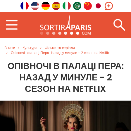
Вітати
Культура
Фільми та серіали
Опівночі в палаці Пера: Назад у минуле - 2 сезон на Netflix
ОПІВНОЧІ В ПАЛАЦІ ПЕРА:
НАЗАД У МИНУЛЕ - 2
СЕЗОН НА NETFLIX