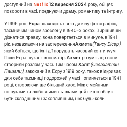
доступний на
Netflix
12 вересня 2024
року, обіцяє
повороти в часі, поєднуючи драму, романтику та інтригу.
У 1995 році
Есра
знаходить свою дитячу фотографію,
таємничим чином зроблену в 1940-х роках. Вирішивши
дізнатися правду, вона повертається в минуле, в 1941
рік, незважаючи на застереження
Ахмета
(Тансу Бісер)
,
який боїться, що їхні дії порушать часовий континуум.
Поки Есра шукає свою матір,
Ахмет
розуміє, що вони
створили розлом у часі. Тим часом
Халіт
(Селахаттін
Пашали)
, закоханий в Есру з 1919 року, також відкриває
для себе таємниці подорожей у часі і опиняється в 1941
році, створюючи ще більший хаос. Між сімейними
пошуками та любовними ставками цей сезон обіцяє
бути складнішим і захопливішим, ніж будь-коли.