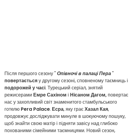
Після першого сезону "
Опівночі в палаці Пера
"
повертається
у другому сезоні, сповненому таємниць і
подорожей у часі
. Турецький серіал, знятий
режисерами
Емре Сахіном
і
Нісаном Дагом,
повертає
нас у захопливий світ знаменитого стамбульського
готелю
Pera Palace
.
Есра
, яку грає
Хазал Кая
,
продовжує досліджувати минуле в шокуючому пошуку,
щоб знайти свою матір і підняти завісу над глибоко
похованими сімейними таємницями. Новий сезон,