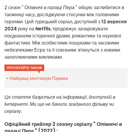
2 сезон "
Опівночі в палаці Пера
" обіцяє заглибитися в
таємниці часу, досліджуючи стосунки між головними
героями. Цей турецький серіал, доступний з
12 вересня
2024
року на
Netflix
, продовжує зачаровувати
поєднанням історичної драми, романтики та наукової
фантастики. Між особистими пошуками та часовими
небезпеками Есра та її союзники зіткнуться з новими
захоплюючими викликами.
ПРОЧИТАЙТЕ ТАКОЖ
Найкращі кінотеатри Парижа
Ця стаття базується на інформації, доступній в
Інтернеті. Ми ще не бачили згаданого фільму чи
серіалу.
Офіційний трейлер 2 сезону серіалу "
Опівночі в
палаці Пера
" (2022) :