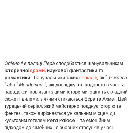
Опівночі в палаці Пера
сподобається шанувальникам
історичної
драми
,
наукової фантастики
та
романтики
. Шанувальники таких
серіалів
, як "
Темрява
" або "
Мандрівник
", які досліджують подорожі в часі та
парадокси, пов'язані з цими історіями, оцінять складний
сюжет і дилеми, з якими стикаються Есра та Ахмет. Цей
турецький серіал, який майстерно поєднує історію та
фентезі, також вирізняється унікальним місцем дії -
культовим готелем Pera Palace - та емоційним
підходом до сімейних і любовних стосунків у часі.