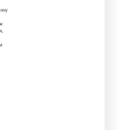
озну
іж
я,
ем