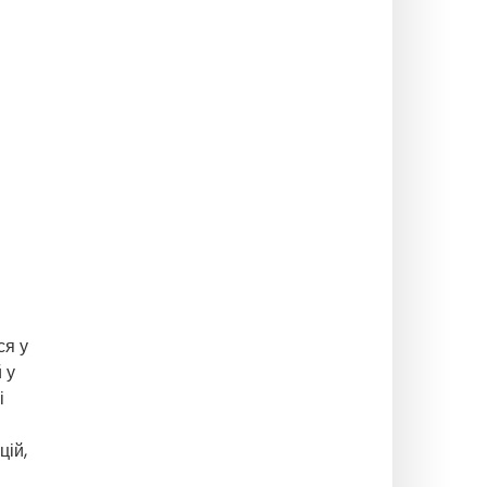
ся у
 у
і
цій,