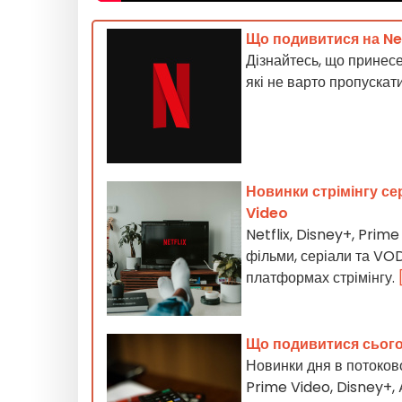
Що подивитися на Net
Дізнайтесь, що принесе 
які не варто пропускат
Новинки стрімінгу се
Video
Netflix, Disney+, Pri
фільми, серіали та VOD
платформах стрімінгу.
Що подивитися сьогод
Новинки дня в потоково
Prime Video, Disney+