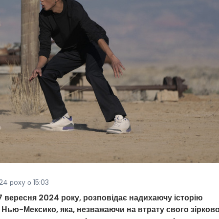
24 рoxy о 15:03
27 вересня 2024 року, розповідає надихаючу історію
Нью-Мексико, яка, незважаючи на втрату свого зірков