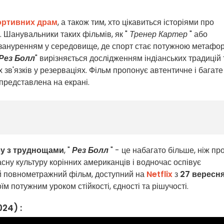
ортивних драм
, а також тим, хто цікавиться історіями про
. Шанувальники таких фільмів, як "
Тренер Картер
" або
 зануренням у середовище, де спорт стає потужною метафо
Рез Болл
" вирізняється дослідженням індіанських традицій 
х зв'язків у резерваціях. Фільм пропонує автентичне і багате
представлена на екрані.
у з труднощами
, "
Рез Болл
" - це набагато більше, ніж пр
асну культуру корінних американців і водночас оспівує
ей повнометражний фільм, доступний на
Netflix
з
27 вересн
м потужним уроком стійкості, єдності та рішучості.
024) :