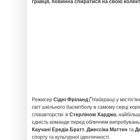
гравця, повинна спиратися на свою колект
Режисер
Сідні Фріланд
(
"
Найкращі у
місті
п'
ян
світ шкільного баскетболу в самому серці кор
співавторстві зі
Стерліном Харджо
, найбіль
єдність команди перед обличчям випробувань.
Каучані Ередіа Братт
,
Джессіка Маттен
та
Д
спорту та культурної ідентичності.