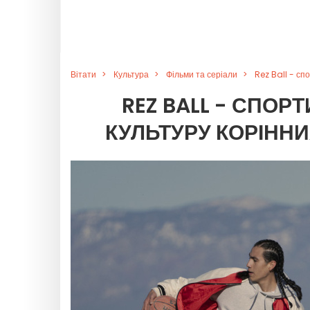
Вітати
Культура
Фільми та серіали
Rez Ball - сп
REZ BALL - СПОР
КУЛЬТУРУ КОРІННИ