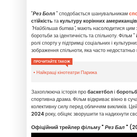
"
Рез Болл
" сподобається шанувальникам
сп
стійкість
та
культуру корінних американців
"Найбільша битва"
, мають насолодитися цим
боротьби за ідентичність та спільноту. Фільм "
ролі спорту у підтримці соціальних і культурни
зображення спільноти, яка часто недостатньо 
ПРОЧИТАЙТЕ ТАКОЖ
Найкращі кінотеатри Парижа
Захоплююча історія про
баскетбол
і
боротьб
спортивна драма. Фільм відкриває вікно в суч
колективну силу перед обличчям викликів. Ц
2024
року, обіцяє зворушити та надихнути свої
Офіційний трейлер фільму "
Рез Бал
" (2