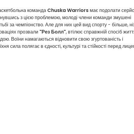
баскетбольна команда
Chuska Warriors
має подолати серй
ткнувшись з цією проблемою, молоді члени команди змушені
ьбі за чемпіонство. Але для них цей вид спорту - більше, н
зерваціях прозвали
"Рез Болл"
, втілює справжній спосіб житт
дою. Воїни намагаються відновити свою згуртованість і
хня сила полягає в єдності, культурі та стійкості перед лиц