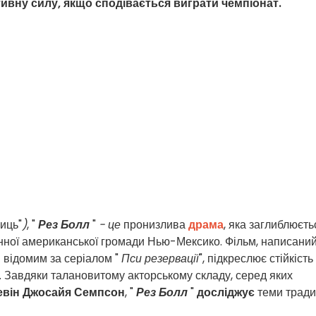
ивну силу, якщо сподівається виграти чемпіонат.
иць"
)
, "
Рез Болл
"
- це
пронизлива
драма
, яка заглиблюєть
інної американської громади Нью-Мексико. Фільм, написаний
ш відомим за серіалом "
Пси резервації
", підкреслює стійкість 
 Завдяки талановитому акторському складу, серед яких
евін Джосайя Семпсон
, "
Рез Болл
"
досліджує
теми тради