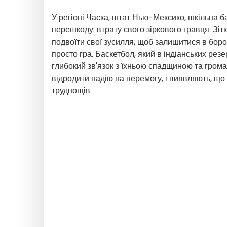
У регіоні Часка, штат Нью-Мексико, шкільна 
перешкоду: втрату свого зіркового гравця. Зі
подвоїти свої зусилля, щоб залишитися в борот
просто гра. Баскетбол, який в індіанських ре
глибокий зв'язок з їхньою спадщиною та грома
відродити надію на перемогу, і виявляють, що ї
труднощів.