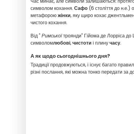
Час минає, але символи залишаються: протяго
символом кохання.
Сафо
(6 століття до н.е.) 
метафорою
жінки
, яку щиро кохає джентльме
чистого кохання.
Від "
Римської
троянди" Гійома де Лорріса до 
символом
любові
,
чистоти
і плину
часу
.
А як щодо сьогоднішнього дня?
Традиції продовжуються, і існує багато правил
різні послання, які можна тонко передати за 