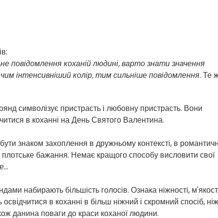
ів:
не повідомлення коханій людині, варто знати значення
 чим інтенсивніший колір, тим сильніше повідомлення
. Те 
оянд символізує пристрасть і любовну пристрасть. Вони
дчитися в коханні на День Святого Валентина.
бути знаком захоплення в дружньому контексті, в романтичн
 плотське бажання. Немає кращого способу висловити свої
...
дами набирають більшість голосів. Ознака ніжності, м'якості
ь освідчитися в коханні в більш ніжний і скромний спосіб, ні
кож данина поваги до краси коханої людини.