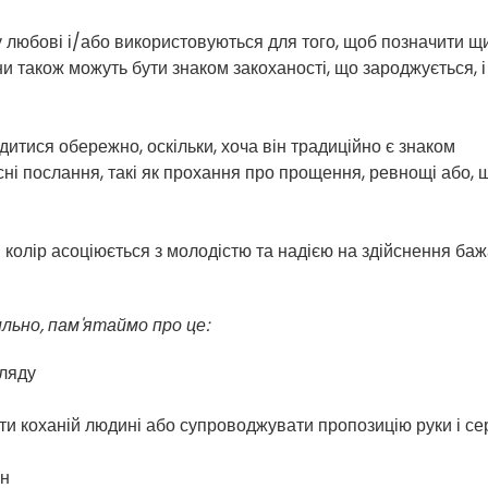
у любові і/або використовуються для того, щоб позначити щ
и також можуть бути знаком закоханості, що зароджується, і
дитися обережно, оскільки, хоча він традиційно є знаком
сні послання, такі як прохання про прощення, ревнощі або, 
колір асоціюється з молодістю та надією на здійснення баж
ильно, пам'ятаймо про це:
гляду
ти коханій людині або супроводжувати пропозицію руки і се
ин