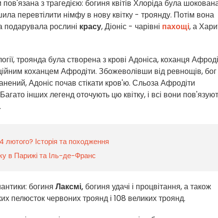
и пов'язана з трагедією: богиня квітів Хлоріда була шокована
ла перевтілити німфу в нову квітку - троянду. Потім вона
та подарувала рослині
красу
, Діоніс - чарівні
пахощі
, а Хари
логії, троянда була створена з крові Адоніса, коханця Афроді
іційним коханцем Афродіти. Збожеволівши від ревнощів, бог
нений, Адоніс почав стікати кров'ю. Сльоза Афродіти
Багато інших легенд оточують цю квітку, і всі вони пов'язують
.
4 лютого? Історія та походження
оку в Парижі та Іль-де-Франс
антики: богиня
Лаксмі,
богиня удачі і процвітання, а також
их пелюсток червоних троянд і 108 великих троянд.