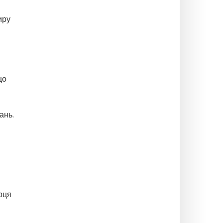
иру
що
ань.
рця