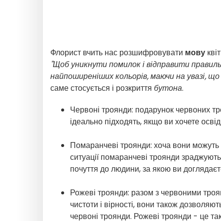
Флорист вчить нас розшифровувати
мову
квіт
"Щоб уникнути помилок і відправити правиль
найпоширеніших кольорів, маючи на увазі, що
саме стосується і розкриття
бутона
.
Червоні троянди: подарунок червоних тр
ідеально підходять, якщо ви хочете осві
Помаранчеві троянди: хоча вони можуть 
ситуації помаранчеві троянди зраджують
почуття до людини, за якою ви доглядаєте
Рожеві троянди: разом з червоними троян
чистоти і вірності, вони також дозволяют
червоні троянди. Рожеві троянди - це та