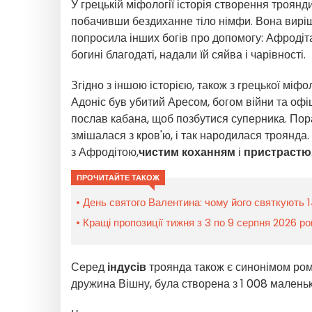
У грецькій міфології історія створення троянд
побачивши бездиханне тіло німфи. Вона виріши
попросила інших богів про допомогу: Афроді
богині благодаті, надали їй сяйва і чарівності.
Згідно з іншою історією, також з грецької міфо
Адоніс був убитий Аресом, богом війни та оф
послав кабана, щоб позбутися суперника. Пора
змішалася з кров'ю, і так народилася троянда. 
з Афродітою,
чистим коханням
і
пристрастю
ПРОЧИТАЙТЕ ТАКОЖ
День святого Валентина: чому його святкують 1
Кращі пропозиції тижня з 3 по 9 серпня 2026 р
Серед
індусів
троянда також є синонімом ром
дружина Вішну, була створена з 1 008 маленьк