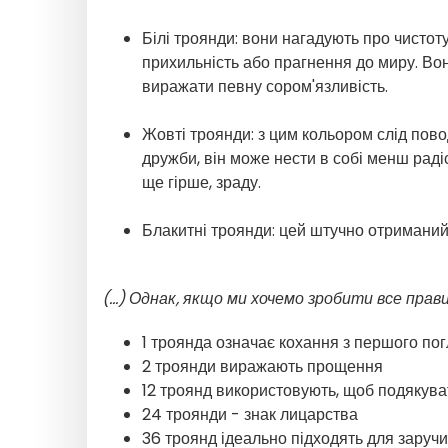
Білі троянди: вони нагадують про чистот
прихильність або прагнення до миру. Вон
виражати певну сором'язливість.
Жовті троянди: з цим кольором слід пово
дружби, він може нести в собі менш раді
ще гірше, зраду.
Блакитні троянди: цей штучно отриманий 
(...) Однак, якщо ми хочемо зробити все прав
1 троянда означає кохання з першого по
2 троянди виражають прощення
12 троянд використовують, щоб подякува
24 троянди - знак лицарства
36 троянд ідеально підходять для заруч