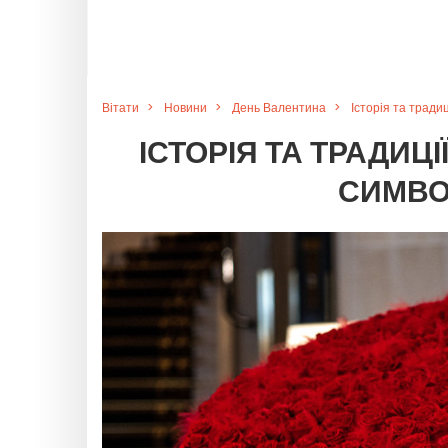
Вітати
Новини
День Валентина
Історія та тради
ІСТОРІЯ ТА ТРАДИЦ
СИМВО