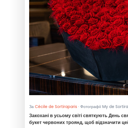
За
Cécile de Sortiraparis
· Фотографії My de Sortir
Закохані в усьому світі святкують День св
букет червоних троянд, щоб відзначити це