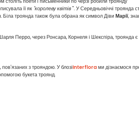
м століть поети і письменники по черзі робили троянду
описувала її як
"королеву квітів
". У Середньовіччі троянда с
н. Біла троянда також була обрана як символ Діви
Марії
, зна
Шарля Перро, через Ронсара, Корнеля і Шекспіра, троянда є
, пов'язаних з трояндою. У блозі
Interflora
ми дізнаємося пр
допомогою букета троянд.