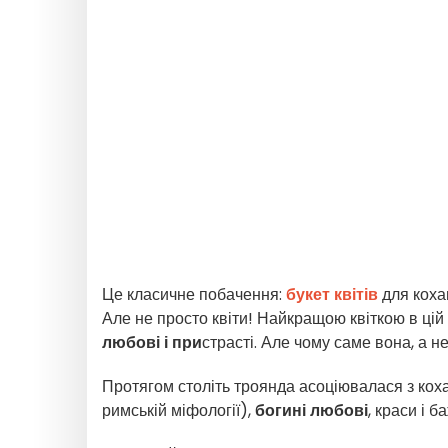
Це класичне побачення:
букет квітів
для коха
Але не просто квіти! Найкращою квіткою в цій 
любові і при
страсті. Але чому саме вона, а н
Протягом століть троянда асоціювалася з кох
римській міфології),
богині любові
, краси і 