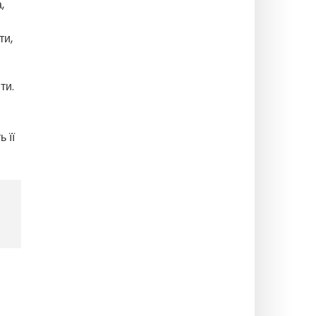
,
ти,
ти.
 її