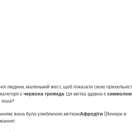
ної людини, маленький жест, щоб показати свою прихильніст
категорії є
червона троянда
. Ця квітка здавна є
символом
е інша?
анням: вона була улюбленою квіткою
Афродіти
(Венери в
бажання!