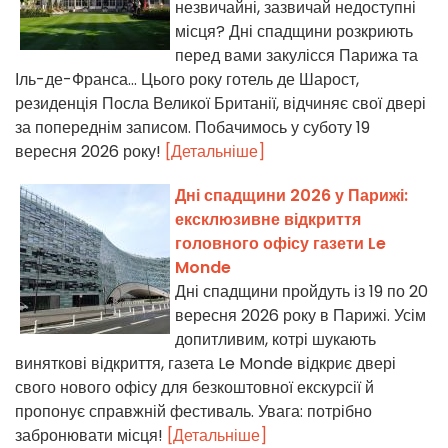
незвичайні, зазвичай недоступні
місця? Дні спадщини розкриють
перед вами закулісся Парижа та
Іль-де-Франса... Цього року готель де Шарост,
резиденція Посла Великої Британії, відчиняє свої двері
за попереднім записом. Побачимось у суботу 19
вересня 2026 року!
[Детальніше]
Дні спадщини 2026 у Парижі:
ексклюзивне відкриття
головного офісу газети Le
Monde
Дні спадщини пройдуть із 19 по 20
вересня 2026 року в Парижі. Усім
допитливим, котрі шукають
виняткові відкриття, газета Le Monde відкриє двері
свого нового офісу для безкоштовної екскурсії й
пропонує справжній фестиваль. Увага: потрібно
забронювати місця!
[Детальніше]