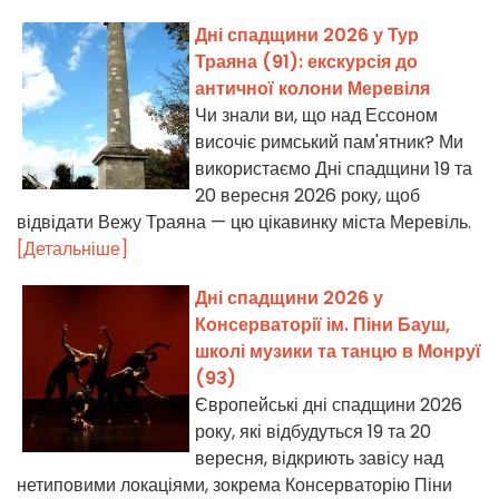
Дні спадщини 2026 у Тур
Траяна (91): екскурсія до
античної колони Меревіля
Чи знали ви, що над Ессоном
височіє римський пам'ятник? Ми
використаємо Дні спадщини 19 та
20 вересня 2026 року, щоб
відвідати Вежу Траяна — цю цікавинку міста Меревіль.
[Детальніше]
Дні спадщини 2026 у
Консерваторії ім. Піни Бауш,
школі музики та танцю в Монруї
(93)
Європейські дні спадщини 2026
року, які відбудуться 19 та 20
вересня, відкриють завісу над
нетиповими локаціями, зокрема Консерваторію Піни