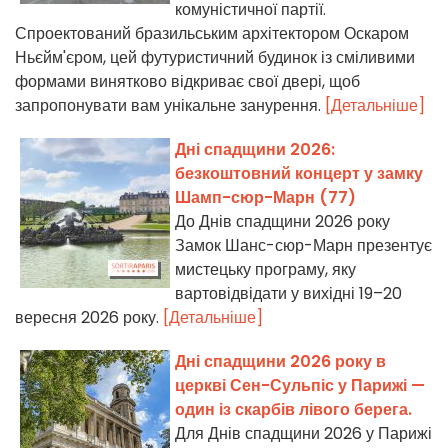
комуністичної партії.
Спроектований бразильським архітектором Оскаром
Ньєйм'єром, цей футуристичний будинок із сміливими
формами винятково відкриває свої двері, щоб
запропонувати вам унікальне занурення.
[Детальніше]
Дні спадщини 2026:
безкоштовний концерт у замку
Шамп-сюр-Марн (77)
До Днів спадщини 2026 року
Замок Шанс-сюр-Марн презентує
мистецьку програму, яку
вартовідвідати у вихідні 19–20
вересня 2026 року.
[Детальніше]
Дні спадщини 2026 року в
церкві Сен-Сульпіс у Парижі —
один із скарбів лівого берега.
Для Днів спадщини 2026 у Парижі