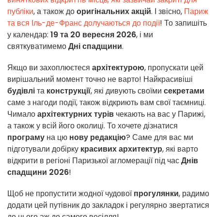
публіки
, а також до
оригінальних акцій
. І звісно,
Париж
та вся Іль-де-Франс долучаються до події
! То запишіть
у календар:
19 та 20 вересня 2026
, і ми
святкуватимемо
Дні спадщини
.
Якщо ви захоплюєтеся
архітектурою
, пропускати цей
вирішальний момент точно не варто! Найкрасивіші
будівлі
та
конструкції
, які дивують своїми
секретами
саме з нагоди події, також відкриють вам свої таємниці.
Чимало
архітектурних турів
чекають на вас у Парижі,
а також у всій його околиці. То хочете дізнатися
програму
на цю
нову редакцію
? Саме для вас ми
підготували добірку
красивих архитектур
, які варто
відкрити в регіоні Паризької агломерації під час
Днів
спадщини 2026
!
Щоб не пропустити жодної чудової
прогулянки
, радимо
додати цей путівник до закладок і регулярно звертатися
до нього аж до самого весілля!