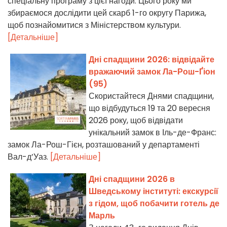
спеціальну програму з цієї нагоди. Цього року ми
збираємося дослідити цей скарб 1-го округу Парижа,
щоб познайомитися з Міністерством культури.
[Детальніше]
Дні спадщини 2026: відвідайте
вражаючий замок Ла-Рош-Ґіон
(95)
Скористайтеся Днями спадщини,
що відбудуться 19 та 20 вересня
2026 року, щоб відвідати
унікальний замок в Іль-де-Франс:
замок Ла-Рош-Гієн, розташований у департаменті
Вал-д’Уаз.
[Детальніше]
Дні спадщини 2026 в
Шведському інституті: екскурсії
з гідом, щоб побачити готель де
Марль