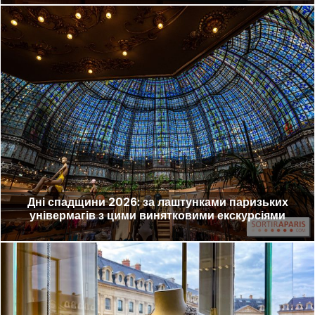
Дні спадщини 2026: за лаштунками паризьких
універмагів з цими винятковими екскурсіями