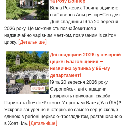
та Розу Боннер
Вілла Рожевих Троянд відчиняє
свої двері в Аньєр-сюр-Сен для
Днів спадщини 19 та 20 вересня
2026 року. Це можливість познайомитися з
надзвичайно чарівним маєтком, пов’язаним із світом
цирку.
[Детальніше]
Дні спадщини 2026: у печерній
церкві Благовіщення —
незвична зупинка у 95-му
департаменті
19 та 20 вересня 2026 року
Європейські дні спадщини
розкриють приховані скарби
Парижа та Île-de-France. У програмі Вал-д'Уаз (95)?
Яскраве занурення в історію, до самого серця скелі, з
єдиною в регіоні церквою-троглодитом, розташованою
в Хоат-Іль.
[Детальніше]