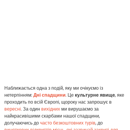
Наближається одна з подій, яку ми очікуємо із
нетерпінням:
Дні спадщини
. Це
культурне явище
, яке
проходить по всій Європі, щороку нас запрошує в
вересні
. За один
вихідних
ми вирушаємо за
найкрасивішими скарбами нашої спадщини,
долучаючись до
часто безкоштовних турів
, до
виняткових відкриттів місць, які зазвичай закриті для