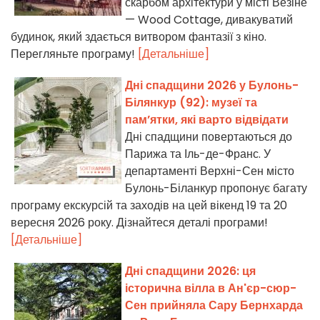
скарбом архітектури у місті Везіне
— Wood Cottage, дивакуватий
будинок, який здається витвором фантазії з кіно.
Перегляньте програму!
[Детальніше]
Дні спадщини 2026 у Булонь-
Білянкур (92): музеї та
пам’ятки, які варто відвідати
Дні спадщини повертаються до
Парижа та Іль-де-Франс. У
департаменті Верхні-Сен місто
Булонь-Біланкур пропонує багату
програму екскурсій та заходів на цей вікенд 19 та 20
вересня 2026 року. Дізнайтеся деталі програми!
[Детальніше]
Дні спадщини 2026: ця
історична вілла в Ан'єр-сюр-
Сен прийняла Сару Бернхарда