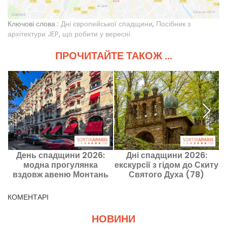
Ключові слова :
Дні європейської спадщини
,
Посібник з
архітектури JEP
,
що робити у вересні
ПРОЧИТАЙТЕ ТАКОЖ ...
День спадщини 2026:
Дні спадщини 2026:
модна прогулянка
екскурсії з гідом до Скиту
М
вздовж авеню Монтань
Святого Духа (78)
КОМЕНТАРІ
НОВИНИ