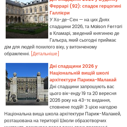
Феррарі (92): спадок герцогині
Галлієри
У Хо-де-Сен — на цих Днях
спадщини 2026, та Maison Ferrari
в Кламарі, зведений княгинею де
Гальєра, який сьогодні приймає
дім для людей похилого віку, у витонченому
обрамленні.
[Детальніше]
Дні спадщини 2026 у
Національній вищій школі
архітектури Парижа-Малакай
Дні спадщини запрошують вас
цього вік-енду 19 та 20 вересня
2026 року на 43-тє видання,
сповнене подій! З цією нагодою
Національна вища школа архітектури Париж-Малакей,
розташована на території Школи образотворчих