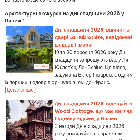
Архітектурні екскурсії на Дні спадщини 2026 у
Парижі:
Дні спадщини 2026: відчиніть
двері La Hublotière, невідомий
шедевр Ґімара
19 та 20 вересня 2026 року Дні
спадщини запрошують вас у Ля
Юблот'єр, Ле-Везіне. Ця вілла,
задумана Ектор Гімаром, є одним
із перших шедеврів ар-нуво в Іль-де-Франс.
[Детальніше]
Дні спадщини 2026: відвідайте
Wood Cottage, що має вигляд
будинку відьми, у Везіне
З нагоди Днів спадщини 2026
року помилуйтеся справжнім