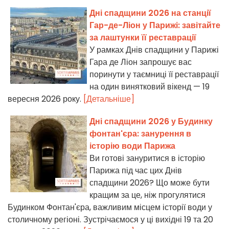
Дні спадщини 2026 на станції
Гар-де-Ліон у Парижі: завітайте
за лаштунки її реставрації
У рамках Днів спадщини у Парижі
Гара де Ліон запрошує вас
поринути у таємниці її реставрації
на один винятковий вікенд — 19
вересня 2026 року.
[Детальніше]
Дні спадщини 2026 у Будинку
фонтан'єра: занурення в
історію води Парижа
Ви готові зануритися в історію
Парижа під час цих Днів
спадщини 2026? Що може бути
кращим за це, ніж прогулятися
Будинком Фонтан'єра, важливим місцем історії води у
столичному регіоні. Зустрічаємося у ці вихідні 19 та 20