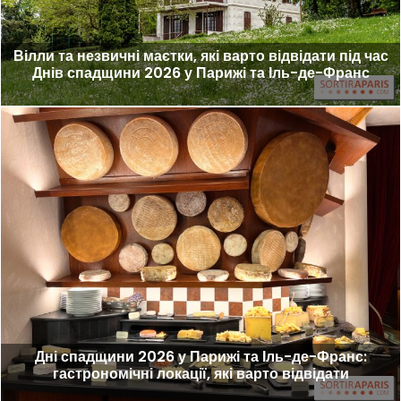
Вілли та незвичні маєтки, які варто відвідати під час
Днів спадщини 2026 у Парижі та Іль-де-Франс
Дні спадщини 2026 у Парижі та Іль-де-Франс:
гастрономічні локації, які варто відвідати