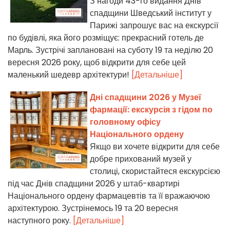
З нагоди 43-го видання Днів
спадщини Шведський інститут у
Парижі запрошує вас на екскурсії
по будівлі, яка його розміщує: прекрасний готель де
Марль. Зустрічі заплановані на суботу 19 та неділю 20
вересня 2026 року, щоб відкрити для себе цей
маленький шедевр архітектури!
[Детальніше]
Дні спадщини 2026 у Музеї
фармації: екскурсія з гідом по
головному офісу
Національного ордену
Якщо ви хочете відкрити для себе
добре прихований музей у
столиці, скористайтеся екскурсією
під час Днів спадщини 2026 у штаб-квартирі
Національного ордену фармацевтів та її вражаючою
архітектурою. Зустрінемось 19 та 20 вересня
наступного року.
[Детальніше]