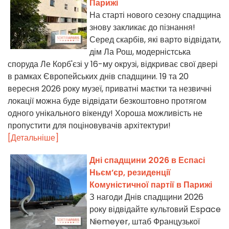
Парижі
На старті нового сезону спадщина
знову закликає до пізнання!
Серед скарбів, які варто відвідати,
дім Ла Рош, модерністська
споруда Ле Корб'єзі у 16-му окрузі, відкриває свої двері
в рамках Європейських днів спадщини. 19 та 20
вересня 2026 року музеї, приватні маєтки та незвичні
локації можна буде відвідати безкоштовно протягом
одного унікального вікенду! Хороша можливість не
пропустити для поціновувачів архітектури!
[Детальніше]
Дні спадщини 2026 в Еспасі
Ньєм’єр, резиденції
Комуністичної партії в Парижі
З нагоди Днів спадщини 2026
року відвідайте культовий Еspace
Niemeyer, штаб Французької