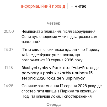
Інформаційний провід
+ Читає
Четвер
20:50
Чемпіонат з плавання: після забруднення
Сени вуглеводнями — чи під загрозою самі
змагання?
18:07
П'ята хвиля спеки може вдарити по Парижу
та Іль-де-Франс уже з тижня, що
розпочнеться 10 серпня 2026 року.
17:18
Błoshyni rynky v Parizhi ta Ilʹ-de-Frans: де
porynaty u poshuk skarbiv u subotu 15
serpnia 2026 roku, denʹ Uspinnya?
14:26
Сонячне затемнення 12 серпня 2026 року: де
спостерігати явище з Парижа та околиць?
Події та ключові локації спостереження
Середа