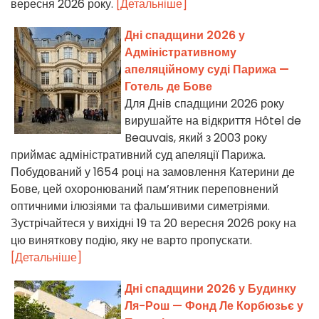
вересня 2026 року.
[Детальніше]
Дні спадщини 2026 у
Адміністративному
апеляційному суді Парижа —
Готель де Бове
Для Днів спадщини 2026 року
вирушайте на відкриття Hôtel de
Beauvais, який з 2003 року
приймає адміністративний суд апеляції Парижа.
Побудований у 1654 році на замовлення Катерини де
Бове, цей охоронюваний пам’ятник переповнений
оптичними ілюзіями та фальшивими симетріями.
Зустрічайтеся у вихідні 19 та 20 вересня 2026 року на
цю виняткову подію, яку не варто пропускати.
[Детальніше]
Дні спадщини 2026 у Будинку
Ля-Рош — Фонд Ле Корбюзьє у