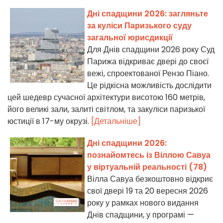
Дні спадщини 2026: загляньте
за куліси Паризького суду
загальної юрисдикції
Для Днів спадщини 2026 року Суд
Парижа відкриває двері до своєї
вежі, спроектованої Рензо Піано.
Це рідкісна можливість дослідити
цей шедевр сучасної архітектури висотою 160 метрів,
його великі зали, залиті світлом, та закуліси паризької
юстиції в 17-му окрузі.
[Детальніше]
Дні спадщини 2026:
познайомтесь із Віллою Савуа
у віртуальній реальності (78)
Вілла Савуа безкоштовно відкриє
свої двері 19 та 20 вересня 2026
року у рамках нового видання
Днів спадщини, у програмі —