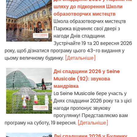
шляху до підкорення Школи
образотворчих мистецтв
Школа образотворчих мистецтв
Парижа відчиняє свої двері з
нагоди Днів спадщини.
Зустрічайте 19 та 20 вересня 2026
року, щоб дізнатися програму цього 43-го видання у
цьому величному будинку.
[Детальніше]
Дні спадщини 2026 у Seine
Musicale (92): звукова
мандрівка
La Seine Musicale бере участь у
Днях спадщини 2026 року та з цієї
нагоди пропонує звукову
прогулянку! Представляємо вам
програму на суботу, 19 вересня.
[Детальніше]
Дні спадщини 2026 у Будинку