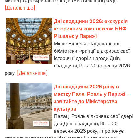
мистецтв, розкриває перед вами свою програму!
[Детальніше]
Дні спадщини 2026: екскурсія
історичним комплексом БНФ
Рішельє у Парижі
Місце Рішельє Національної
бібліотеки Франції відкриває свої
історичні двері з нагоди Днів
спадщини, 19 та 20 вересня 2026
року.
[Детальніше]
Дні спадщини 2026 року в
маєтку Пале-Рояль у Парижі —
завітайте до Міністерства
культури
Палац-Рояль відкриває свої двері
для Днів спадщини, 19 та 20
вересня 2026 року, і пропонує