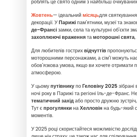
роблять це свято одним з найбільш очікуваних
Жовтень
— ідеальний
місяць
для святкуванн
декорації. У
Парижі
пам'ятники, музеї та зна
де-Франсі
замки, села та культурні об'єкти 
захоплюючі враження
та
моторошні свята
,
Для любителів гострих
відчуттів
пропонуютьс
моторошними персонажами, а сім'ї можуть н
обов'язкова умова, якщо ви хочете отримати п
атмосферою.
У цьому
путівнику
по
Геловіну 2025
зібрані 
ночі року в Парижі та регіоні Іль-де-Франс. Н
тематичний захід
або просто дружню зустріч,
Тут є
прогулянки
на
Хелловін
на будь-який с
моментів.
У 2025 році скористайтеся можливістю дослідит
лише ніч страху, це також час для спілкування,