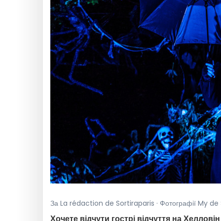
За La rédaction de Sortiraparis · Фотографії My de
Хочете відчути гострі відчуття на Хелловін