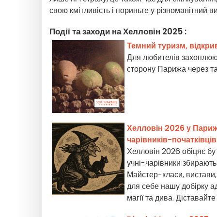
свою кмітливість і пориньте у різноманітний в
Події та заходи на Хелловін 2025 :
Темний туризм, відкри
Для любителів захоплююч
сторону Парижа через та
Хелловін 2026 у Парижі
чарівників-початківців
Хелловін 2026 обіцяє бут
учні-чарівники збирають
Майстер-класи, вистави, 
для себе нашу добірку ад
магії та дива. Діставайт