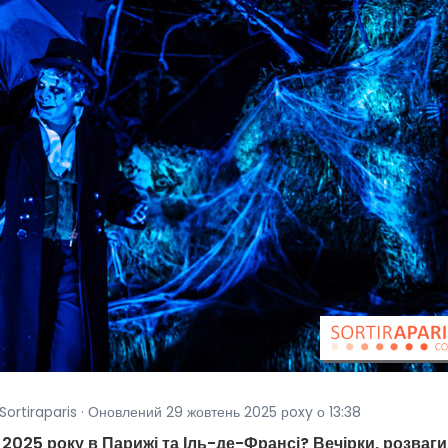
 Sortiraparis · Оновлений 29 жовтень 2025 рoxy о 13:38
 2025 року в Парижі та Іль-де-Франсі? Вечірки, розваги