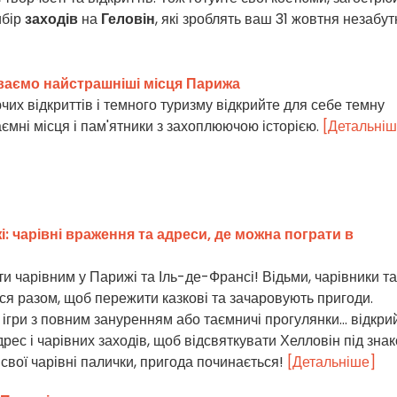
ибір
заходів
на
Геловін
, які зроблять ваш 31 жовтня незабут
ваємо найстрашніші місця Парижа
их відкриттів і темного туризму відкрийте для себе темну
ємні місця і пам'ятники з захоплюючою історією.
[Детальніш
: чарівні враження та адреси, де можна пограти в
и чарівним у Парижі та Іль-де-Франсі! Відьми, чарівники та
ся разом, щоб пережити казкові та зачаровують пригоди.
ігри з повним зануренням або таємничі прогулянки... відкри
рес і чарівних заходів, щоб відсвяткувати Хелловін під зна
е свої чарівні палички, пригода починається!
[Детальніше]