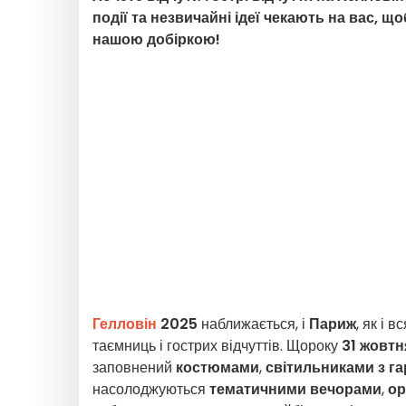
події та незвичайні ідеї чекають на вас, 
нашою добіркою!
Гелловін
2025
наближається, і
Париж
, як і вс
таємниць і гострих відчуттів. Щороку
31 жовтн
заповнений
костюмами
,
світильниками з га
насолоджуються
тематичними вечорами
,
ор