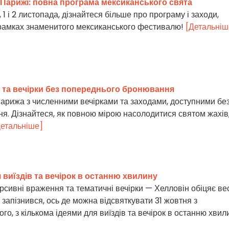
 Парижі: повна програма мексиканського свята
1 і 2 листопада, дізнайтеся більше про програму і заходи,
 рамках знаменитого мексиканського фестивалю!
[Детальніш
 та вечірки без попереднього бронювання
арижа з численними вечірками та заходами, доступними бе
. Дізнайтеся, як повною мірою насолодитися святом жахів,
Детальніше]
я виїздів та вечірок в останню хвилину
ерсивні враження та тематичні вечірки — Хелловін обіцяє ве
о запізнився, ось де можна відсвяткувати 31 жовтня з
о, з кількома ідеями для виїздів та вечірок в останню хвил