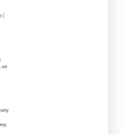
е]
з
 не
селу
ину.