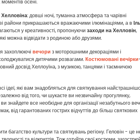
 моментів осені.
я
Хелловіна
: довші ночі, туманна атмосфера та чарівні
кові райони прикрашаються вражаючими ілюмінаціями, а в
Іл
змагаються у креативності, пропонуючи
заходи на Хелловін
,
 які можна відвідати з родиною або друзями.
я захоплюючі
вечори
з моторошними декораціями і
асолоджуватися дитячими розвагами.
Костюмовані вечірки
овний досвід Хеллоуїна, з музикою, танцями і таємничою
всі ідеї, які вам знадобляться для святкування найстрашнішо
езалежно від того, чи шукаєте ви незвичайну прогулянку,
 ви знайдете все необхідне для організації незабутнього веч
мак, від гарантованих гострих відчуттів до більш святкових
и багатство культури та святкувань регіону. Геловін - це н
 творчості та відкриттів. Тож готуйте свої костюми, загострю