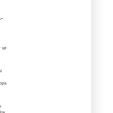
ь-
- це
ї
ора.
е
йте