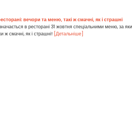
сторані: вечори та меню, такі ж смачні, як і страшні
значається в ресторані 31 жовтня спеціальними меню, за як
и ж смачні, як і страшні!
[Детальніше]