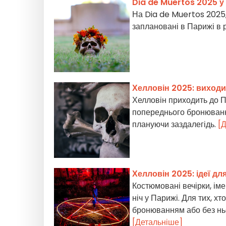
Dia de Muertos 2025 у
На Dia de Muertos 2025, 
заплановані в Парижі в
Хелловін 2025: виходи
Хелловін приходить до П
попереднього бронювання
плануючи заздалегідь.
[
Хелловін 2025: ідеї дл
Костюмовані вечірки, ім
ніч у Парижі. Для тих, хт
бронюванням або без ньог
[Детальніше]