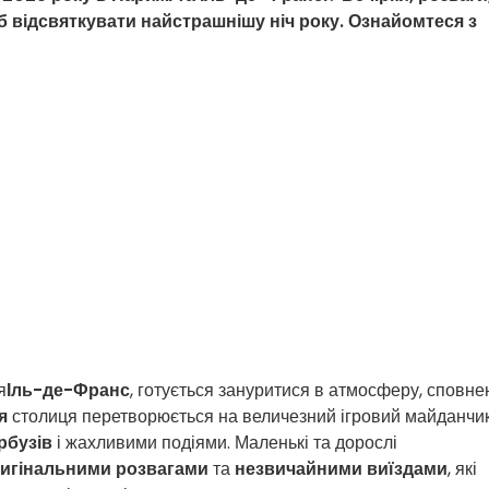
щоб відсвяткувати найстрашнішу ніч року. Ознайомтеся з
я
Іль-де-Франс
, готується зануритися в атмосферу, сповне
я
столиця перетворюється на величезний ігровий майданчик
рбузів
і жахливими подіями. Маленькі та дорослі
игінальними розвагами
та
незвичайними виїздами
, які