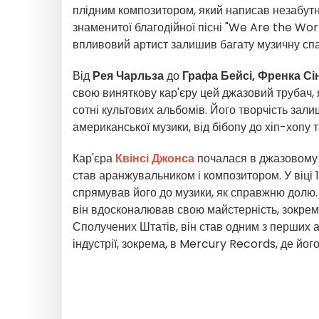
плідним композитором, який написав незабутні
знаменитої благодійної пісні "We Are the Worl
впливовий артист залишив багату музичну спад
Від
Рея Чарльза
до
Графа Бейсі,
Френка Сі
свою виняткову кар'єру цей джазовий трубач,
сотні культових альбомів. Його творчість залиш
американської музики, від бібопу до хіп-хопу 
Кар'єра
Квінсі Джонса
почалася в джазовому св
став аранжувальником і композитором. У віці 1
спрямував його до музики, як справжню долю. 
він вдосконалював свою майстерність, зокрем
Сполучених Штатів, він став одним з перших 
індустрії, зокрема, в Mercury Records, де йо