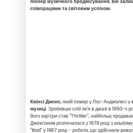
піонер музичного продюсування, він зали
співпрацями та світовим успіхом.
Квінсі Джонс
, який помер у Лос-Анджелесі у
музиці
. Зробивши собі ім'я в джазі в 1950-х р
його кар'єри став "Thriller", найбільш продав
Джексоном розпочалася у 1979 році з альбому "O
"Bad" у 1987 році - роботи, що здійснили рев