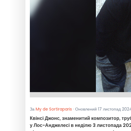
За
My de Sortiraparis
· Оновлений 17 листопад 2024 
Квінсі Джонс, знаменитий композитор, тру
у Лос-Анджелесі в неділю 3 листопада 2024