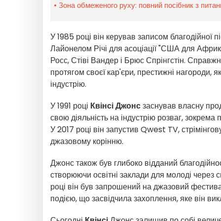
Зона обмеженого руху: повний посібник з питан
У 1985 році він керував записом благодійної п
Лайонелом Річі для асоціації "США для Африки"
Росс, Стіві Вандер і Брюс Спрінгстін. Справж
протягом своєї кар'єри, престижні нагороди, я
індустрію.
У 1991 році
Квінсі Джонс
заснував власну про
свою діяльність на індустрію розваг, зокрем
У 2017 році він запустив Qwest TV, стрімінг
джазовому корінню.
Джонс також був глибоко відданий благодійнос
створюючи освітні заклади для молоді через с
році він був запрошений на джазовий фестива
подією, що засвідчила захоплення, яке він викл
Сьогодні
Квінсі
Джонс залишив по собі величе