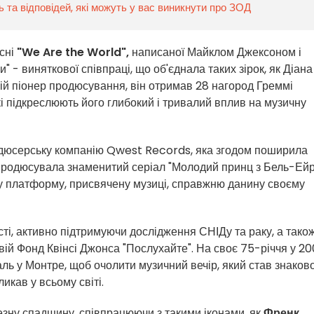
ь та відповідей, які можуть у вас виникнути про ЗОД
існі
"We Are the World",
написаної Майклом Джексоном і
 - виняткової співпраці, що об'єднала таких зірок, як Діана
ній піонер продюсування, він отримав 28 нагород Греммі
кі підкреслюють його глибокий і тривалий вплив на музичну
дюсерську компанію Qwest Records, яка згодом поширила
а продюсувала знаменитий серіал "Молодий принц з Бель-Ейр
ову платформу, присвячену музиці, справжню данину своєму
ті, активно підтримуючи дослідження СНІДу та раку, а тако
вій Фонд Квінсі Джонса "Послухайте". На своє 75-річчя у 2
ль у Монтре, щоб очолити музичний вечір, який став знаков
икав у всьому світі.
зну спадщину, співпрацюючи з такими іконами, як
Френк