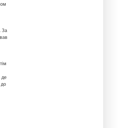
сом
. За
ував
тім
 де
 до