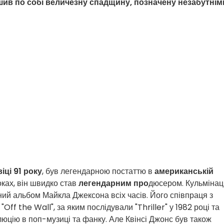
шив по собі величезну спадщину, позначену незабутнім
віці 91 року
, був легендарною постаттю в
американській
оках, він швидко став
легендарним про
дюсером. Кульмінац
аний альбом Майкла Джексона всіх часів. Його співпраця з
ff the Wall", за яким послідували "Thriller" у 1982 році та
олюцію в поп-музиці та фанку. Але Квінсі Джонс був також