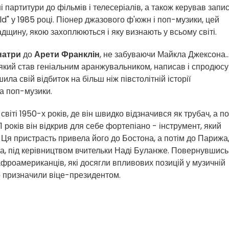
 партитури до фільмів і телесеріалів, а також керував запи
d" у 1985 році. Піонер джазового ф'южн і поп-музики, цей
щину, якою захоплюються і яку визнають у всьому світі.
натри
до
Арети Франклін
, не забуваючи Майкла Джексона..
 який став геніальним аранжувальником, написав і спродюс
ила свій відбиток на більш ніж півстолітній історії
та поп-музики.
іті 1950-х років, де він швидко відзначився як трубач, а по
1 років він відкрив для себе фортепіано - інструмент, який
Ця пристрасть привела його до Бостона, а потім до Парижа,
а, під керівництвом вчительки Наді Буланже. Повернувшись
афроамериканців, які досягли впливових позицій у музичній
го призначили віце-президентом.