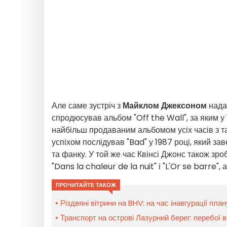
Але саме зустріч з
Майклом Джексоном
надал
спродюсував альбом "Off the Wall", за яким у
найбільш продаваним альбомом усіх часів з таки
успіхом послідував "Bad" у 1987 році, який 
та фанку. У той же час Квінсі Джонс також зроб
"Dans la chaleur de la nuit" і "L'Or se barre"
ПРОЧИТАЙТЕ ТАКОЖ
Різдвяні вітрини на BHV: на час інавгурації пл
Транспорт на острові Лазурний берег: перебої 