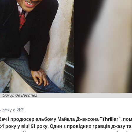
Gorup de Besanez
рoxy о 21:21
бач і продюсер альбому Майкла Джексона "Thriller", по
 року у віці 91 року. Один з провідних гравців джазу та