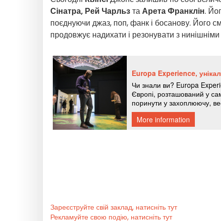
Сінатра, Рей Чарльз
та
Арета Франклін
. Йо
поєднуючи джаз, поп, фанк і босанову. Його с
продовжує надихати і резонувати з нинішніми 
Зареєструйте свій заклад, натисніть тут
Рекламуйте свою подію, натисніть тут