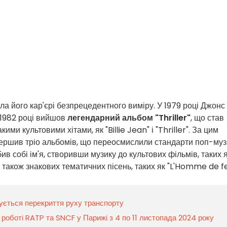
а його кар'єрі безпрецедентного виміру. У 1979 році Джонс
 1982 році вийшов
легендарний альбом "Thriller"
, що став
ми культовими хітами, як "Billie Jean" і "Thriller". За цим
завершив тріо альбомів, що переосмислили стандарти поп-му
ив собі ім'я, створивши музику до культових фільмів, таких 
, а також знакових тематичних пісень, таких як "L'Homme de fe
анується перекриття руху транспорту
в роботі RATP та SNCF у Парижі з 4 по 11 листопада 2024 року