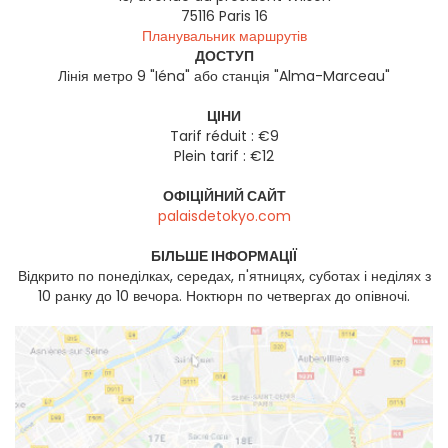
75116
Paris 16
Планувальник маршрутів
ДОСТУП
Лінія метро 9 "Iéna" або станція "Alma-Marceau"
ЦІНИ
Tarif réduit : €9
Plein tarif : €12
ОФІЦІЙНИЙ САЙТ
palaisdetokyo.com
БІЛЬШЕ ІНФОРМАЦІЇ
Відкрито по понеділках, середах, п'ятницях, суботах і неділях з
10 ранку до 10 вечора. Ноктюрн по четвергах до опівночі.