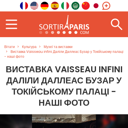
Вітати
Культура
Музеї та виставки
Виставка Vaisseau infini Даліли Даллеас Бузар у Токійському палаці
- наші фото
ВИСТАВКА VAISSEAU INFINI
ДАЛІЛИ ДАЛЛЕАС БУЗАР У
ТОКІЙСЬКОМУ ПАЛАЦІ -
НАШІ ФОТО