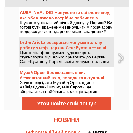
AURA INVALIDES - звукове та світлове шоу,
яке обов'язково потрібно побачити в
Шукаєте унікальний нічний досвід у Парижі? Ви
Парижі
готові бути враженими і вирушити у позачасову
подорож до легендарного місця спадщини?
Приходьте та відкрийте для себе AURA
INVALIDES - звукове та світлове шоу в
Lydie Arickx розкриває монументальну
легендарному Домі Інвалідів з настанням ночі.
роботу у нефі церкви Сен-Еусташ — наші
Це феєричне дійство в самому серці Дому, яке
Цього літа французька художниця та
фото
сподобається як молодим, так і старим.
скульпторка Ліді Аріккс привозить до церкви
Сен-Еусташ у Парижі своїм монументальним
твором «Le Souffle». Запрошуємо з 10 липня по
29 вересня 2026 року, щоб полюбуватися
Музей Орсе: бронювання, ціни,
інсталяцією, що висить на 7 метрах над
безкоштовний вхід, поради та актуальні
центральним прольотом нефи храму.
Хочете відвідати Музей д'Орсе, один з
виставки
найвідвідуваніших музеїв Європи, де
зберігається найбільша колекція картин
імпресіоністів у світі? У нас є всі необхідні
поради та підказки, роботи, які варто відкрити
Уточнюйте свій пошук
для себе, виставки, які проходять зараз, а
також ціни та безкоштовний вхід, який ви
можете отримати для найкращих відкриттів у
найкращих умовах.
НОВИНИ
Інформаційний провід
+ Читає