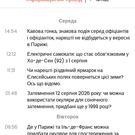
Середа
14:54
Кавова гонка, знакова подія серед офіціантів
і офіціанток, нарешті не відбудеться у вересні
в Парижі.
12:12
Електричні самокати: що стає обов’язковим у
Хо-де-Сен (92) з 1 серпня
11:31
Чи нарешті різдвяний ярмарок на
Єлисейських полях повернеться цієї зими?
Ось що відомо.
01:48
Затемнення 12 серпня 2026 року: чи можна
використати окуляри для сонячного
затемнення, придбані ще у 1999 році?
Вівторок
09:56
Де у Парижі та Іль-де-Франс можна
придбати окуляри для спостереження за