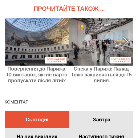
ПРОЧИТАЙТЕ ТАКОЖ ...
Повернення до Парижа:
Спека у Парижі: Палац
10 виставок, які не варто
Токіо закривається до 15
пропускати після літніх
липня
м
канікул
КОМЕНТАРІ
Сьогодні
Завтра
На цих вихідних
Наступного тижня