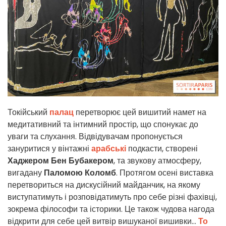
Токійський
палац
перетворює цей вишитий намет на
медитативний та інтимний простір, що спонукає до
уваги та слухання. Відвідувачам пропонується
зануритися у вінтажні
арабські
подкасти, створені
Хаджером Бен Бубакером
, та звукову атмосферу,
вигадану
Паломою Коломб
. Протягом осені виставка
перетвориться на дискусійний майданчик, на якому
виступатимуть і розповідатимуть про себе різні фахівці,
зокрема філософи та історики. Це також чудова нагода
відкрити для себе цей витвір вишуканої вишивки...
То