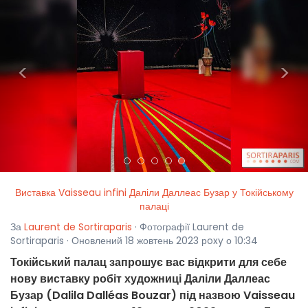
<
>
Виставка Vaisseau infini Даліли Даллеас Бузар у Токійському
палаці
За
Laurent de Sortiraparis
· Фотографії Laurent de
Sortiraparis · Оновлений 18 жовтень 2023 рoxy о 10:34
Токійський палац запрошує вас відкрити для себе
нову виставку робіт художниці Даліли Даллеас
Бузар (Dalila Dalléas Bouzar) під назвою Vaisseau