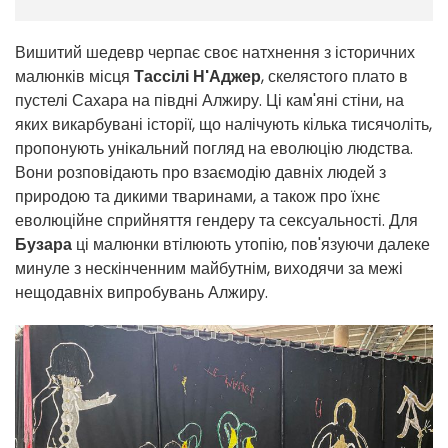
Вишитий шедевр черпає своє натхнення з історичних
малюнків місця
Тассілі Н'Аджер
, скелястого плато в
пустелі Сахара на півдні Алжиру. Ці кам'яні стіни, на
яких викарбувані історії, що налічують кілька тисячоліть,
пропонують унікальний погляд на еволюцію людства.
Вони розповідають про взаємодію давніх людей з
природою та дикими тваринами, а також про їхнє
еволюційне сприйняття гендеру та сексуальності. Для
Бузара
ці малюнки втілюють утопію, пов'язуючи далеке
минуле з нескінченним майбутнім, виходячи за межі
нещодавніх випробувань Алжиру.