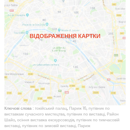
ВІДОБРАЖЕННЯ КАРТКИ
Ключові слова :
токійський палац
,
Париж 16
,
путівник по
виставкам сучасного мистецтва
,
путівник по виставці
,
Район
Шайо
,
осіння виставка екскурсоводів
,
путівник по тимчасовій
виставці
,
путівник по зимовій виставці
,
Париж