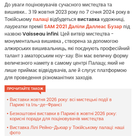
До уваги поціновувачів сучасного мистецтва та
вишивки... З 19 жовтня 2023 року по 7 січня 2024 року в
Токійському
палаці
відбудеться
виставка
художниці,
лауреатки премії
SAM 2021
Даліли Даллеас Бузар
під
назвою
Vaisseau infini
. Цей витвір мистецтва -
монументальна вишивка
,
створена за допомогою
алжирських вишивальниць, які поєднують професійний
талант з аматорським ноу-хау. Він має величну форму
величезного намету в самому центрі Палацу, який не
лише приймає відвідувачів, але й слугує платформою
для проведення різноманітних заходів.
ПРОЧИТАЙТЕ ТАКОЖ
Виставки жовтня 2026 року: всі мистецькі події в
Парижі та Іль-де-Франсі
Безкоштовні виставки в Парижі в жовтні 2026 року:
корисні поради для поціновувачів мистецтва
Виставка Лілі Рейно-Дьюар у Токійському палаці: наші
фото