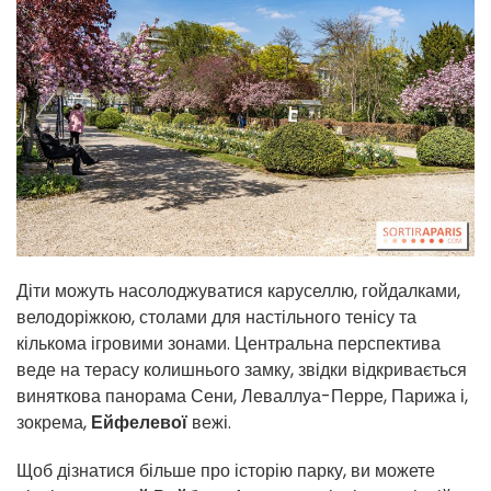
Діти можуть насолоджуватися каруселлю, гойдалками,
велодоріжкою, столами для настільного тенісу та
кількома ігровими зонами. Центральна перспектива
веде на терасу колишнього замку, звідки відкривається
виняткова панорама Сени, Леваллуа-Перре, Парижа і,
зокрема,
Ейфелевої
вежі.
Щоб дізнатися більше про історію парку, ви можете