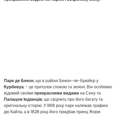
Парк де Бекон
, що в районі Бекон-ле-Брюйєр у
Курбевуа
, - це притулок спокою та зелені. Він особливо
відомий своїми
прекрасними видами
на Сену та
Палацом Індіанців
, що свідчить про його багату та
оригінальну історію. У 1818 році парк належав графині
дю Кайла, а в 1828 році його придбав принц Жорж