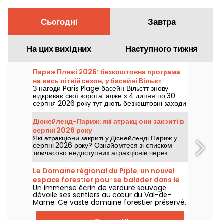
Сьогодні
Завтра
На цих вихідних
Наступного тижня
Париж Пляжі 2026: безкоштовна програма
на весь літній сезон, у басейні Вільєт
З нагоди Paris Plage басейн Вільєтт знову
відкриває свої ворота: адже з 4 липня по 30
серпня 2026 року тут діють безкоштовні заходи
для малих і великих, але головне — це чудове
місце для купання.
Діснейленд-Париж: які атракціони закриті в
серпні 2026 року
Які атракціони закриті у Діснейленді Париж у
серпні 2026 року? Ознайомтеся зі списком
тимчасово недоступних атракціонів через
техобслуговування або реконструкцію, аби
спланувати ваш візит до парків Діснея.
Le Domaine régional du Piple, un nouvel
espace forestier pour se balader dans le
Un immense écrin de verdure sauvage
Val-de-Marne
dévoile ses sentiers au cœur du Val-de-
Marne. Ce vaste domaine forestier préservé,
classé pour sa biodiversité exceptionnelle,
invite désormais les promeneurs et les