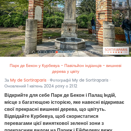
<
>
Парк де Бекон у Курбевуа - Павільйон індіанців - вишневі
дерева у цвіту
За
My de Sortiraparis
· Фотографії My de Sortiraparis ·
Оновлений 1 квітень 2024 рoxy о 21:12
Відкрийте для себе Парк де Бекон і Палац Індій,
місце з багатющою історією, яке навесні відкриває
свої прекрасні вишневі дерева, що цвітуть.
Відвідайте Курбевуа, щоб скористатися
перевагами цієї виняткової зеленої зони з
прекрасним видом на Париж і Ейфелеву вежу.