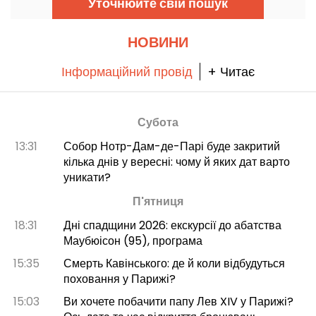
Уточнюйте свій пошук
amoureux de grands espaces à profiter
d'une bouffée d'oxygène, bien desservi en
transports en commun.
НОВИНИ
Інформаційний провід
+ Читає
Субота
13:31
Собор Нотр-Дам-де-Парі буде закритий
кілька днів у вересні: чому й яких дат варто
уникати?
П'ятниця
18:31
Дні спадщини 2026: екскурсії до абатства
Маубюісон (95), програма
15:35
Смерть Кавінського: де й коли відбудуться
поховання у Парижі?
15:03
Ви хочете побачити папу Лев XIV у Парижі?