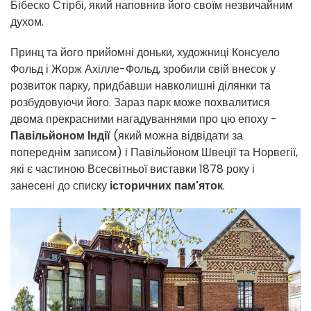
Бібеско Стірбі, який наповнив його своїм незвичайним
духом.
Принц та його прийомні доньки, художниці Консуело
Фольд і Жорж Ахілле-Фольд, зробили свій внесок у
розвиток парку, придбавши навколишні ділянки та
розбудовуючи його. Зараз парк може похвалитися
двома прекрасними нагадуваннями про цю епоху -
Павільйоном Індії
(який можна відвідати за
попереднім записом) і Павільйоном Швеції та Норвегії,
які є частиною Всесвітньої виставки 1878 року і
занесені до списку
історичних пам'яток
.