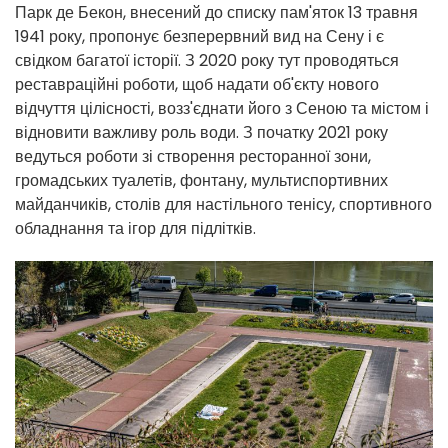
Парк де Бекон, внесений до списку пам'яток 13 травня
1941 року, пропонує безперервний вид на Сену і є
свідком багатої історії. З 2020 року тут проводяться
реставраційні роботи, щоб надати об'єкту нового
відчуття цілісності, возз'єднати його з Сеною та містом і
відновити важливу роль води. З початку 2021 року
ведуться роботи зі створення ресторанної зони,
громадських туалетів, фонтану, мультиспортивних
майданчиків, столів для настільного тенісу, спортивного
обладнання та ігор для підлітків.