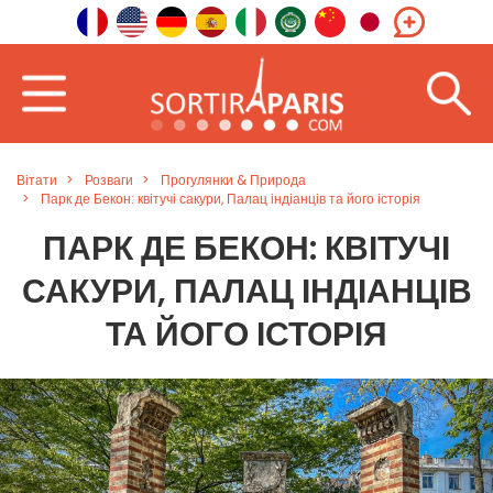
Вітати
Розваги
Прогулянки & Природа
Парк де Бекон: квітучі сакури, Палац індіанців та його історія
ПАРК ДЕ БЕКОН: КВІТУЧІ
САКУРИ, ПАЛАЦ ІНДІАНЦІВ
ТА ЙОГО ІСТОРІЯ