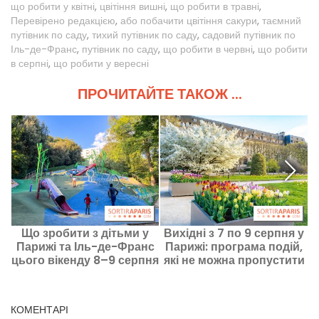
що робити у квітні
,
цвітіння вишні
,
що робити в травні
,
Перевірено редакцією
,
або побачити цвітіння сакури
,
таємний
путівник по саду
,
тихий путівник по саду
,
садовий путівник по
Іль-де-Франс
,
путівник по саду
,
що робити в червні
,
що робити
в серпні
,
що робити у вересні
ПРОЧИТАЙТЕ ТАКОЖ ...
Що зробити з дітьми у
Вихідні з 7 по 9 серпня у
Парижі та Іль-де-Франс
Парижі: програма подій,
Ф
цього вікенду 8–9 серпня
які не можна пропустити
2026 року?
КОМЕНТАРІ