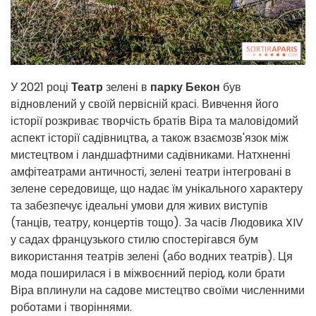
У 2021 році
Театр
зелені в
парку Бекон
був
відновлений у своїй первісній красі. Вивчення його
історії розкриває творчість братів Віра та маловідомий
аспект історії садівництва, а також взаємозв'язок між
мистецтвом і ландшафтними садівниками. Натхненні
амфітеатрами античності, зелені театри інтегровані в
зелене середовище, що надає їм унікального характеру
та забезпечує ідеальні умови для живих виступів
(танців, театру, концертів тощо). За часів Людовика XIV
у садах французького стилю спостерігався бум
використання театрів зелені (або водних театрів). Ця
мода поширилася і в міжвоєнний період, коли брати
Віра вплинули на садове мистецтво своїми численними
роботами і творіннями.