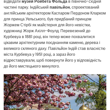
відвідати
музей Ройбета Фольда
в північно-східній
частині парку. Індійський
павільйон
, спроектований
англійським архітектором Каспаром Пердоном Кларком
для принца Уельського, був придбаний принцом
Жоржем Стірбі як майстерня для його невістки,
художниці Жорж Ахілл-Фоулд. Перевезений до
Курбевуа в 1881 році, він тепер може похвалитися
цікавим архітектурним поєднанням каменю, дерева і
великого скляного даху. Павільйон Індій став власністю
міста Курбевуа у 1951 році, а зараз його
відреставрували, щоб повернути його у відповідність
до його мистецького минулого.