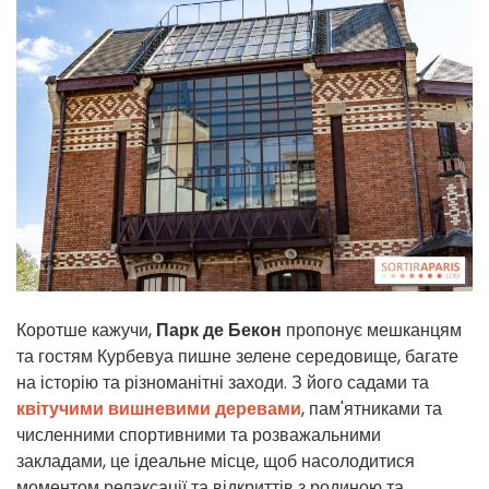
Коротше кажучи,
Парк де Бекон
пропонує мешканцям
та гостям Курбевуа пишне зелене середовище, багате
на історію та різноманітні заходи. З його садами та
квітучими вишневими деревами
, пам'ятниками та
численними спортивними та розважальними
закладами, це ідеальне місце, щоб насолодитися
моментом релаксації та відкриттів з родиною та