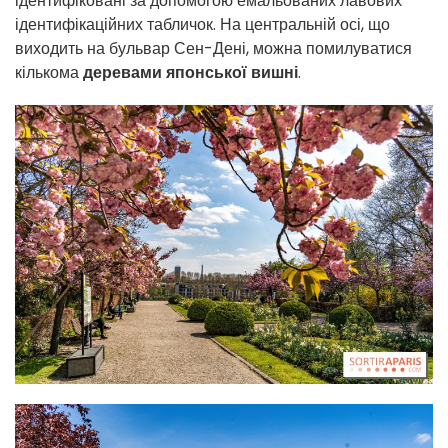
ідентифіковані за допомогою емальованих лавових
ідентифікаційних табличок. На центральній осі, що
виходить на бульвар Сен-Дені, можна помилуватися
кількома
деревами японської вишні
.