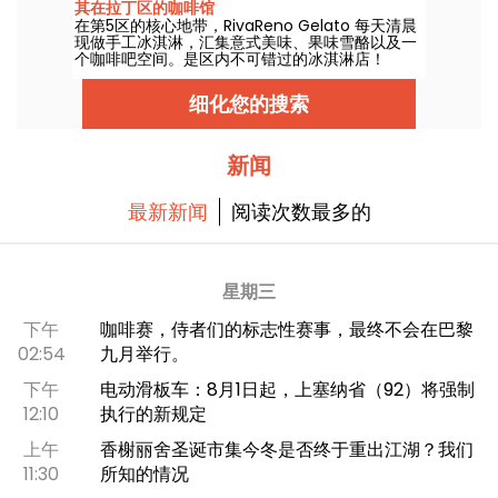
其在拉丁区的咖啡馆
在第5区的核心地带，RivaReno Gelato 每天清晨
现做手工冰淇淋，汇集意式美味、果味雪酪以及一
个咖啡吧空间。是区内不可错过的冰淇淋店！
细化您的搜索
新闻
最新新闻
阅读次数最多的
星期三
下午
咖啡赛，侍者们的标志性赛事，最终不会在巴黎
02:54
九月举行。
下午
电动滑板车：8月1日起，上塞纳省（92）将强制
12:10
执行的新规定
上午
香榭丽舍圣诞市集今冬是否终于重出江湖？我们
11:30
所知的情况