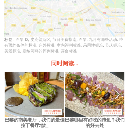
标签 :
巴黎 12
,
皮克普斯区
,
节日美食指南
,
巴黎
,
九月有哪些活动
,
带
有预约条件的标准
,
户外标准
,
室内评判标准
,
易用性标准
,
节庆标准
,
美景标准
,
塞纳河畔的评判标准
,
露台标准
同时阅读...
巴黎的南美餐厅，我们的最佳
巴黎哪里有好吃的腌鱼？我们
拉丁餐厅地址
的好去处