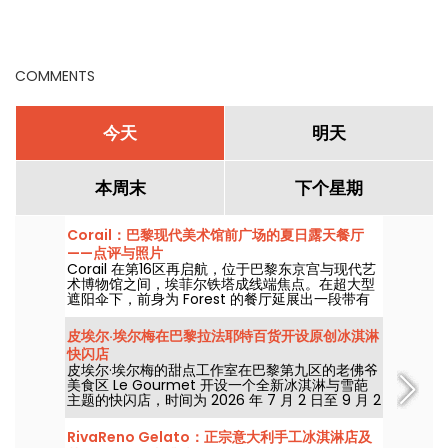
COMMENTS
今天
明天
本周末
下个星期
Corail：巴黎现代美术馆前广场的夏日露天餐厅
——点评与照片
Corail 在第16区再启航，位于巴黎东京宫与现代艺
术博物馆之间，埃菲尔铁塔成线端焦点。在超大型
遮阳伞下，前身为 Forest 的餐厅延展出一段带有
地中海风情的夏日休憩，介于陆地与海洋之间，清
新鸡尾酒、色彩斑斓的菜品，以及珊瑚色的日落。
皮埃尔·埃尔梅在巴黎拉法耶特百货开设原创冰淇淋
快闪店
皮埃尔·埃尔梅的甜点工作室在巴黎第九区的老佛爷
美食区 Le Gourmet 开设一个全新冰淇淋与雪葩
主题的快闪店，时间为 2026 年 7 月 2 日至 9 月 2
日。我们去试吃他的新款冰冻布里欧修、植物奶味
甜筒，以及香气浓郁、口感丰富的冰淇淋球。
RivaReno Gelato：正宗意大利手工冰淇淋店及