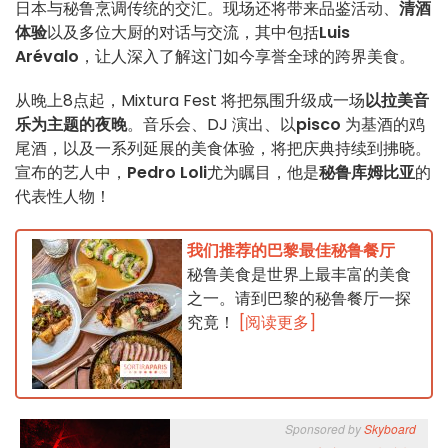
日本与秘鲁烹调传统的交汇。现场还将带来品鉴活动、
清酒
体验
以及多位大厨的对话与交流，其中包括
Luis
Arévalo
，让人深入了解这门如今享誉全球的跨界美食。
从晚上8点起，Mixtura Fest 将把氛围升级成一场
以拉美音
乐为主题的夜晚
。音乐会、DJ 演出、以
pisco
为基酒的鸡
尾酒，以及一系列延展的美食体验，将把庆典持续到拂晓。
宣布的艺人中，
Pedro Loli
尤为瞩目，他是
秘鲁库姆比亚
的
代表性人物！
我们推荐的巴黎最佳秘鲁餐厅
秘鲁美食是世界上最丰富的美食
之一。请到巴黎的秘鲁餐厅一探
究竟！
[阅读更多]