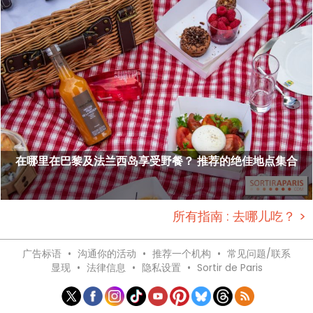
在哪里在巴黎及法兰西岛享受野餐？ 推荐的绝佳地点集合
所有指南 : 去哪儿吃？ >
广告标语
•
沟通你的活动
•
推荐一个机构
•
常见问题/联系
显现
•
法律信息
•
隐私设置
•
Sortir de Paris