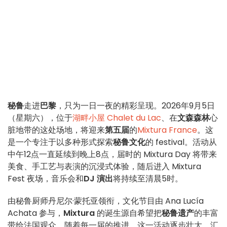
秘鲁
走进
巴黎
，只为一日一夜的精彩呈现。2026年9月5日
（星期六），位于
湖畔小屋 Chalet du Lac
、在
文森森林
心
脏地带的这处场地，将迎来
第五届
的
Mixtura France
。这
是一个专注于以多种形式探索
秘鲁文化
的 festival。活动从
中午12点一直延续到晚上8点，届时的 Mixtura Day 将带来
美食、手工艺与表演的沉浸式体验，随后进入 Mixtura
Fest 夜场，音乐会和
DJ 演出
将持续至清晨5时。
由秘鲁厨师丹尼尔·蒙托亚领衔，文化节目由 Ana Lucía
Achata 参与，
Mixtura
的诞生源自希望把
秘鲁遗产
的丰富
带给法国观众。随着每一届的推进，这一活动逐步壮大，汇