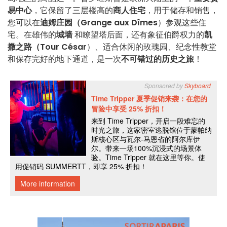
易中心
，它保留了三层楼高的
商人住宅
，用于储存和销售，
您可以在
迪姆庄园（Grange aux Dîmes
）参观这些住
宅。在雄伟的
城墙
和瞭望塔后面，还有象征伯爵权力的
凯
撒之路（Tour César
）、适合休闲的玫瑰园、纪念性教堂
和保存完好的地下通道，是一次
不可错过的历史之旅
！