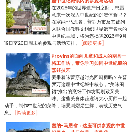
座中世纪城镇内的参观与活动
在2026年的世界遗产日之际，您愿
意来一次深入中世纪的沉浸体验吗？
在塞纳-马恩省，普罗万市及其被列
入联合国教科文组织世界遗产名录的
中世纪古城，将为您揭晓2026年9月
19日至20日周末的参观与活动安排。
[阅读更多]
Provins的面向儿童和成人的别具一
格工作坊，带你学习如同中世纪般的
烹饪技艺
要带着味蕾穿越时光回厨房吗？在普
罗万这座中世纪城中核心，“美味围
裙”推出的烹饪工作坊既别致又美
味。这些美食体验邀请大小厨师一起
动手，制作中世纪的菜肴，场景则熠熠生辉，满载历史气
息。
[阅读更多]
塞纳-马恩省：这座可供参观的中世