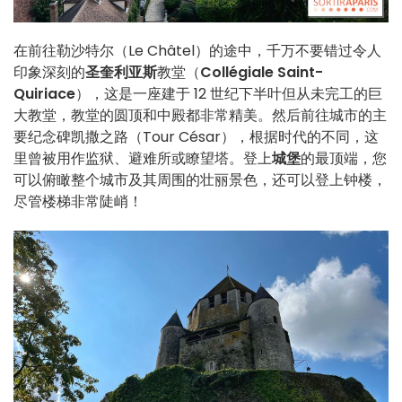
在前往勒沙特尔（Le Châtel）的途中，千万不要错过令人
印象深刻的
圣奎利亚斯
教堂（
Collégiale Saint-
Quiriace
），这是一座建于 12 世纪下半叶但从未完工的巨
大教堂，教堂的圆顶和中殿都非常精美。然后前往城市的主
要纪念碑凯撒之路（Tour César），根据时代的不同，这
里曾被用作监狱、避难所或瞭望塔。登上
城堡
的最顶端，您
可以俯瞰整个城市及其周围的壮丽景色，还可以登上钟楼，
尽管楼梯非常陡峭！