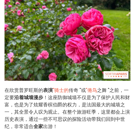
在欣赏普罗旺斯的
表演
"骑士的
传奇 "或
"倦鸟
之舞 "之前，一
定要
沿着城墙漫步
！这座防御城墙不仅是为了保护人民和财
富，也是为了炫耀香槟伯爵的权力，是法国最大的城墙之
一，其全景令人叹为观止。在整个旅游旺季，这里都会上演
历史表演，通过一些不可思议的探险活动带我们回到中世
纪，非常适合
全家
出游！