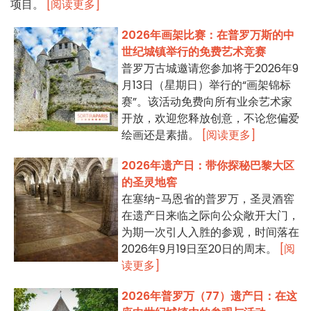
项目。
[阅读更多]
2026年画架比赛：在普罗万斯的中
世纪城镇举行的免费艺术竞赛
普罗万古城邀请您参加将于2026年9
月13日（星期日）举行的“画架锦标
赛”。该活动免费向所有业余艺术家
开放，欢迎您释放创意，不论您偏爱
绘画还是素描。
[阅读更多]
2026年遗产日：带你探秘巴黎大区
的圣灵地窖
在塞纳-马恩省的普罗万，圣灵酒窖
在遗产日来临之际向公众敞开大门，
为期一次引人入胜的参观，时间落在
2026年9月19日至20日的周末。
[阅
读更多]
2026年普罗万（77）遗产日：在这