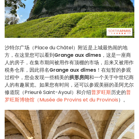
沙特尔广场（Place du Châtel）附近是上城最热闹的地
方，在这里您可以看到
Grange aux dîmes
，这是一座商
人的房子，在集市期间被用作有顶棚的市场，后来又被用作
税务仓库，因此得名
Grange aux dîmes
！在短暂的参观
过程中，您会发现一些精美的
拱形房间
和一个关于中世纪商
人的有趣展览。如果您有时间，还可以参观美丽的圣阿尤尔
修道院（Prieuré Saint-Ayoul）和介绍
普罗旺斯
历史的
普
罗旺斯博物馆（Musée de Provins et du Provinois
）。