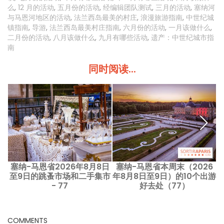
么
,
12 月的活动
,
五月份的活动
,
经编辑团队测试
,
三月的活动
,
塞纳河
与马恩河地区的活动
,
法兰西岛最美的村庄
,
浪漫旅游指南
,
中世纪城
镇指南
,
导游
,
法兰西岛最美村庄指南
,
六月份的活动
,
一月该做什么
,
二月份的活动
,
八月该做什么
,
九月有哪些活动
,
遗产：中世纪城市指
南
同时阅读...
塞纳-马恩省2026年8月8日
塞纳-马恩省本周末（2026
至9日的跳蚤市场和二手集市
年8月8日至9日）的10个出游
至
- 77
好去处（77）
COMMENTS