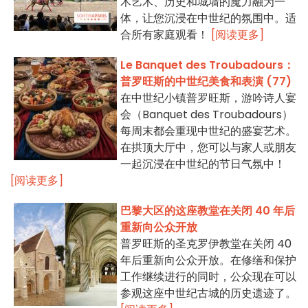
术艺术、历史和城墙的魔力融为一
体，让您沉浸在中世纪的氛围中。适
合所有家庭观看！
[阅读更多]
Le Banquet des Troubadours：
普罗旺斯的中世纪美食和表演 (77)
在中世纪小镇普罗旺斯，游吟诗人宴
会（Banquet des Troubadours）
每周末都会重现中世纪的盛宴艺术。
在拱顶大厅中，您可以与家人或朋友
一起沉浸在中世纪的节日气氛中！
[阅读更多]
巴黎大区的这座教堂在关闭 40 年后
重新向公众开放
普罗旺斯的圣克罗伊教堂在关闭 40
年后重新向公众开放。在修缮和保护
工作继续进行的同时，公众现在可以
参观这座中世纪古城的历史遗迹了。