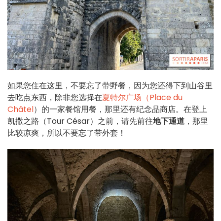
如果您住在这里，不要忘了带野餐，因为您还得下到山谷里
去吃点东西，除非您选择在
夏特尔广场（Place du
Châtel
）的一家餐馆用餐，那里还有纪念品商店。在登上
凯撒之路（Tour César）之前，请先前往
地下通道
，那里
比较凉爽，所以不要忘了带外套！