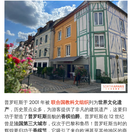
普罗旺斯于 2001 年被
联合国教科文组织
列为
世界文化遗
产
，历史景点众多，为游客提供了非凡的建筑遗产，这要归
功于塑造了
普罗旺斯
面貌的
香槟伯爵
。普罗旺斯在 12 世纪
曾是
法国第三大城市
，仅次于巴黎和鲁昂！普罗旺斯当时的
辉煌要归功于
香槟节
，它吸引了来自欧洲甚至其他地区的商