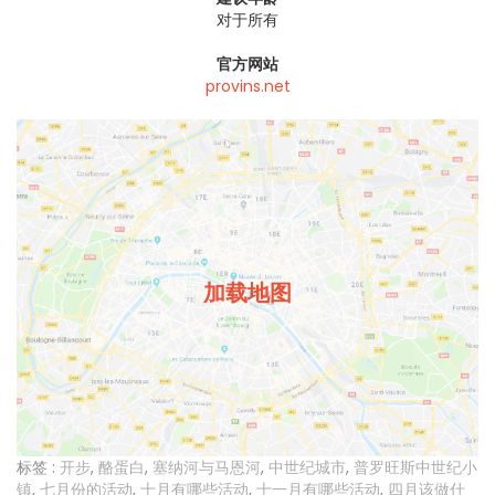
对于所有
官方网站
provins.net
加载地图
标签 :
开步
,
酪蛋白
,
塞纳河与马恩河
,
中世纪城市
,
普罗旺斯中世纪小
镇
,
七月份的活动
,
十月有哪些活动
,
十一月有哪些活动
,
四月该做什