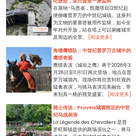
纪堡垒，昔日曾是一座监狱
在塞纳-马恩省，凯撒塔自12世纪起
便俯瞰普罗万的中世纪城镇。这座列
为文物的要塞曾被用作监狱，如今全
年对外开放，站在塔上可以俯瞰城市
及周边的全景。
[阅读更多]
角楼鹰猎队：中世纪普罗万古城中的
鹰猎奇观
鹰猎表演《城垣之鹰》将于2026年3
月28日至11月1日再次登场，地点在普
罗万城墙内。现场你将欣赏到壮观的
猛禽表演，与骑马表演完美融合，带
来别具一格的视觉盛宴。
[阅读更多]
骑士传说：Provins城墙附近的中世
纪马战表演
La Légende des Chevaliers 是普
罗旺斯镇提供的两场演出之一，将马