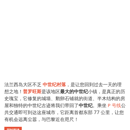
法兰西岛大区不乏
中世纪村落
，是让您回到过去一天的理
想之地！
普罗旺斯
是该地区
最大的中世纪
小镇，是真正的历
史瑰宝，它修复的城墙、鹅卵石铺就的街道、半木结构的房
屋和独特的中世纪古迹将我们带回了
中世纪
。乘坐
P 号线
公
共交通即可到达这座城市，它距离首都东部 77 公里，让您
有机会远离尘嚣，与巴黎近在咫尺！