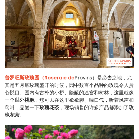
普罗旺斯玫瑰园（Roseraie de
Provins）是必去之地，尤
其是五月底玫瑰盛开的时候，园中数百个品种的玫瑰令人赏
心悦目。园内有古朴的小桥、隐蔽的迷宫和树林，这里就像
一个
世外桃源
，您可以在这里歇歇脚、喘口气，听着风声和
鸟叫，品尝一下
玫瑰花茶
，现场销售的许多产品都添加了
玫
瑰花茶
。