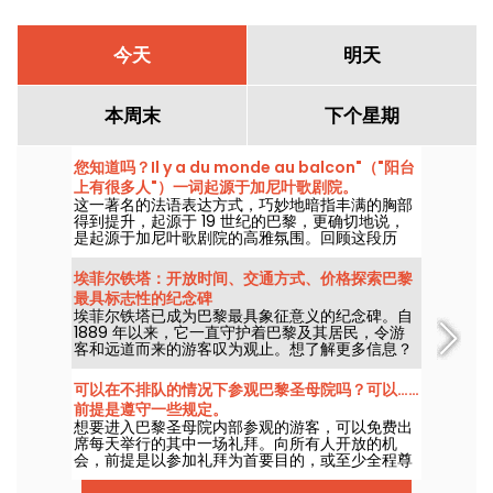
今天
明天
本周末
下个星期
您知道吗？Il y a du monde au balcon"（"阳台
上有很多人"）一词起源于加尼叶歌剧院。
这一著名的法语表达方式，巧妙地暗指丰满的胸部
得到提升，起源于 19 世纪的巴黎，更确切地说，
是起源于加尼叶歌剧院的高雅氛围。回顾这段历
史，上流社会的沙龙里诱惑与礼仪交织在一起。我
们将为您一一讲述。
埃菲尔铁塔：开放时间、交通方式、价格探索巴黎
最具标志性的纪念碑
埃菲尔铁塔已成为巴黎最具象征意义的纪念碑。自
1889 年以来，它一直守护着巴黎及其居民，令游
客和远道而来的游客叹为观止。想了解更多信息？
点击此处！
可以在不排队的情况下参观巴黎圣母院吗？可以……
前提是遵守一些规定。
想要进入巴黎圣母院内部参观的游客，可以免费出
席每天举行的其中一场礼拜。向所有人开放的机
会，前提是以参加礼拜为首要目的，或至少全程尊
重仪式的进行。下面为您梳理应知要点。