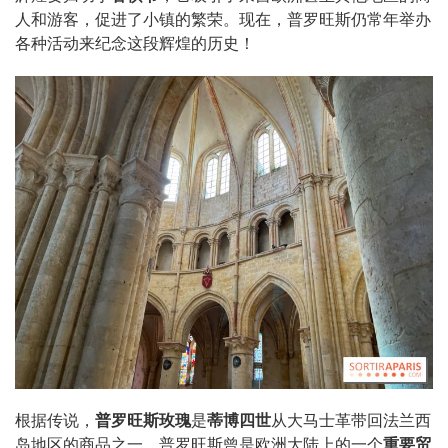
人和游客，促进了小镇的繁荣。现在，普罗旺斯仍常年举办
各种活动来纪念这段辉煌的历史！
根据传说，
普罗旺斯玫瑰
是
蒂博四世
从大马士革带回法兰西
岛地区的商品之一。普罗旺斯曾是欧洲大陆上的一个
重要贸