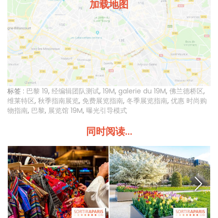
加载地图
标签 :
巴黎 19
,
经编辑团队测试
,
19M
,
galerie du 19M
,
佛兰德桥区
,
维莱特区
,
秋季指南展览
,
免费展览指南
,
冬季展览指南
,
优惠 时尚购
物指南
,
巴黎
,
展览馆 19M
,
曝光引导模式
同时阅读...