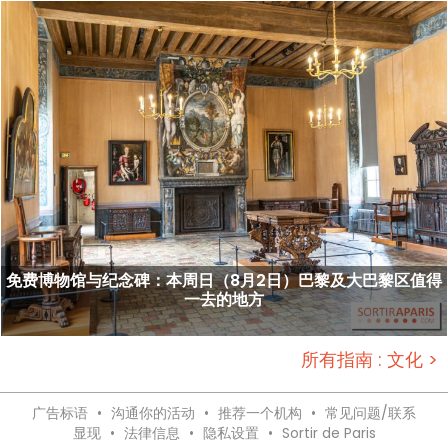
免费博物馆与纪念碑：本周日（8月2日）巴黎及大巴黎区值得
一去的地方
所有指南 : 文化 >
广告标语
•
沟通你的活动
•
推荐一个机构
•
常见问题/联系
显现
•
法律信息
•
隐私设置
•
Sortir de Paris