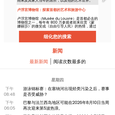
雨果及其家人当年的居所，以及他的艺术世界。
卢浮宫博物馆：探索首都的艺术和旅游中心
卢浮宫博物馆（Musée du Louvre）是首都必去的
博物馆之一，每年有 800 万参观者前来欣赏《蒙
娜丽莎》的微笑或《自由引导人民》的热情，通过
展出的众多杰作弘扬法国和欧洲文化。这是一个历
史悠久的地方，两个世纪以来，艺术在这里蓬勃发
细化您的搜索
展，如果您在巴黎逗留，这里是您的必游之地！
新闻
最新新闻
阅读次数最多的
星期四
下午
游泳锦标赛：在塞纳河出现烃类污染之后，赛事
08:48
是否受威胁？
下午
巴黎与法兰西岛地区可能在2026年8月10日当周
06:05
再次迎来第5波热浪。