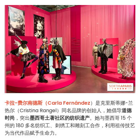
卡拉-费尔南德斯（Carla Fernández
）是克里斯蒂娜-兰
热尔（Cristina Rangel）同名品牌的创始人，她倡导
道德
时尚
，突出
墨西哥土著社区的纺织遗产
。她与墨西哥 15 个
州的 180 多名纺织工、刺绣工和雕刻工合作，利用祖传技艺
为当代作品赋予生命力。