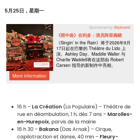
5月25日，星期一
16 h –
La Création
(La Populaire) – Théâtre de
rue en déambulation, 1 h, dès 7 ans –
Marolles-
en-Hurepoix
, parvis de la mairie
16 h 30 –
Bakana
(Das Arnak) – Cirque,
capilotraction et danse, 40 min –
Fleury-