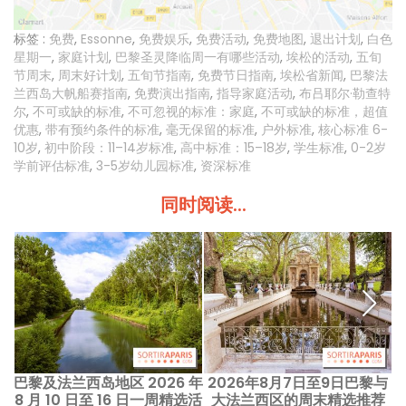
标签 :
免费
,
Essonne
,
免费娱乐
,
免费活动
,
免费地图
,
退出计划
,
白色
星期一
,
家庭计划
,
巴黎圣灵降临周一有哪些活动
,
埃松的活动
,
五旬
节周末
,
周末好计划
,
五旬节指南
,
免费节日指南
,
埃松省新闻
,
巴黎法
兰西岛大帆船赛指南
,
免费演出指南
,
指导家庭活动
,
布吕耶尔·勒查特
尔
,
不可或缺的标准
,
不可忽视的标准：家庭
,
不可或缺的标准，超值
优惠
,
带有预约条件的标准
,
毫无保留的标准
,
户外标准
,
核心标准 6-
10岁
,
初中阶段：11–14岁标准
,
高中标准：15–18岁
,
学生标准
,
0-2岁
学前评估标准
,
3-5岁幼儿园标准
,
资深标准
同时阅读...
巴黎及法兰西岛地区 2026 年
2026年8月7日至9日巴黎与
8 月 10 日至 16 日一周精选活
大法兰西区的周末精选推荐