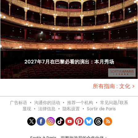
2027年7月在巴黎必看的演出：本月秀场
所有指南 : 文化 >
广告标语
•
沟通你的活动
•
推荐一个机构
•
常见问题/联系
显现
•
法律信息
•
隐私设置
•
Sortir de Paris