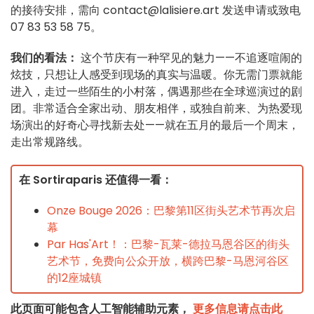
的接待安排，需向 contact@lalisiere.art 发送申请或致电
07 83 53 58 75。
我们的看法：
这个节庆有一种罕见的魅力——不追逐喧闹的
炫技，只想让人感受到现场的真实与温暖。你无需门票就能
进入，走过一些陌生的小村落，偶遇那些在全球巡演过的剧
团。非常适合全家出动、朋友相伴，或独自前来、为热爱现
场演出的好奇心寻找新去处——就在五月的最后一个周末，
走出常规路线。
在 Sortiraparis 还值得一看：
Onze Bouge 2026：巴黎第11区街头艺术节再次启
幕
Par Has'Art！：巴黎-瓦莱-德拉马恩谷区的街头
艺术节，免费向公众开放，横跨巴黎-马恩河谷区
的12座城镇
此页面可能包含人工智能辅助元素，
更多信息请点击此