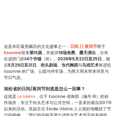
这是本区最受瞩目的文化盛事之一：
日间 // 夜间节
将于
Essonne
迎来
第15届
，并提供
18场免费、露天演出
，分布
在该部门的
14个市镇
（91）。
2026年5月22日至25日
，随
后
5月29日至31日
，
街头剧场
、
当代舞蹈
与
马戏艺术
将进驻
Essonne 的广场、公园与停车场，为两大周末带来诗意与
节日气息。
埃松省的日间/夜间节到底是怎么一回事？
这就是
La Lisière
，位于 Essonne 省南部（编号 91）的创
作场所，专注于街头艺术与公共空间，一直承担着自2017年
以来的活动。其副主任 Élodie Vilatte 人士很好地概括了节
日的精神：「我们的目标是突出诗性与艺术语言的多样性，