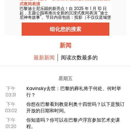
式夜间表演
巴黎迪士尼乐园的新亮点！自 2025 年 1 月 10 日
起，主题公园将推出全新的沉浸式夜间表演 "迪士
尼神奇故事"。节目内容包括：投影（不仅仅是城堡
上的投影）、灯光效果，以及一如既往的迪士尼和
皮克斯电影中的场景！
细化您的搜索
新闻
最新新闻
阅读次数最多的
星期五
下午
Kavinsky去世：巴黎的葬礼将于何处、何时举
03:31
行？
下午
你想在巴黎看到教皇利奥十四世吗？以下是预订
03:02
开放的日期和时间。
下午
你知道吗？你可以在巴黎卢浮宫参加艺术史课
01:20
程。