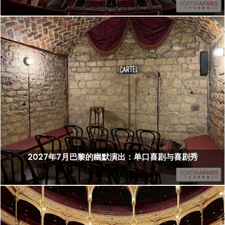
2027年7月巴黎的幽默演出：单口喜剧与喜剧秀