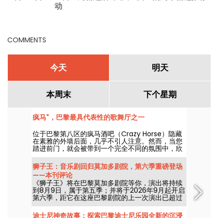
动
COMMENTS
今天
明天
本周末
下个星期
疯马"，巴黎最具代表性的歌舞厅之一
位于巴黎第八区的疯马酒吧（Crazy Horse）隐藏
在素雅的外墙后面，几乎不引人注意。然而，当您
踏进前门，就会被带到一个完全不同的氛围中，欣
赏一场以舞蹈、表演和灯光装饰为特色的精彩表
演。
狮子王：音乐剧回归莫加多剧院，第六季重磅登场
——本刊评论
《狮子王》将在巴黎莫加多剧院等你，演出将持续
到8月9日，属于第五季；并将于2026年9月起开启
第六季，距它在这座巴黎剧院的上一次演出已超过
十年。我们现场看过，现在为你一网打尽！
迪士尼神奇故事：探索巴黎迪士尼乐园全新的沉浸