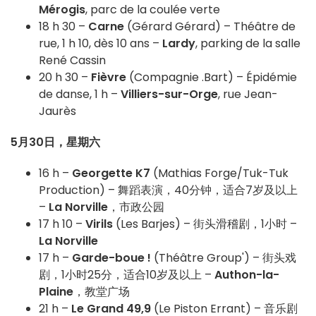
Mérogis
, parc de la coulée verte
18 h 30 –
Carne
(Gérard Gérard) – Théâtre de
rue, 1 h 10, dès 10 ans –
Lardy
, parking de la salle
René Cassin
20 h 30 –
Fièvre
(Compagnie .Bart) – Épidémie
de danse, 1 h –
Villiers-sur-Orge
, rue Jean-
Jaurès
5月30日，星期六
16 h –
Georgette K7
(Mathias Forge/Tuk-Tuk
Production) – 舞蹈表演，40分钟，适合7岁及以上
–
La Norville
，市政公园
17 h 10 –
Virils
(Les Barjes) – 街头滑稽剧，1小时 –
La Norville
17 h –
Garde-boue !
(Théâtre Group') – 街头戏
剧，1小时25分，适合10岁及以上 –
Authon-la-
Plaine
，教堂广场
21 h –
Le Grand 49,9
(Le Piston Errant) – 音乐剧