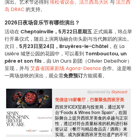
演出。艺术节还得到
埃松省议会
、
法兰西岛大区
与
法兰西
岛 DRAC
的支持。
2026日夜场音乐节有哪些演出？
活动在
Cheptainville，5月22日星期五
正式揭幕，18点举
行开幕仪式，随后上演两场融合街头剧与当代舞蹈的演出。
次日，
5月23日至24日，Bruyères-le-Châtel
，在 La
Lisière 城堡公园的花园中，可以看到
Tombouctou, un
père et son fils
，由 Un Ours 剧团（Olivier Debelhoir）
呈现，并与
艾森省国家剧场 Agora-Desnos
合作。这是唯
一两场放映的演出，观众需
免费预订
方能观看。