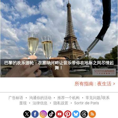
巴黎的欢乐游轮：在塞纳河畔让音乐带你在地标之间尽情起
舞！
所有指南 : 夜生活 >
广告标语
•
沟通你的活动
•
推荐一个机构
•
常见问题/联系
显现
•
法律信息
•
隐私设置
•
Sortir de Paris