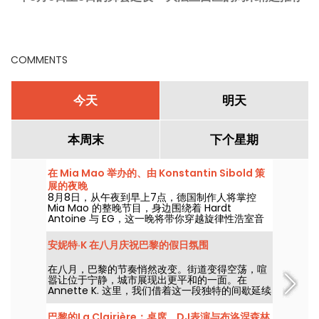
COMMENTS
今天
明天
本周末
下个星期
在 Mia Mao 举办的、由 Konstantin Sibold 策
展的夜晚
8月8日，从午夜到早上7点，德国制作人将掌控
Mia Mao 的整晚节目，身边围绕着 Hardt
Antoine 与 EG，这一晚将带你穿越旋律性浩室音
乐、Techno，以及它们的边界地带。
安妮特·K 在八月庆祝巴黎的假日氛围
在八月，巴黎的节奏悄然改变。街道变得空荡，喧
嚣让位于宁静，城市展现出更平和的一面。在
Annette K. 这里，我们借着这一段独特的间歇延续
假日的氛围，脚尖仿佛已踏近水边，迎接开学前的
最后时光。
巴黎的La Clairière：桌席、DJ表演与布洛涅森林