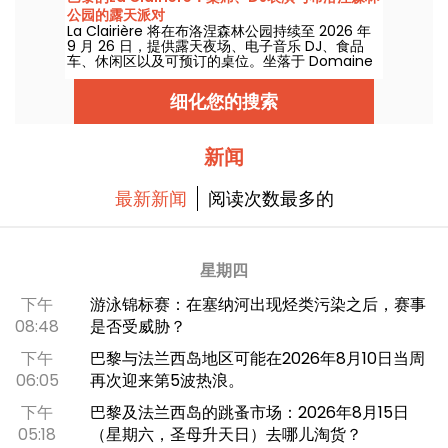
公园的露天派对
La Clairière 将在布洛涅森林公园持续至 2026 年
9 月 26 日，提供露天夜场、电子音乐 DJ、食品
车、休闲区以及可预订的桌位。坐落于 Domaine
de Longchamp 的这个巴黎户外夜店，周五和周
六晚上面向公众开放，整个夏季都有多场精彩活
细化您的搜索
动。
新闻
最新新闻
阅读次数最多的
星期四
下午
游泳锦标赛：在塞纳河出现烃类污染之后，赛事
08:48
是否受威胁？
下午
巴黎与法兰西岛地区可能在2026年8月10日当周
06:05
再次迎来第5波热浪。
下午
巴黎及法兰西岛的跳蚤市场：2026年8月15日
05:18
（星期六，圣母升天日）去哪儿淘货？