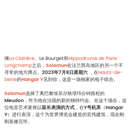
继
La Clairière
、Le Bourget和
Hippodrome de Paris-
Longchamp
之后，
Solomun
在法兰西岛地区的另一个不
寻常的地方蹲点。
2023年7月8日星期六
，在
Hauts-de-
Seine
的
Hangar Y
见到你，这是一场独家的电子组合。
Solomun
选择了离巴黎埃菲尔铁塔15分钟路程的
Meudon
，作为他在法国的新的独特约会。在这个场合，这
位电音艺术家将以
延长表演的方式
，在
Y号机库
（
Hangar
Y
）进行表演，这个为世界博览会建造的宏伟建筑，现在刚
刚装修完毕。