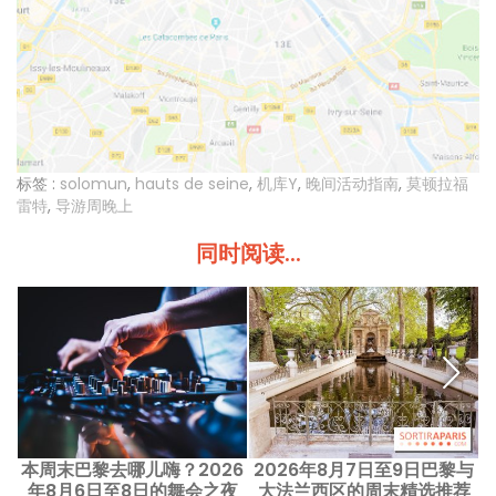
标签 :
solomun
,
hauts de seine
,
机库Y
,
晚间活动指南
,
莫顿拉福
雷特
,
导游周晚上
同时阅读...
本周末巴黎去哪儿嗨？2026
2026年8月7日至9日巴黎与
年8月6日至8日的舞会之夜
大法兰西区的周末精选推荐