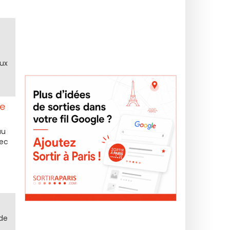
e
eux
le
au
vec
 de