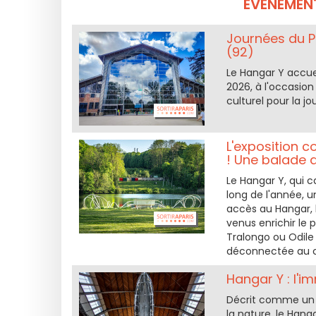
ÉVÉNEMENT
Journées du P
(92)
Le Hangar Y accuei
2026, à l'occasio
culturel pour la j
L'exposition c
! Une balade a
Le Hangar Y, qui 
long de l'année, u
accès au Hangar, 
venus enrichir le 
Tralongo ou Odile
déconnectée au c
Hangar Y : l'i
Décrit comme un li
la nature, le Hang