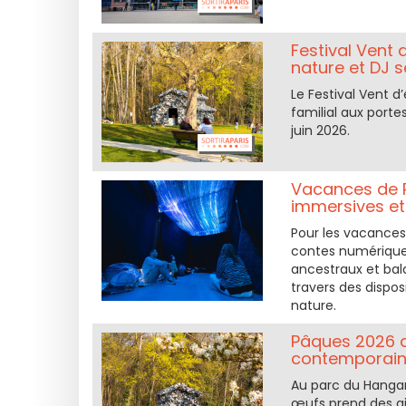
Festival Vent 
nature et DJ 
Le Festival Vent 
familial aux portes
juin 2026.
Vacances de P
immersives et
Pour les vacances
contes numériques
ancestraux et bala
travers des dispos
nature.
Pâques 2026 a
contemporain
Au parc du Hangar 
œufs prend des ai