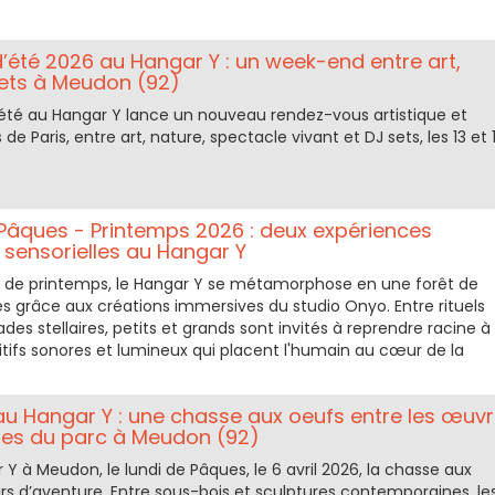
d’été 2026 au Hangar Y : un week-end entre art,
sets à Meudon (92)
d’été au Hangar Y lance un nouveau rendez-vous artistique et
 de Paris, entre art, nature, spectacle vivant et DJ sets, les 13 et 
âques - Printemps 2026 : deux expériences
 sensorielles au Hangar Y
 de printemps, le Hangar Y se métamorphose en une forêt de
 grâce aux créations immersives du studio Onyo. Entre rituels
des stellaires, petits et grands sont invités à reprendre racine à
itifs sonores et lumineux qui placent l'humain au cœur de la
u Hangar Y : une chasse aux oeufs entre les œuv
es du parc à Meudon (92)
Y à Meudon, le lundi de Pâques, le 6 avril 2026, la chasse aux
rs d’aventure. Entre sous-bois et sculptures contemporaines, le