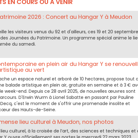
S EN COURS OU À VENIR
atrimoine 2026 : Concert au Hangar Y à Meudon
lle les visiteurs venus du 92 et d'ailleurs, ces 19 et 20 septembr
n des Journées du Patrimoine. Un programme spécial anime le li
ournée du samedi.
ontemporaine en plein air du Hangar Y se renouvel
rtistique au vert
cache un espace naturel et arboré de 10 hectares, propose tout 
ne balade artistique en plein air, gratuite en semaine et à 3 € a
le week-end. Depuis ce 28 avril 2025, de nouvelles œuvres sont
parcours. D'Erwin Wurm à Lionel Sabatte en passant par Pauline
 Decq, c'est le moment de s'offrir une promenade insolite et
œur des Hauts-de-Seine.
mmense lieu culturel à Meudon, nos photos
eu culturel, à la croisée de l’art, des sciences et techniques et
ar Y ouvre officiellement ses portes le mercredi 22 mars 2023