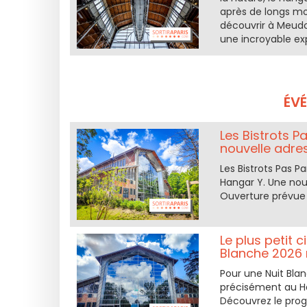
après de longs moi
découvrir à Meudon
une incroyable exp
ÉV
Les Bistrots Pa
nouvelle adre
Les Bistrots Pas P
Hangar Y. Une nouv
Ouverture prévue e
Le plus petit 
Blanche 2026
Pour une Nuit Blan
précisément au Ha
Découvrez le prog