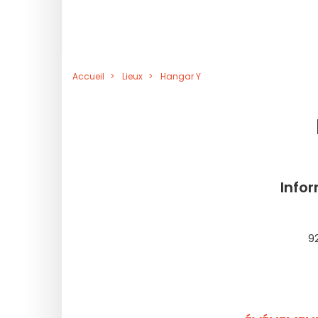
Accueil
Lieux
Hangar Y
Info
9