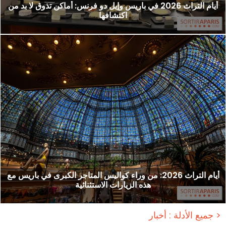
أيام التراث 2026 في باريس وإيل دو فرنس: أماكن تذوق لا بد من
اكتشافها
أيام التراث 2026: من وراء كواليس المتاجر الكبرى في باريس مع
هذه الزيارات الاستثنائية
جميع الأدلة : أخبار >