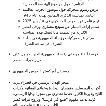
الرئاسية حول موضوع الهندسة المعمارية
عرض رسوم متحركة حول موضوع الحرب العالمية
الثانية، بمناسبة الذكرى الثمانين لهدنة عام 1945
فيلم غامر
عن العرض العسكري في 14 يوليو 2025
سيتم إزاحة الستار عن
نموذج معماري
ورقي لقصر
الإليزيه من تصميم هانا ليفيك بهذه المناسبة
سيتم عرض
مركبات رؤساء الجمهورية
في ساحة
الشرف في ساحة الشرف
فرصة
للقاء موظفي رئاسة الجمهورية
الذين يعملون على
تعزيز خبرات القصر.
أوركسترا الحرس الجمهوري.
موسيقى
متجر الهدايا الرسمي في قصر
الإليزيه
أكواب البورسلين وقمصان البحارة وخواتم المفاتيح وكرات
الثلج وغيرها الكثير: عندما تشتري من متجر الهدايا الرسمي،
فإنك تدعم مفهوم "صنع في فرنسا" وتروج لتراث قصر
الإليزيه بعد 300 عام من بنائه.