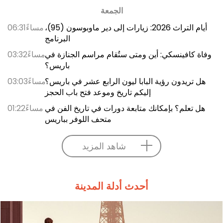
الجمعة
أيام التراث 2026: زيارات إلى دير ماوبوسون (95)،
06:31مساءً
البرنامج
وفاة كافينسكي: أين ومتى ستُقام مراسم الجنازة في
03:32مساءً
باريس؟
هل تريدون رؤية البابا ليون الرابع عشر في باريس؟
03:03مساءً
إليكم تاريخ وموعد فتح باب الحجز
هل تعلم؟ بإمكانك متابعة دورات في تاريخ الفن في
01:22مساءً
متحف اللوفر بباريس
شاهد المزيد
أحدث أدلة المدينة