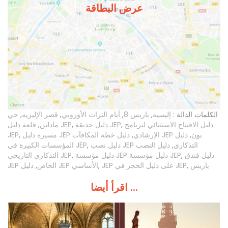
عرض البطاقة
الكلمات الدالة :
إليسيه
,
باريس 8
,
أيام التراث الأوروبي
,
قصر الإليزيه
,
حي
دليل الافتتاح الاستثنائي لبرنامج
,
دليل حديقة JEP
,
قلعة دليل JEP
مادلين
,
دليل خطة المكافآت JEP بون
,
دليل
مسيرة دليل JEP الإرشادي
,
,
JEP
دليل نصب JEP التذكاري
,
دليل النصب
,
المؤسسات الكبيرة في JEP
دليل فندق
,
دليل مؤسسة JEP دليل مؤسسة JEP
,
التذكاري التاريخي JEP
باريس
,
JEP على دليل الحجز في JEP
,
دليل JEP الأساسي
JEP الخاص
,
اقرأ أيضا ...