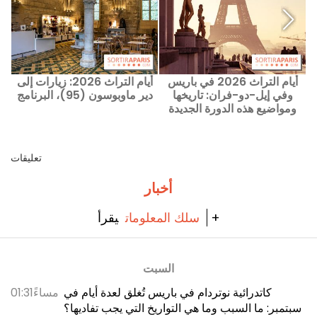
ي باريس من 7 إلى
أيام التراث 2026 في باريس
أيام التراث 2026: زيارات إلى
وفي إيل-دو-فران: تاريخها
دير ماوبوسون (95)، البرنامج
ومواضيع هذه الدورة الجديدة
تعليقات
أخبار
يقرأ +
سلك المعلومات
السبت
كاتدرائية نوتردام في باريس تُغلق لعدة أيام في
01:31مساءً
سبتمبر: ما السبب وما هي التواريخ التي يجب تفاديها؟