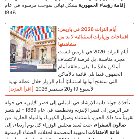
إقامة رؤساء الجمهورية
بشكل نهائي بموجب مرسوم في عام
1848.
أيام التراث 2026 في باريس:
افتتاحات وزيارات استثنائية لا بد من
مشاهدتها
أيام التراث 2026 في باريس ليست
مجرد مناسبة، بل فرصة لاكتشاف
أماكن عادةً ما تبقى مغلقة أمام
الجمهور. فيما يلي قائمة بالأماكن
التي ستفتح أبوابها استثنائيًا أمام الزوار خلال عطلة نهاية
الأسبوع 19 و20 سبتمبر 2026.
[اقرأ المزيد]
تأخذك جولة ذاتية الإرشاد في المباني إلى قصر الإليزيه في جولة
عبر الزمن إلى قصر الإليزيه وتخطيطه في عام 1889 - لم يتغير
تقريباً منذ ذلك الحين، باستثناء وصول الكهرباء والمياه الجارية. من
صالون السفراء،
حيث يُعقد مجلس الوزراء كل يوم أربعاء، إلى
قاعة الاحتفالات
المهيبة المصممة لحفلات العشاء الرسمية