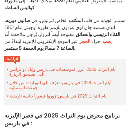
بمناسبة المعرض العالمي لعام 1889، يمكنك الذهاب إلى
ما وراء
.
كواليس السلطة
تستمر الجولة في قلب
المكتب
الخاص للرئيس، في
صالون دوريه،
الذي صممه جان لوي غودون للإمبراطورة أوجيني عام 1861.
الفناء الرئيسي والحدائق
مفتوحة أيضاً للزوار. يُرجى ملاحظة أنه
يجب
إجراء
الحجز
عبر الموقع الإلكتروني للإليزيه ابتداءً من
.
الساعة 7 مساءً يوم الجمعة 5 سبتمبر
اقرأ أيضا
أيام التراث 2026: أبرز المؤسسات في باريس وإيل دو فرانس
التي تستحق الزيارة
أيام التراث 2026 في باريس: تعرّف إلى الوزارات من خلال
جولات استثنائية
أيام التراث 2026 في باريس: زوروا قصوراً خاصة تاريخية
برنامج معرض يوم التراث 2025 في قصر الإليزيه
في باريس :