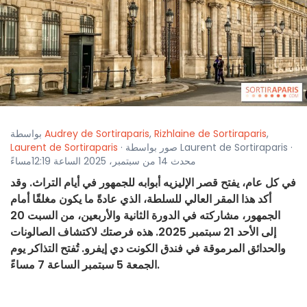
,
Rizhlaine de Sortiraparis
,
Audrey de Sortiraparis
بواسطة
· صور بواسطة Laurent de Sortiraparis ·
Laurent de Sortiraparis
محدث 14 من سبتمبر، 2025 الساعة 12:19مساءً
في كل عام، يفتح قصر الإليزيه أبوابه للجمهور في أيام التراث. وقد
أكد هذا المقر العالي للسلطة، الذي عادةً ما يكون مغلقًا أمام
الجمهور، مشاركته في الدورة الثانية والأربعين، من السبت 20
إلى الأحد 21 سبتمبر 2025. هذه فرصتك لاكتشاف الصالونات
والحدائق المرموقة في فندق الكونت دي إيفرو. تُفتح التذاكر يوم
الجمعة 5 سبتمبر الساعة 7 مساءً.