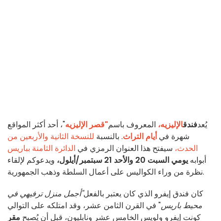
يُعد
فندق
الإليزيه،
المعروف باسم
"قصر الإليزيه
"، أحد أكثر المواقع
شهرة في
أيام التراث
. بالنسبة
للنسخة الثانية والأربعين من
الحدث،
سيفتح هذا العنوان الرمزي في
الدائرة الثامنة بباريس
أبوابه
يومي السبت 20 والأحد 21 سبتمبر/أيلول،
ويدعوكم لإلقاء
نظرة من وراء الكواليس على أعمال السلطة وذهب الجمهورية.
كان فندق إيفرو الذي كان يعتبر بالفعل
"أجمل منزل ترفيهي في
محيط باريس
" في القرن الثامن عشر، وقد امتلكه على التوالي
كونت إيفرو ولويس الخامس عشر ونابليون، قبل أن يُصبح
مقر