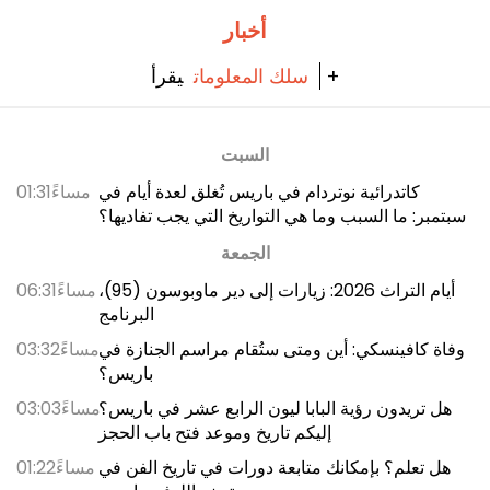
أخبار
يقرأ +
سلك المعلومات
السبت
كاتدرائية نوتردام في باريس تُغلق لعدة أيام في
01:31مساءً
سبتمبر: ما السبب وما هي التواريخ التي يجب تفاديها؟
الجمعة
أيام التراث 2026: زيارات إلى دير ماوبوسون (95)،
06:31مساءً
البرنامج
وفاة كافينسكي: أين ومتى ستُقام مراسم الجنازة في
03:32مساءً
باريس؟
هل تريدون رؤية البابا ليون الرابع عشر في باريس؟
03:03مساءً
إليكم تاريخ وموعد فتح باب الحجز
هل تعلم؟ بإمكانك متابعة دورات في تاريخ الفن في
01:22مساءً