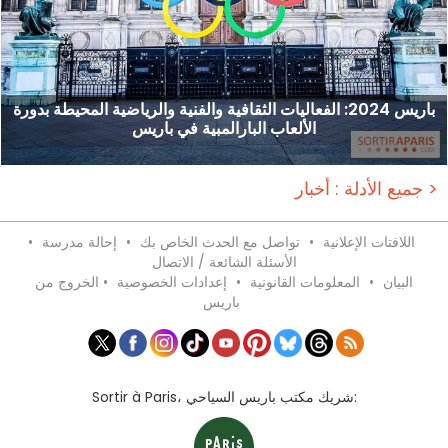
باريس 2024: الفعاليات الثقافية والفنية والرياضية المحيطة بدورة
الألعاب البارالمبية في باريس
جميع الأدلة : أخبار >
اللافتات الإعلانية
•
تواصل مع الحدث الخاص بك
•
إحالة مدرسة
•
الأسئلة الشائعة / الاتصال
البيان
•
المعلومات القانونية
•
إعدادات الخصوصية
•
الخروج من
باريس
Sortir à Paris، شريك مكتب باريس السياحي: