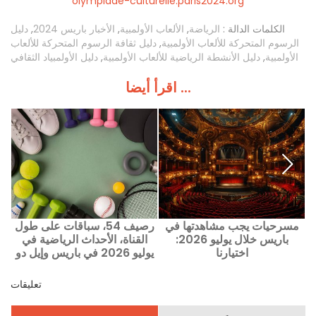
olympiade-culturelle.paris2024.org
الكلمات الدالة :
الرياضة
,
الألعاب الأولمبية
,
الأخبار باريس 2024
,
دليل
الرسوم المتحركة للألعاب الأولمبية
,
دليل ثقافة الرسوم المتحركة للألعاب
الأولمبية
,
دليل الأنشطة الرياضية للألعاب الأولمبية
,
دليل الأولمبياد الثقافي
اقرأ أيضا ...
تها
مسرحيات يجب مشاهدتها في
رصيف 54، سباقات على طول
س خلال يوليو 2026:
باريس خلال يوليو 2026:
القناة، الأحداث الرياضية في
اختيارنا
يوليو 2026 في باريس وإيل دو
فرانس
تعليقات