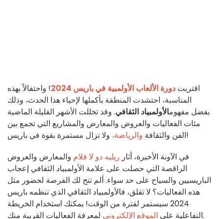
اقتربت
دورة الألعاب الأولمبية في باريس 2024
! واحتفالاً بهذه
المناسبة، احتشدت المنطقة بأكملها لإحياء هذا الحدث، وذلك
بفضل مفهوم
الأولمبياد الثقافي
. وقد تخللت الأشهر القليلة الماضية
مئات الفعاليات والعروض والمعارض والمشاريع التي تجمع بين
ولا تزال مستمرة بقوة في باريس!
الفن والثقافة
والرياضة،
في الآونة الأخيرة، أثار
ريليه دو لا فلام
والمعارض والعروض
الراقصة التي حصلت على علامة الأولمبياد الثقافي إعجاب
الباريسيين والسياح على حد سواء. ألم تتح لك الفرصة لحضور مثل
هذه الفعاليات؟ لا تقلق، فالأولمبياد الثقافي الذي تنظمه باريس
2024 سيستمر لفترة من الوقت! يمكنك استخدام الخريطة
لمعرفة الفعاليات القريبة منك.
التفاعلية على
الموقع الإلكتروني