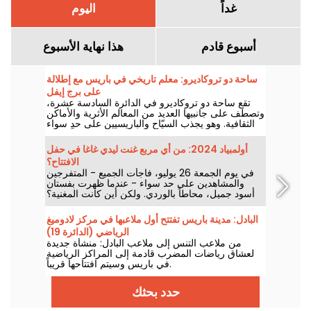
غداً
اليوم
أسبوع قادم
هذا نهاية الأسبوع
ساحة دو تروكاديرو: معلم تاريخي في باريس مع إطلالة
على برج إيفل
تقع ساحة دو تروكاديرو في الدائرة السادسة عشرة،
وتصطف على جانبيها العديد من المعالم الأثرية والأماكن
الثقافية. وهو يجذب السيّاح والباريسيين على حدٍ سواء
بفضل إطلالته التي لا تُضاهى على برج إيفل.
أولمبياد 2024: من أي مربع غنت ليدي غاغا في حفل
الافتتاح؟
في يوم الجمعة 26 يوليو، فاجأت الجميع - المتفرجين
والمشاهدين على حد سواء - عندما ظهرت بفستان
أسود جميل، محاطاً بالوردي. ولكن أين كانت المغنية؟
هل المكان مفتوح للجمهور؟
البادل: مدينة باريس تفتتح أول ملاعبها في مركز لادوميغ
الرياضي (الدائرة 19)
من ملاعب التنس إلى ملاعب البادل: منشأة جديدة
لعشاق رياضات المضرب قادمة إلى المراكز الرياضية
في باريس وسيتم افتتاحها قريباً.
حدد بحثك