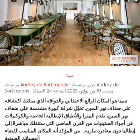
<
>
سينا
· صور بواسطة Audrey de
Audrey de Sortiraparis
بواسطة
Sortiraparis · محدث 19 من يوليو، 2023 الساعة 8:24صباحًا
سينا هو المكان الرائع الاحتفالي والذواقة الذي يمكنك اكتشافه
على ضفاف نهر السين. تخيّل شرفة كبيرة مشمسة على ضفاف
نهر السين، تقدم البيتزا والأطباق الإيطالية الخاصة والكوكتيلات
في أجواء الستينيات من القرن الماضي التي ستنقلك مباشرةً إلى
إيطاليا دون مغادرة ماريه... من المؤكد أنه المكان المناسب لقضاء
أمسياتك الصيفية!