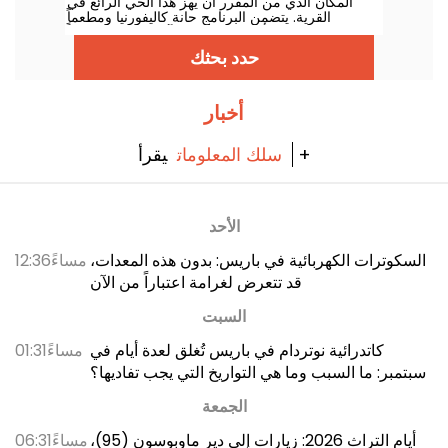
المكان الذي من المقرر أن يهز هذا الحي الرائع في
القرية. يتضمن البرنامج حانة كاليفورنيا ومطعماً
مستوحى من أمريكا الجنوبية وآسيا وملهى صغيراً
وبرنامجاً انتقائياً يتراوح بين موسيقى التكنو والجاز
حدد بحثك
والهيب هوب.
أخبار
يقرأ +
سلك المعلومات
الأحد
السكوترات الكهربائية في باريس: بدون هذه المعدات،
12:36مساءً
قد تتعرض لغرامة اعتباراً من الآن
السبت
كاتدرائية نوتردام في باريس تُغلق لعدة أيام في
01:31مساءً
سبتمبر: ما السبب وما هي التواريخ التي يجب تفاديها؟
الجمعة
أيام التراث 2026: زيارات إلى دير ماوبوسون (95)،
06:31مساءً