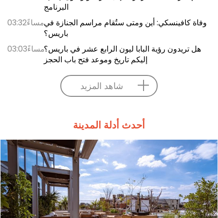
البرنامج
وفاة كافينسكي: أين ومتى ستُقام مراسم الجنازة في
03:32مساءً
باريس؟
هل تريدون رؤية البابا ليون الرابع عشر في باريس؟
03:03مساءً
إليكم تاريخ وموعد فتح باب الحجز
شاهد المزيد
أحدث أدلة المدينة