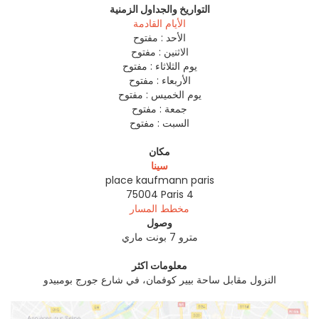
التواريخ والجداول الزمنية
الأيام القادمة
الأحد :
مفتوح
الاثنين :
مفتوح
يوم الثلاثاء :
مفتوح
الأربعاء :
مفتوح
يوم الخميس :
مفتوح
جمعة :
مفتوح
السبت :
مفتوح
مكان
سينا
place kaufmann paris
75004
Paris 4
مخطط المسار
وصول
مترو 7 بونت ماري
معلومات اكثر
النزول مقابل ساحة بيير كوفمان، في شارع جورج بومبيدو