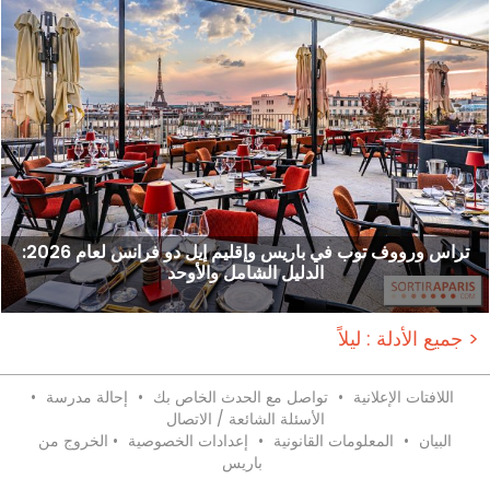
تراس ورووف توب في باريس وإقليم إيل دو فرانس لعام 2026:
الدليل الشامل والأوحد
جميع الأدلة : ليلاً >
اللافتات الإعلانية
•
تواصل مع الحدث الخاص بك
•
إحالة مدرسة
•
الأسئلة الشائعة / الاتصال
البيان
•
المعلومات القانونية
•
إعدادات الخصوصية
•
الخروج من
باريس