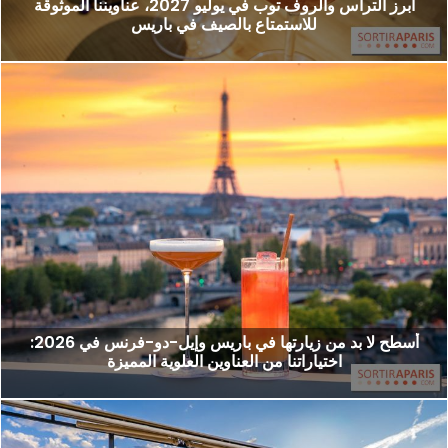
أبرز التراس والروف توب في يوليو 2027، عناويننا الموثوقة
للاستمتاع بالصيف في باريس
أسطح لا بد من زيارتها في باريس وإيل-دو-فرنس في 2026:
اختياراتنا من العناوين العلوية المميزة