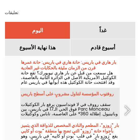
تعليقات
غداً
اليوم
أسبوع قادم
هذا نهاية الأسبوع
بار هاري في باريس: حانة هاري في باريس: حانة عمرها
قرن من الزمان مليئة بالحكايات غير العادية
هل سمعت من قبل عن بار هاري نيويورك؟ تقع حانة
الكوكتيل الأمريكية الأصل في الدائرة الثانية بالعاصمة،
وقد افتتحت حانة الكوكتيل هذه أبوابها في باريس عام
1911. مع 113 عامًا من التاريخ وراءه، لا يخلو بار هاري من
الحكايات غير العادية. إليك بعضاً منها فقط!
روفتوب المؤسسة لتناول مشروبٍ على أسطح باريس
سقف رووف في لا فونداسيون يرفع بار الكوكتيلات
فوق الحي الـ17 في باريس، بين Parc Monceau
وباتينيول. إطلالة 360° على العاصمة، تاباس وكوكتيلات
توقيعية، حان الوقت للصعود لاستنشاق الهواء
والاستمتاع باللحظة.
بار "زوزو"، المطعم والنادي المخصص للذواقة الذي يتميز
بأجواء حانة "زوزو" التي تضج بها منطقة "بوت أو كايي
يقع "زوزو بار" في قلب "بوت أو كاييه" في باريس، وهو