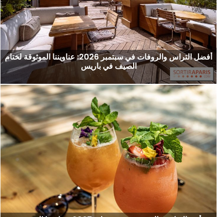
أفضل التراس والروفات في سبتمبر 2026: عناويننا الموثوقة لختام
الصيف في باريس