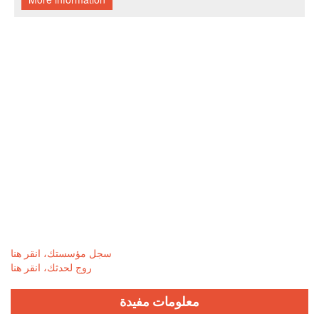
سجل مؤسستك، انقر هنا
روج لحدثك، انقر هنا
معلومات مفيدة