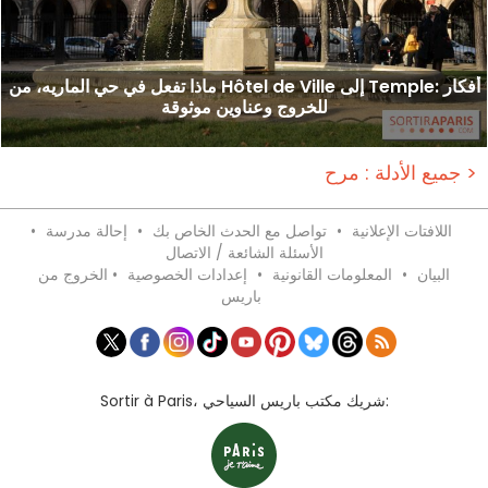
ماذا تفعل في حي الماريه، من Hôtel de Ville إلى Temple: أفكار
للخروج وعناوين موثوقة
جميع الأدلة : مرح >
اللافتات الإعلانية
•
تواصل مع الحدث الخاص بك
•
إحالة مدرسة
•
الأسئلة الشائعة / الاتصال
البيان
•
المعلومات القانونية
•
إعدادات الخصوصية
•
الخروج من
باريس
Sortir à Paris، شريك مكتب باريس السياحي: