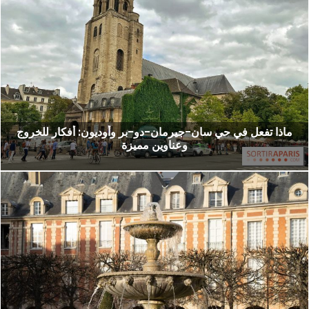
ماذا تفعل في حي سان-جيرمان-دو-بر وأوديون: أفكار للخروج
وعناوين مميزة