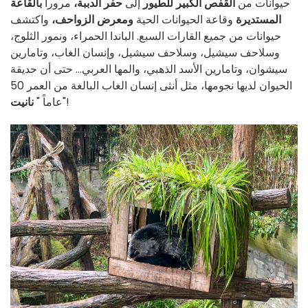
حيوانات من
القفص الكبير للطيور
إلى
حفر الدببة،
مروراً
بالقاعة
المستديرة
وقاعة الحيوانات الحية
ومعرض الزواحف،
واكتشف
حيوانات من جميع القارات السبع. الباندا الحمراء، ونمور الثلوج،
وسلاحف سيشيل، وسلاحف سيشيل، وإنسان الغاب، وتامارين
سيشوان، وتامارين الأسد الذهبي، والمها العربي... حتى أن حديقة
الحيوان لديها نجومها، مثل أنثى إنسان الغاب البالغة من العمر 50
"!
عاماً "
نانيت