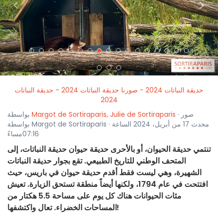
<
>
حديقة النباتات 2024 - صورنا حديقة النباتات 2024 - حديقة النباتات
2024
· صور
Julie de Sortiraparis
,
Margot de Sortiraparis
بواسطة
بواسطة Margot de Sortiraparis · محدث 17 من أبريل، 2024 الساعة
07:16مساءً
تنتمي حديقة الحيوان، أو بالأحرى حديقة حيوان حديقة النباتات، إلى
المتحف الوطني للتاريخ الطبيعي. تقع بجوار حديقة النباتات
الشهيرة، وهي ليست فقط أقدم حديقة حيوان في باريس، حيث
افتتحت في عام 1794، ولكنها أيضاً منطقة تستحق الزيارة. تعيش
مئات الحيوانات هناك كل يوم على مساحة 5.5 هكتار من
المساحات الخضراء. تعال واكتشفها!