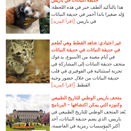
حديقة النباتات في باريس
هذا بالتأكيد ألطف خبر في هذه اللحظة:
وُلد صغيرا باندا أحمر في حديقة النباتات
في باريس.
[اقرأ المزيد]
غير اعتيادي: شاهد القطط وهي تُطعم
في حديقة النباتات في حديقة النباتات
في أيام معينة من الأسبوع، يدعوك
متحف حديقة النباتات إلى المشاركة في
تجربة استثنائية في الفوفيري في قلب
حديقة النباتات من خلال حضور وجبة
القطط.
[اقرأ المزيد]
متحف باريس الوطني للتاريخ الطبيعي
وكنوزه التي يمكن اكتشافها - البرنامج
يُعد المتحف الوطني للتاريخ الطبيعي في
باريس، الذي يضم حديقة النباتات، أحد
أكثر المؤسسات رمزية في العاصمة،