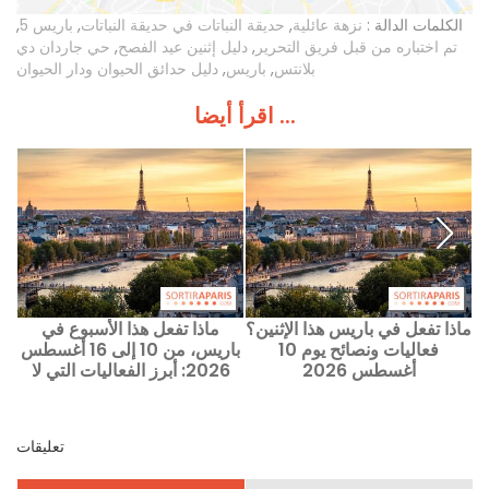
الكلمات الدالة :
نزهة عائلية
,
حديقة النباتات في حديقة النباتات
,
باريس 5
,
تم اختباره من قبل فريق التحرير
,
دليل إثنين عيد الفصح
,
حي جاردان دي
بلانتس
,
باريس
,
دليل حدائق الحيوان ودار الحيوان
اقرأ أيضا ...
ماذا تفعل في باريس هذا الإثنين؟
ماذا تفعل هذا الأسبوع في
في
فعاليات ونصائح يوم 10
باريس، من 10 إلى 16 أغسطس
أغسطس 2026
2026: أبرز الفعاليات التي لا
تفوت
تعليقات