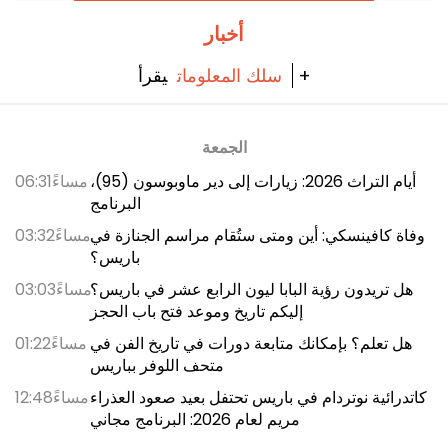
أخبار
يقرأ +
سلك المعلومات
الجمعة
أيام التراث 2026: زيارات إلى دير ماوبوسون (95)،
06:31مساءً
البرنامج
وفاة كافينسكي: أين ومتى ستُقام مراسم الجنازة في
03:32مساءً
باريس؟
هل تريدون رؤية البابا ليون الرابع عشر في باريس؟
03:03مساءً
إليكم تاريخ وموعد فتح باب الحجز
هل تعلم؟ بإمكانك متابعة دورات في تاريخ الفن في
01:22مساءً
متحف اللوفر بباريس
كاتدرائية نوتردام في باريس تحتفل بعيد صعود العذراء
12:48مساءً
مريم لعام 2026: البرنامج مجاني