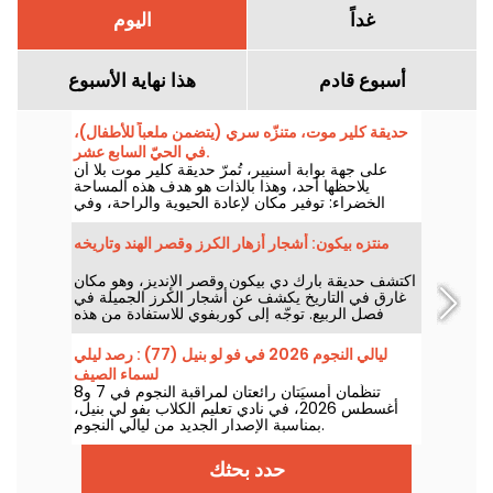
غداً
اليوم
أسبوع قادم
هذا نهاية الأسبوع
حديقة كلير موت، متنزّه سري (يتضمن ملعباً للأطفال)،
في الحيّ السابع عشر.
على جهة بوابة أسنيير، تُمرّ حديقة كلير موت بلا أن
يلاحظها أحد، وهذا بالذات هو هدف هذه المساحة
الخضراء: توفير مكان لإعادة الحيوية والراحة، وفي
هدوء تام.
منتزه بيكون: أشجار أزهار الكرز وقصر الهند وتاريخه
اكتشف حديقة بارك دي بيكون وقصر الإنديز، وهو مكان
غارق في التاريخ يكشف عن أشجار الكرز الجميلة في
فصل الربيع. توجّه إلى كوربفوي للاستفادة من هذه
المساحة الخضراء الاستثنائية بإطلالاتها الجميلة على
باريس وبرج إيفل.
ليالي النجوم 2026 في فو لو بنيل (77) : رصد ليلي
لسماء الصيف
تنظَّمان أمسيَتان رائعتان لمراقبة النجوم في 7 و8
أغسطس 2026، في نادي تعليم الكلاب بفو لي بنيل،
بمناسبة الإصدار الجديد من ليالي النجوم.
حدد بحثك