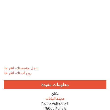
سجل مؤسستك، انقر هنا
روج لحدثك، انقر هنا
معلومات مفيدة
مكان
حديقة النباتات
Place Valhubert
75005
Paris 5