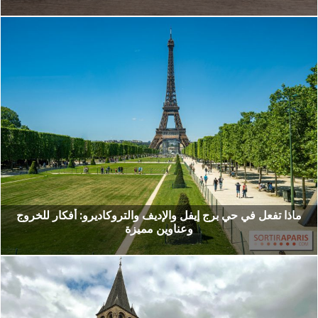
ماذا تفعل في حي برج إيفل والإديف والتروكاديرو: أفكار للخروج
وعناوين مميزة