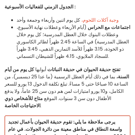
الجدول الزمني للفعاليات الأسبوعية :
وجبة آكلات اللحوم،
كل يوم اثنين وأربعاء وجمعة وأحد
اجتماعات مع الحراس
(أيام الأربعاء وعطلات نهاية الأسبوع،
وعطلات البنوك خلال العطل المدرسية؛ كل يوم خلال
العطل المدرسية) في الساعة 2.45 ظهراً لطائر الكاسوري
ذو الخوذة، 3.15 ظهراً للأسد التمارين الذهبي، 3.45 ظهراً
للسجاد الملايوي، 4.15 ظهراً للشيطان التسماني.
تفتح
حديقة الحيوان في حديقة النباتات
أبوابها
كل يوم من أيام
السنة،
بما في ذلك أيام العطل الرسمية (ما عدا 25 ديسمبر)، من
الساعة 10 صباحًا حتى 5 مساءً. تبلغ تكلفة الدخول 13 يورو للسعر
الكامل، و10 يورو امتيازات لمن هم دون سن 25 عاماً، ولا يدفع
الأطفال دون سن 3 سنوات. الموقع
متاح للأشخاص ذوي
.
الاحتياجات الخاصة
يرجى ملاحظة ما يلي: تقوم حديقة الحيوان بأعمال تجديد
واسعة النطاق في مناطق معينة من دائرة الجولات. في عام