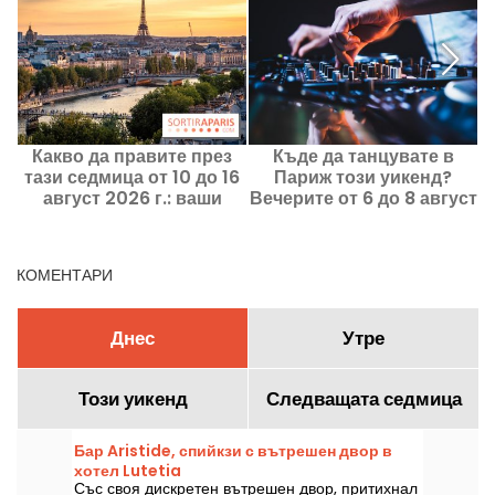
Какво да правите през
Къде да танцувате в
тази седмица от 10 до 16
Париж този уикенд?
август 2026 г.: ваши
Вечерите от 6 до 8 август
р
излизания за една
2026 г.
наситена седмица в
Париж
КОМЕНТАРИ
Днес
Утре
Този уикенд
Следващата седмица
Бар Aristide, спийкзи с вътрешен двор в
хотел Lutetia
Със своя дискретен вътрешен двор, притихнал