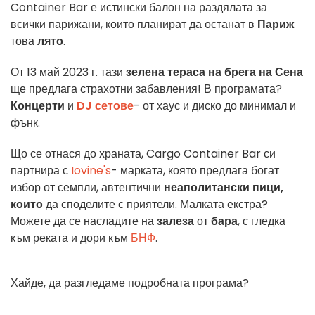
Container Bar е истински балон на раздялата за
всички парижани, които планират да останат в
Париж
това
лято
.
От 13 май 2023 г. тази
зелена тераса на брега на Сена
ще предлага страхотни забавления! В програмата?
Концерти
и
DJ сетове
- от хаус и диско до минимал и
фънк.
Що се отнася до храната, Cargo Container Bar си
партнира с
Iovine's
- марката, която предлага богат
избор от семпли, автентични
неаполитански пици,
които
да споделите с приятели. Малката екстра?
Можете да се насладите на
залеза
от
бара
, с гледка
към реката и дори към
БНФ
.
Хайде, да разгледаме подробната програма?