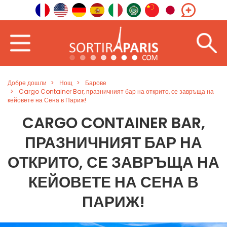
Добре дошли
Нощ
Барове
Cargo Container Bar, празничният бар на открито, се завръща на
кейовете на Сена в Париж!
CARGO CONTAINER BAR,
ПРАЗНИЧНИЯТ БАР НА
ОТКРИТО, СЕ ЗАВРЪЩА НА
КЕЙОВЕТЕ НА СЕНА В
ПАРИЖ!