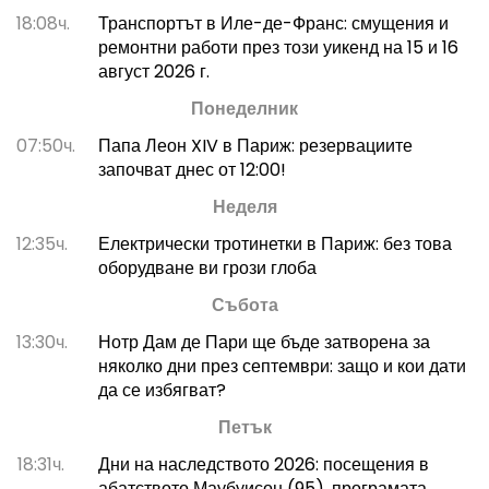
18:08ч.
Транспортът в Иле-де-Франс: смущения и
ремонтни работи през този уикенд на 15 и 16
август 2026 г.
Понеделник
07:50ч.
Папа Леон XIV в Париж: резервациите
започват днес от 12:00!
Неделя
12:35ч.
Електрически тротинетки в Париж: без това
оборудване ви грози глоба
Събота
13:30ч.
Нотр Дам де Пари ще бъде затворена за
няколко дни през септември: защо и кои дати
да се избягват?
Петък
18:31ч.
Дни на наследството 2026: посещения в
абатството Маубуисон (95), програмата