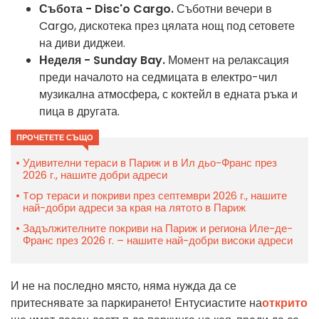
Събота - Disc'o Cargo.
Съботни вечери в
Cargo, дискотека през цялата нощ под сетовете
на диви диджеи.
Неделя - Sunday Bay.
Момент на релаксация
преди началото на седмицата в електро-чил
музикална атмосфера, с коктейл в едната ръка и
пица в другата.
ПРОЧЕТЕТЕ СЪЩО
Удивителни тераси в Париж и в Ил дьо-Франс през
2026 г., нашите добри адреси
Top тераси и покриви през септември 2026 г., нашите
най-добри адреси за края на лятото в Париж
Задължителните покриви на Париж и региона Иле-де-
Франс през 2026 г. – нашите най-добри високи адреси
И не на последно място, няма нужда да се
притеснявате за паркирането! Ентусиастите на
открито