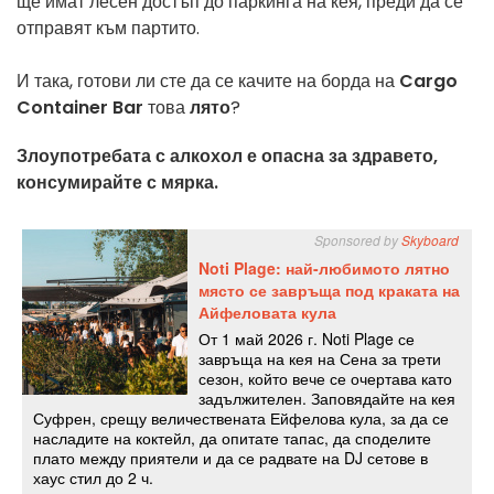
ще имат лесен достъп до паркинга на кея, преди да се
отправят към партито.
И така, готови ли сте да се качите на борда на
Cargo
Container Bar
това
лято
?
Злоупотребата с алкохол е опасна за здравето,
консумирайте с мярка.