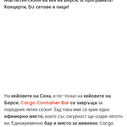
нов летен сезон на кея на Берси. В програмата?
Концерти, DJ сетове и пици!
На
кейовете на Сена
, и по-точно на
кейовете на
Берси
,
Cargo Container Bar
се завръща
за
поредния летен сезон! Зад това име се крие едно
ефимерно място,
което със сигурност ще озари лятото
ви. Едновременно
бар и място за живеене
, Cargo