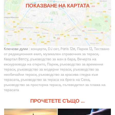
ПОКАЗВАНЕ НА КАРТАТА
Ключови думи :
концерти
,
DJ сет
,
Paris 12e
,
Париж 12
,
Тествано
от редакционния екип
,
музикален справочник за тераси
,
Квартал Bercy
,
ръководство за мач в бара
,
Вечерта на
екскурзовода на открито
,
Париж
,
ръководство за временни
тераси
,
ръководство за модерни тераси
,
ръководство за
необичайни тераси
,
ръководство за красива гледка към
терасата
,
ръководство за тераса на брега на Сена
,
ръководство за просторна тераса
,
пътеводител за плажа на
терасата
ПРОЧЕТЕТЕ СЪЩО ...