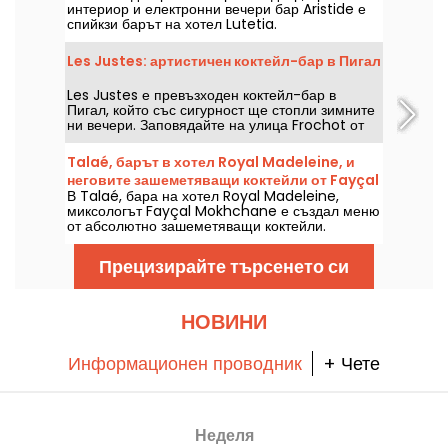
интериор и електронни вечери бар Aristide е
спийкзи барът на хотел Lutetia.
Les Justes: артистичен коктейл-бар в Пигал
Les Justes е превъзходен коктейл-бар в
Пигал, който със сигурност ще стопли зимните
ни вечери. Заповядайте на улица Frochot от
понеделник до събота в 18:00 ч.
Talaé, барът в хотел Royal Madeleine, и
неговите зашеметяващи коктейли от Fayçal
В Talaé, бара на хотел Royal Madeleine,
Mokhchane
миксологът Fayçal Mokhchane е създал меню
от абсолютно зашеметяващи коктейли.
Прецизирайте търсенето си
НОВИНИ
Информационен проводник
+ Чете
Неделя