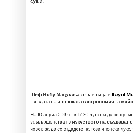
суши.
Шеф Нобу Мацухиса
се завръща в
Royal M
звездата на
японската гастрономия
за
майс
На 10 април 2019 г., в 17:30 ч., осем души ще 
усъвършенстват в
изкуството на създаване
човек, за да се отдадете на този японски лукс,