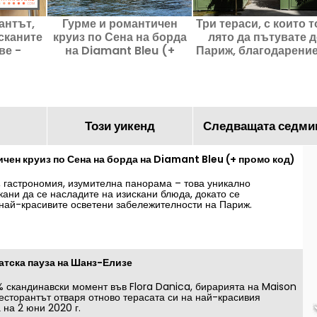
антът,
Гурме и романтичен
Три тераси, с които 
сканите
круиз по Сена на борда
лято да пътувате д
ве -
на Diamant Bleu (+
Париж, благодарение
творен
промо код)
ресторантите Fitz G
Този уикенд
Следващата седми
чен круиз по Сена на борда на Diamant Bleu (+ промо код)
, гастрономия, изумителна панорама – това уникално
кани да се насладите на изискани блюда, докато се
най-красивите осветени забележителности на Париж.
от 10% отстъпка за вашия вечерен круиз с хранене на борда на
ъзка в статията)
атска пауза на Шанз-Елизе
 скандинавски момент във Flora Danica, бирарията на Maison
сторантът отваря отново терасата си на най-красивия
 на 2 юни 2020 г.