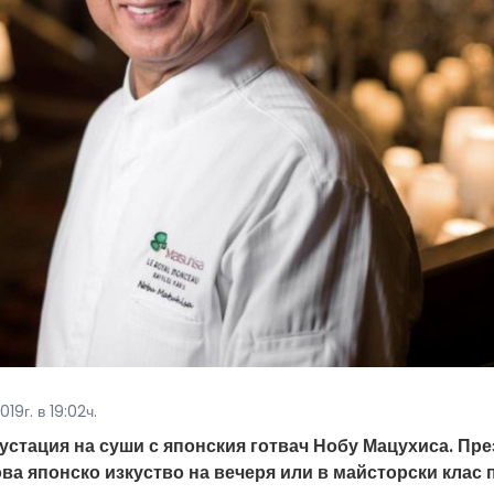
19г. в 19:02ч.
устация на суши с японския готвач Нобу Мацухиса. Пре
ова японско изкуство на вечеря или в майсторски клас 