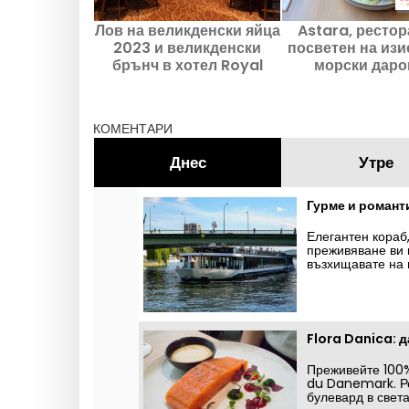
Лов на великденски яйца
Astara, рестор
2023 и великденски
посветен на изи
брънч в хотел Royal
морски даро
Monceau Raffles в
окончателно за
Париж
КОМЕНТАРИ
Днес
Утре
Гурме и романти
Елегантен кораб
преживяване ви 
възхищавате на 
Възползвайте се 
Диамант Блу! (вр
Flora Danica: д
Преживейте 100%
du Danemark. Ре
булевард в света