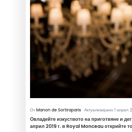
От
Manon de Sortiraparis
· Актуализирано 1 април 20
Овладейте изкуството на приготвяне и дег
април 2019 г. в Royal Monceau открийте т