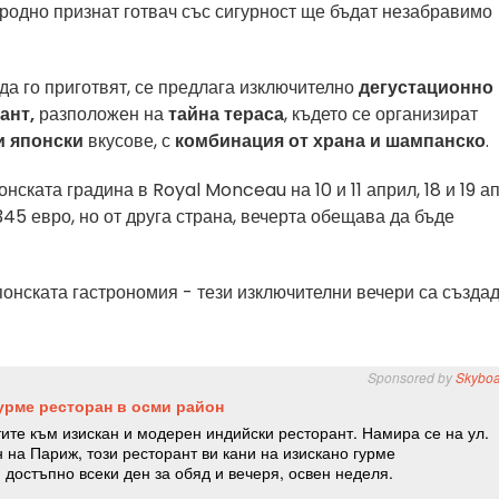
родно признат готвач със сигурност ще бъдат незабравимо
 да го приготвят, се предлага изключително
дегустационно
ант,
разположен на
тайна тераса
, където се организират
и японски
вкусове, с
комбинация от храна и шампанско
.
нската градина в Royal Monceau на 10 и 11 април, 18 и 19 а
 345 евро, но от друга страна, вечерта обещава да бъде
понската гастрономия - тези изключителни вечери са създа