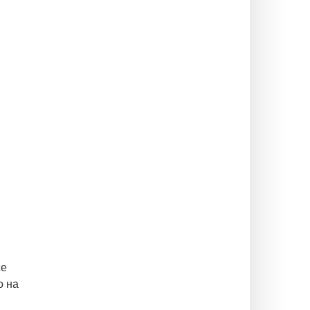
се
о на