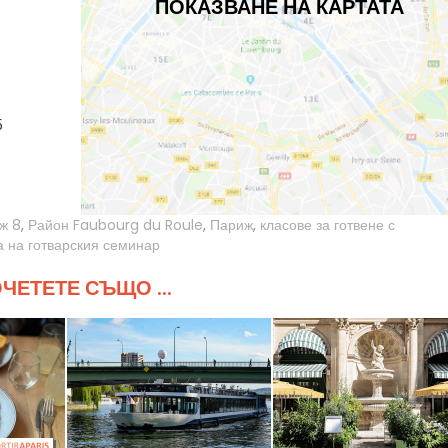
ПОКАЗВАНЕ НА КАРТАТА
5
ж 8
,
Район Faubourg du Roule
,
Париж
,
класове за готвене с
а на готварския семинар
ЧЕТЕТЕ СЪЩО ...