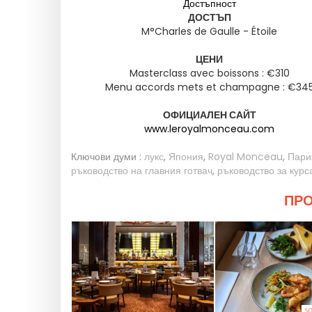
Достъпност
ДОСТЪП
M°Charles de Gaulle - Étoile
ЦЕНИ
Masterclass avec boissons : €310
Menu accords mets et champagne : €34
ОФИЦИАЛЕН САЙТ
www.leroyalmonceau.com
Ключови думи :
лукс
,
Япония
,
Royal Monceau
,
Пари
ръководство на главния готвач
,
ръководство за курс
ПРО