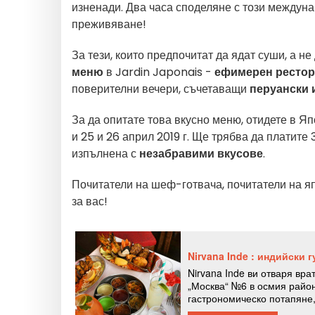
изненади. Два часа споделяне с този междуна
преживяване!
За тези, които предпочитат да ядат суши, а не
меню
в Jardin Japonais -
ефимерен рестор
поверителни вечери, съчетаващи
перуански 
За да опитате това вкусно меню, отидете в Япо
и 25 и 26 април 2019 г. Ще трябва да платите
изпълнена с
незабравими вкусове
.
Почитатели на шеф-готвача, почитатели на я
за вас!