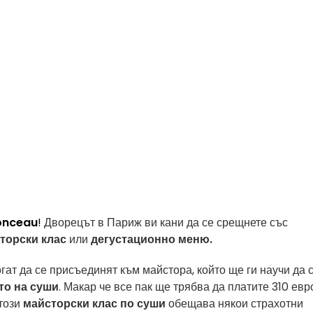
onceau
!
Дворецът в Париж ви кани да се срещнете със
торски клас
или
дегустационно меню.
могат да се присъединят към майстора, който ще ги научи да 
то на суши
. Макар че все пак ще трябва да платите 310 евр
 този
майсторски клас по суши
обещава някои страхотни