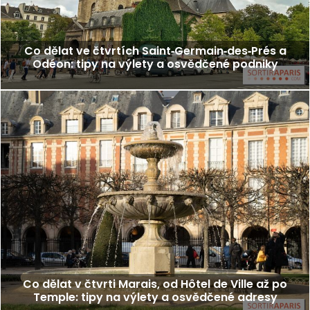
Co dělat ve čtvrtích Saint‑Germain‑des‑Prés a
Odéon: tipy na výlety a osvědčené podniky
Co dělat v čtvrti Marais, od Hôtel de Ville až po
Temple: tipy na výlety a osvědčené adresy