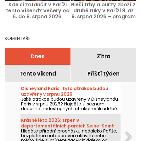
Kde si zatančit v Paříži
Bleší trhy a burzy zboží z
tento víkend? Večery od
druhé ruky v Paříži 8. až
6. do 8. srpna 2026.
9. srpna 2026 – program
víkendu
KOMENTÁŘE
Dnes
Zítra
Tento víkend
Příští týden
Disneyland Paris : tyto atrakce budou
uzavřeny v srpnu 2026
Jaké atrakce budou uzavřeny v Disneylandu
Paris v srpnu 2026? Najděte si seznam
dočasně nedostupných atrakcí kvůli údržbě
nebo rekonstrukci, abyste si mohli
naplánovat návštěvu v parcích Disney.
Krásné léto 2026: srpen v
departementálních parcích Seine-Saint-
Hledáte přírodní procházku nedaleko Paříže,
Denis
bezplatnou outdoorovou aktivitu nebo
místo, kde si můžete zacvičit daleko od