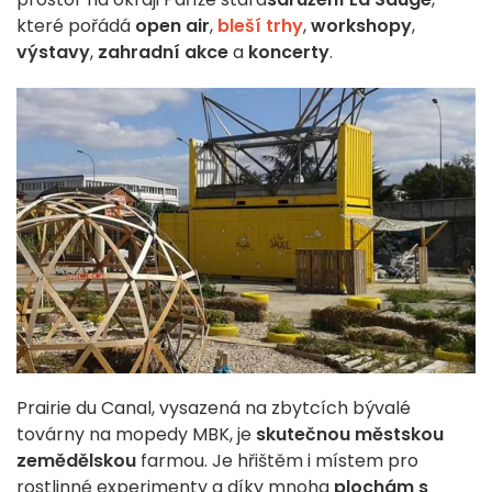
které pořádá
open air
,
bleší trhy
,
workshopy
,
výstavy
,
zahradní akce
a
koncerty
.
Prairie du Canal, vysazená na zbytcích bývalé
továrny na mopedy MBK, je
skutečnou
městskou
zemědělskou
farmou. Je hřištěm i místem pro
rostlinné experimenty a díky mnoha
plochám s