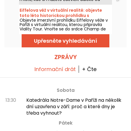
městského ruchu? Jeden z parků v Seine-
Saint-Denis vám určitě vyhoví!
Eiffelova věž v virtuální realitě: objevte
toto léto historickou prohlídku s
Objevte imerzivní prohlídku Eiffelovy věže v
průvodcem Viality Tour
Paříži s virtuální realitou, kterou připravila
Viality Tour. Vnořte se do srdce Champ de
Mars a znovu prožijte výstavbu a slavnostní
otevření Železné dámy v roce 1889. Nová
Upřesněte vyhledávání
verze, ještě věrnější než kdy dřív, vyšla 31.
března 2026. Při té příležitosti pro vás máme
promo kód! A aby se dalo snáze zvládnout
horké dny, všechny jejich prohlídky probíhají
ZPRÁVY
ve stínu.
Informační drát
+ Čte
Sobota
13:30
Katedrála Notre-Dame v Paříži na několik
dní uzavřena v září: proč a které dny je
třeba vyhnout?
Pátek