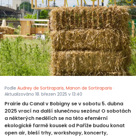
Podle
Audrey de Sortiraparis
,
Manon de Sortiraparis
·
Aktualizováno 18. březen 2025 v 13:40
Prairie du Canal v Bobigny se v sobotu 5. dubna
2025 vrací na další slunečnou sezónu! O sobotách
a některých nedělích se na této efemérní
ekologické farmě kousek od Paříže budou konat
open air, bleší trhy, workshopy, koncerty,