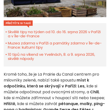
PŘEČTĚTE SI TAKÉ
Skvělé tipy na týden od 10. do 16. srpna 2026 v Paříži
a v Île-de-France
Muzea zdarma v Paříži a památky zdarma v Île-de-
France: kulturní tipy
10 tipů na víkend ve Yvelinách, 8. a 9. srpna 2026,
skvělé nápady
Kromě toho, že je La Prairie du Canal centrem pro
milovníky zeleně, nabízí také spoustu
míst k
odpočinku, která se skrývají v Paříži
:
Les,
kde si
můžete odpočinout pod ovocnými stromy, a
Chill
,
kde si můžete zdřímnout v houpací síti nebo teepee;
Hřiště,
kde si můžete zahrát
pétanque
,
molky
,
ping-
pong
a
badminton;
Grande Serre des Fêtes
s