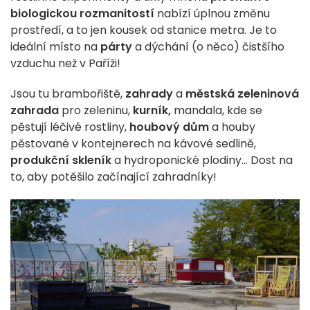
biologickou rozmanitostí
nabízí úplnou změnu
prostředí, a to jen kousek od stanice metra. Je to
ideální místo na
párty
a dýchání (o něco) čistšího
vzduchu než v Paříži!
Jsou tu brambořiště,
zahrady
a
městská zeleninová
zahrada
pro zeleninu,
kurník,
mandala, kde se
pěstují léčivé rostliny,
houbový dům
a houby
pěstované v kontejnerech na kávové sedlině,
produkční skleník
a hydroponické plodiny... Dost na
to, aby potěšilo začínající zahradníky!