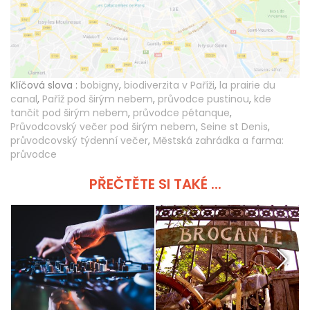
Klíčová slova :
bobigny
,
biodiverzita v Paříži
,
la prairie du
canal
,
Paříž pod širým nebem
,
průvodce pustinou
,
kde
tančit pod širým nebem
,
průvodce pétanque
,
Průvodcovský večer pod širým nebem
,
Seine st Denis
,
průvodcovský týdenní večer
,
Městská zahrádka a farma:
průvodce
PŘEČTĚTE SI TAKÉ ...