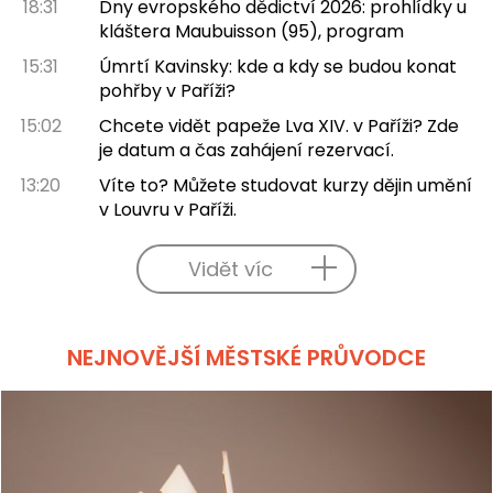
18:31
Dny evropského dědictví 2026: prohlídky u
kláštera Maubuisson (95), program
15:31
Úmrtí Kavinsky: kde a kdy se budou konat
pohřby v Paříži?
15:02
Chcete vidět papeže Lva XIV. v Paříži? Zde
je datum a čas zahájení rezervací.
13:20
Víte to? Můžete studovat kurzy dějin umění
v Louvru v Paříži.
Vidět víc
NEJNOVĚJŠÍ MĚSTSKÉ PRŮVODCE