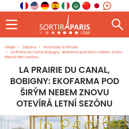
Vítejte
Zábava
Procházky & Příroda
La Prairie du Canal, Bobigny: ekofarma pod širým nebem znovu
otevírá letní sezónu
LA PRAIRIE DU CANAL,
BOBIGNY: EKOFARMA POD
ŠIRÝM NEBEM ZNOVU
OTEVÍRÁ LETNÍ SEZÓNU