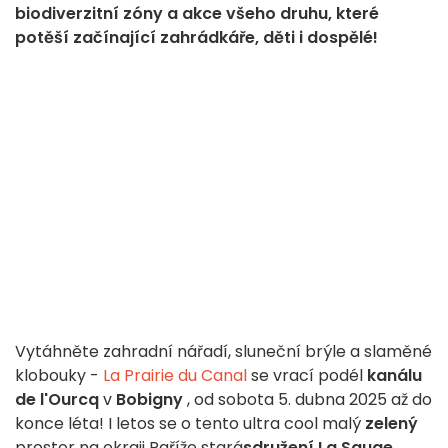
biodiverzitní zóny a akce všeho druhu, které
potěší začínající zahrádkáře, děti i dospělé!
Vytáhněte zahradní nářadí, sluneční brýle a slaměné
klobouky -
La Prairie du Canal
se vrací podél
kanálu
de l'Ourcq
v
Bobigny
, od
sobota 5. dubna 2025
až do
konce léta! I letos se o tento ultra cool malý
zelený
prostor na okraji Paříže stará
sdružení La Sauge
,