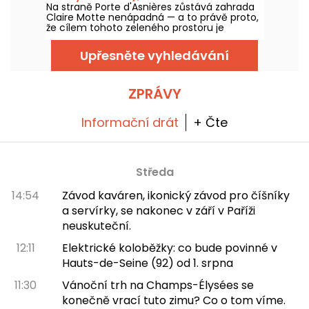
Na straně Porte d'Asnières zůstává zahrada
promo kód! A aby se dalo snáze zvládnout
Claire Motte nenápadná — a to právě proto,
horké dny, všechny jejich prohlídky probíhají
že cílem tohoto zeleného prostoru je
ve stínu.
nabídnout klidné místo pro načerpání sil.
Upřesněte vyhledávání
ZPRÁVY
Informační drát
+ Čte
Středa
14:54
Závod kaváren, ikonický závod pro číšníky
a servírky, se nakonec v září v Paříži
neuskuteční.
12:11
Elektrické koloběžky: co bude povinné v
Hauts-de-Seine (92) od 1. srpna
11:30
Vánoční trh na Champs-Élysées se
konečně vrací tuto zimu? Co o tom víme.