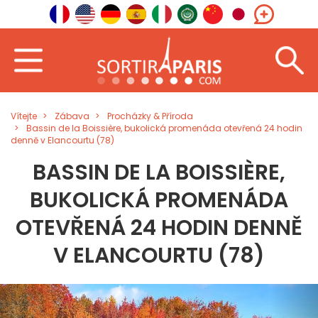
Vítejte
Zábava
Procházky & Příroda
Bassin de la Boissière, bukolická promenáda otevřená 24 hodin
denně v Elancourtu (78)
BASSIN DE LA BOISSIÈRE,
BUKOLICKÁ PROMENÁDA
OTEVŘENÁ 24 HODIN DENNĚ
V ELANCOURTU (78)