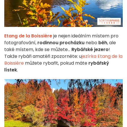
Etang de la Boissière
je nejen ideálním místem pro
fotografování,
rodinnou procházku
nebo
běh
, ale
také místem, kde se můžete...
Rybářské jezero
!
Takže rybáři amatéři zpozorněte: u
jezírka Etang de la
Boissière
můžete rybařit, pokud máte
rybářský
lístek
.