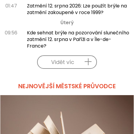
01:47
Zatmění 12. srpna 2026: Lze použít brýle na
zatmění zakoupené v roce 1999?
Úterý
09:56
Kde sehnat brýle na pozorování slunečního
zatmění 12. srpna v Paříži a v Île-de-
France?
Vidět víc
NEJNOVĚJŠÍ MĚSTSKÉ PRŮVODCE