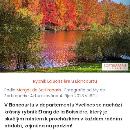
<
>
Rybník La Boissière u Elancourtu
Podle
Margot de Sortiraparis
· Fotografie od My de
Sortiraparis · Aktualizováno 4. říjen 2023 v 16:21
V Elancourtu v departementu Yvelines se nachází
krásný rybník Etang de la Boissière, který je
skvělým místem k procházkám v každém ročním
období, zejména na podzim!