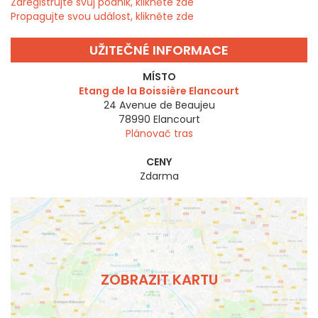
Zaregistrujte svůj podnik, klikněte zde
Propagujte svou událost, klikněte zde
UŽITEČNÉ INFORMACE
MÍSTO
Etang de la Boissière Elancourt
24 Avenue de Beaujeu
78990
Elancourt
Plánovač tras
CENY
Zdarma
ZOBRAZIT KARTU