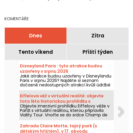
KOMENTÁŘE
Dnes
Zítra
Tento víkend
Příští týden
Disneyland Paris : tyto atrakce budou
uzavřeny v srpnu 2026
Jaké atrakce budou uzavřeny v Disneylandu
Paris v srpnu 2026? Najděte si seznam
dočasně nedostupných atrakcí kvůli údržbě
nebo rekonstrukci, abyste si mohli
naplánovat návštěvu v parcích Disney.
Eiffelova věž v virtuální realitě: objevte
toto léto historickou prohlídku s
Objevte imerzivní prohlídku Eiffelovy věže v
průvodcem Viality Tour
Paříži s virtuální realitou, kterou připravila
Viality Tour. Vnořte se do srdce Champ de
Mars a znovu prožijte výstavbu a slavnostní
otevření Železné dámy v roce 1889. Nová
Zahrada Claire Motte, tajný park (s
verze, ještě věrnější než kdy dřív, vyšla 31.
dětským hřištěm), v 17. obvodu
března 2026. Při té příležitosti pro vás máme