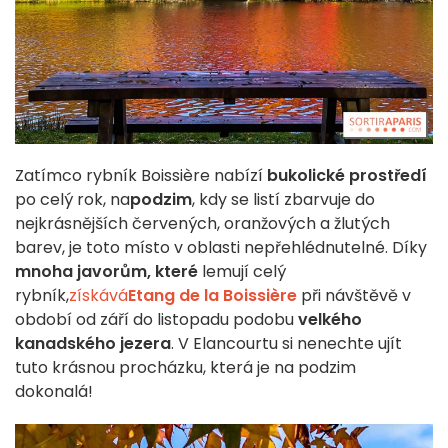
Zatímco rybník Boissière nabízí
bukolické prostředí
po celý rok, na
podzim
, kdy se listí zbarvuje do
nejkrásnějších červených, oranžových a žlutých
barev, je toto místo v oblasti nepřehlédnutelné. Díky
mnoha javorům, které
lemují celý
rybník,
získává
Etang de la Boissière
při návštěvě v
období od září do listopadu podobu
velkého
kanadského jezera
. V Elancourtu si nenechte ujít
tuto krásnou procházku, která je na podzim
dokonalá!