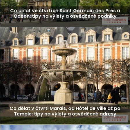
Co dělat ve čtvrtích Saint‑Germain‑des‑Prés a
Odéon: tipy na výlety a osvědčené podniky
Co dělat v čtvrti Marais, od Hôtel de Ville až po
Temple: tipy na výlety a osvědčené adresy