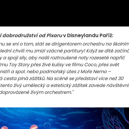
 dobrodružství od Pixaru
v Disneylandu Paříž:
 se sní o tom, stát se dirigentorem orchestru na školní
ní chvíli mu zmizí vzácné partitury! Když se dítě začín
y a spojí síly, aby našli roztroušené noty rozeseté napříč
lmu Toy Story přes živé kulisy ve filmu Coco, přes svět
Monstři a spol. nebo podmořský útes z Moře Nemo –
 cesta plná zážitků. Na scéně se představí více než 30
tento živý umělecký a estetický zážitek zavede návštěvní
, doprovázené živým orchestrem."