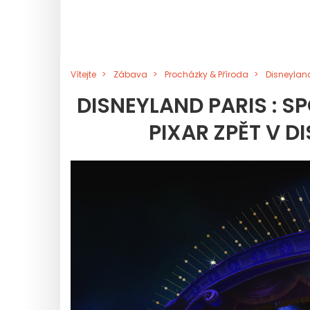
Vítejte
Zábava
Procházky & Příroda
Disneyland
DISNEYLAND PARIS : S
PIXAR ZPĚT V 