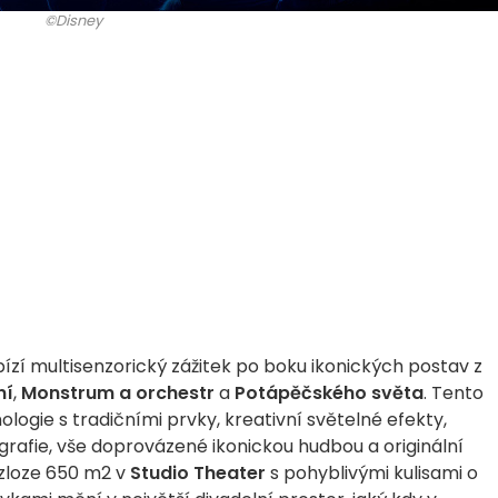
©Disney
ízí multisenzorický zážitek po boku ikonických postav z
ní
,
Monstrum a orchestr
a
Potápěčského světa
. Tento
ogie s tradičními prvky, kreativní světelné efekty,
rafie, vše doprovázené ikonickou hudbou a originální
ozloze 650 m2 v
Studio Theater
s pohyblivými kulisami o