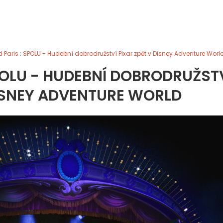
 Paris : SPOLU - Hudební dobrodružství Pixar zpět v Disney Adventure Worl
POLU - HUDEBNÍ DOBRODRUŽST
DISNEY ADVENTURE WORLD