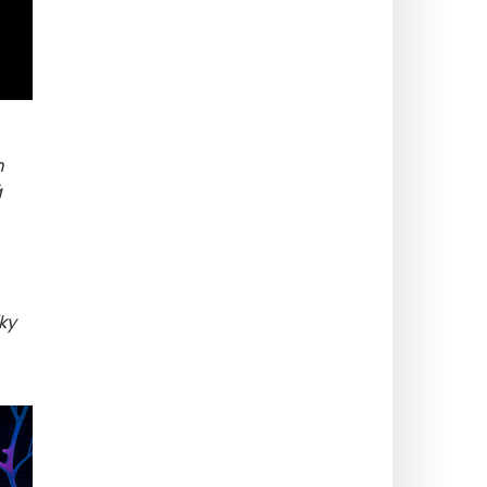
m
á
ky