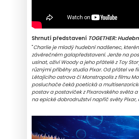
Shrnutí představení
TOGETHER: Hudební
"
Charlie je mladý hudební nadšenec, kterému
závěrečném galapředstavení. Jenže na posled
usínat, oživí Woody a jeho přátelé z Toy Stor
různými příběhy studia Pixar. Od přátel ve fi
Létajícího ostrova či Monstropolis z filmu 
posluchače čeká poetická a multisenzorická
postav a postaviček z Pixarovského světa a 
na epické dobrodružství napříč světy Pixar