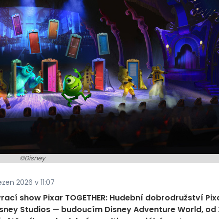
©Disney
ezen 2026 v 11:07
 vrací show Pixar TOGETHER: Hudební dobrodružství Pix
Disney Studios — budoucím Disney Adventure World, od 