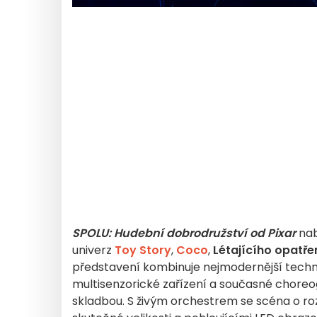
SPOLU: Hudební dobrodružství od Pixar
nab
univerz
Toy Story
,
Coco
,
Létajícího opatře
představení kombinuje nejmodernější technol
multisenzorické zařízení a současné choreog
skladbou. S živým orchestrem se scéna o r