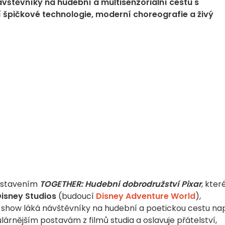
vštěvníky na hudební a multisenzoriální cestu s
í špičkové technologie, moderní choreografie a živý
edstavením
TOGETHER: Hudební dobrodružství Pixar
, kter
Disney Studios
(budoucí
Disney Adventure World
),
 show láká návštěvníky na hudební a poetickou cestu na
lárnějším postavám z filmů studia a oslavuje přátelství,