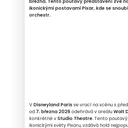
března. Tento poutavý představení zve ná
ikonickými postavami Pixar, kde se snoub
orchestr.
V
Disneyland Paris
se vrací na scénu s př
od
7. března 2026
odehrává v areálu
Walt 
konkrétně v
Studio Theatre
. Tento poutavý
ikonickými světy Pixaru, vzdává hold nejpopu