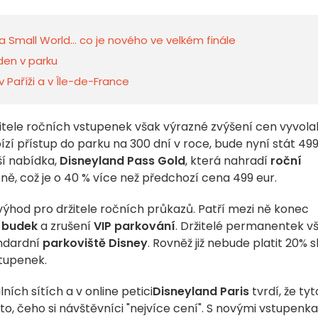
 a Small World... co je nového ve velkém finále
 den v parku
v Paříži a v Île-de-France
itele ročních vstupenek však výrazné zvýšení cen vyvola
bízí přístup do parku na 300 dní v roce, bude nyní stát 49
ší nabídka,
Disneyland Pass Gold
, která nahradí
roční
čně, což je o 40 % více než předchozí cena 499 eur.
výhod pro držitele ročních průkazů. Patří mezi ně konec
a
budek
a zrušení
VIP parkování
. Držitelé permanentek v
andardní
parkoviště Disney
. Rovněž již nebude platit 20% s
stupenek.
ích sítích a v online petici
Disneyland Paris
tvrdí, že tyt
o, čeho si návštěvníci "nejvíce cení". S novými vstupenk