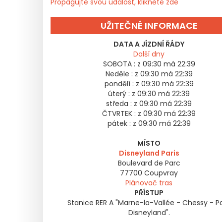
Propagujte svou událost, klikněte zde
UŽITEČNÉ INFORMACE
DATA A JÍZDNÍ ŘÁDY
Další dny
SOBOTA :
z 09:30 má 22:39
Neděle :
z 09:30 má 22:39
pondělí :
z 09:30 má 22:39
úterý :
z 09:30 má 22:39
středa :
z 09:30 má 22:39
ČTVRTEK :
z 09:30 má 22:39
pátek :
z 09:30 má 22:39
MÍSTO
Disneyland Paris
Boulevard de Parc
77700
Coupvray
Plánovač tras
PŘÍSTUP
Stanice RER A "Marne-la-Vallée - Chessy - P
Disneyland".