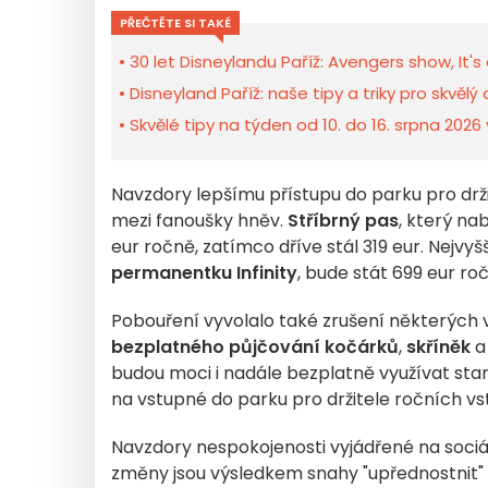
PŘEČTĚTE SI TAKÉ
30 let Disneylandu Paříž: Avengers show, It's
Disneyland Paříž: naše tipy a triky pro skvělý
Skvělé tipy na týden od 10. do 16. srpna 2026 
Navzdory lepšímu přístupu do parku pro drž
mezi fanoušky hněv.
Stříbrný pas
, který na
eur ročně, zatímco dříve stál 319 eur. Nejvyš
permanentku Infinity
, bude stát 699 eur ro
Pobouření vyvolalo také zrušení některých 
bezplatného půjčování kočárků
,
skříněk
budou moci i nadále bezplatně využívat st
na vstupné do parku pro držitele ročních v
Navzdory nespokojenosti vyjádřené na sociáln
změny jsou výsledkem snahy "upřednostnit" t