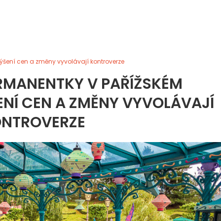
ýšení cen a změny vyvolávají kontroverze
RMANENTKY V PAŘÍŽSKÉM
ENÍ CEN A ZMĚNY VYVOLÁVAJÍ
NTROVERZE