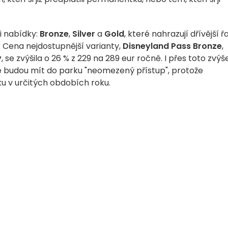
i nabídky:
Bronze
,
Silver
a
Gold
, které nahrazují dřívější ř
. Cena nejdostupnější varianty,
Disneyland Pass Bronze
,
y
, se zvýšila o 26 % z 229 na 289 eur ročně. I přes toto zvýš
lé budou mít do parku "neomezený přístup", protože
u v určitých obdobích roku.