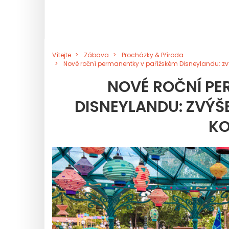
Vítejte
Zábava
Procházky & Příroda
Nové roční permanentky v pařížském Disneylandu: zv
NOVÉ ROČNÍ PE
DISNEYLANDU: ZVÝŠ
KO