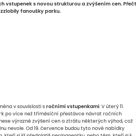
ch vstupenek s novou strukturou a zvýšením cen. Přeč
zzlobily fanoušky parku.
jména v souvislosti s
ročními vstupenkami
. V úterý 11.
k po více než tříměsíční přestávce návrat ročních
ese výrazné zvýšení cen a ztrátu některých výhod, což
lnu nevole. Od 19. července budou tyto nové nabídky
teří si již předplatili permanentku, nebo těm, kteří si ji