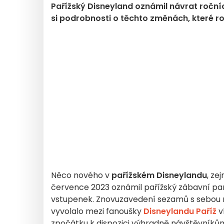
Pařížský Disneyland oznámil návrat roční
si podrobnosti o těchto změnách, které ro
Něco nového v
pařížském Disneylandu
, ze
července 2023 oznámil pařížský zábavní par
vstupenek. Znovuzavedení sezamů s sebou n
vyvolalo mezi fanoušky
Disneylandu Paříž
v
zpočátku k dispozici výhradně návštěvníkům, k