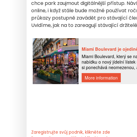
chce park zaujmout digitálnější přístup. Ná
online, i když stále bude možné používat roč
průkazy postupně zavádět pro stávající čle
Uvidíme, jak na to zareagují stávající držit
Zaregistrujte svůj podnik, klikněte zde