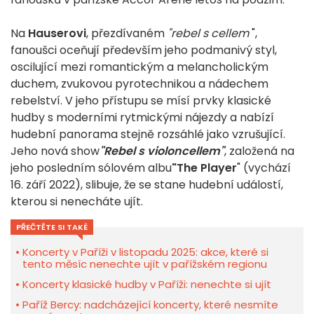
Na
Hauserovi
, přezdívaném
"rebel s cellem
",
fanoušci oceňují především jeho podmanivý styl,
oscilující mezi romantickým a melancholickým
duchem, zvukovou pyrotechnikou a nádechem
rebelství. V jeho přístupu se mísí prvky klasické
hudby s moderními rytmickými nájezdy a nabízí
hudební panorama stejně rozsáhlé jako vzrušující.
Jeho nová show
"Rebel s violoncellem"
, založená na
jeho posledním sólovém albu
"The Player
" (vychází
16. září 2022), slibuje, že se stane hudební událostí,
kterou si nenecháte ujít.
PŘEČTĚTE SI TAKÉ
Koncerty v Paříži v listopadu 2025: akce, které si
tento měsíc nenechte ujít v pařížském regionu
Koncerty klasické hudby v Paříži: nenechte si ujít
Paříž Bercy: nadcházející koncerty, které nesmíte