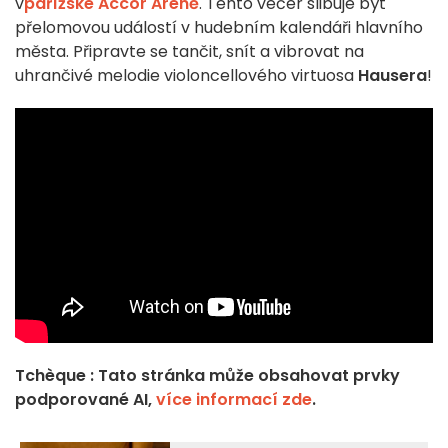
v
pařížské Accor Areně
. Tento večer slibuje být
přelomovou událostí v hudebním kalendáři hlavního
města. Připravte se tančit, snít a vibrovat na
uhrančivé melodie violoncellového virtuosa
Hausera
!
Tchèque : Tato stránka může obsahovat prvky
podporované AI,
více informací zde
.