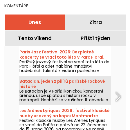
KOMENTÁŘE
Dnes
Zítra
Tento víkend
Příští týden
Paris Jazz Festival 2026: Bezplatné
koncerty se vrací toto léto v Parc Floral,
Parížský jazzový festival se vrací toto léto do
program
Parc Floral a opět nabídne množství
hudebních talentů k vidění i poslechu v
idylickém prostředí. Zde je program
bezplatných koncertů k objevení od 24.
Bataclan, jeden z pilířů pařížské rockové
června do 6. září 2026!
historie
Le Bataclan je v Paříži ikonickou koncertní
arénou, úzce spjatou s historií rocku v
metropoli. Nachází se v rušném 11. obvodu a
zůstává ikonickým místem pařížské hudební
scény.
Les Arènes Lyriques 2026 : festival klasické
hudby usazený na kopci Montmartre
Festival klasické hudby Les Arènes Lyriques
se vrací do Paříže a potrvá od 22. července
do 15. srpna 2026. Na programu? Ne méně