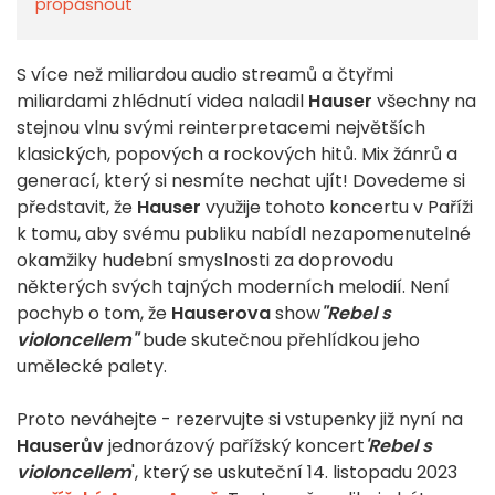
propásnout
S více než miliardou audio streamů a čtyřmi
miliardami zhlédnutí videa naladil
Hauser
všechny na
stejnou vlnu svými reinterpretacemi největších
klasických, popových a rockových hitů. Mix žánrů a
generací, který si nesmíte nechat ujít! Dovedeme si
představit, že
Hauser
využije tohoto koncertu v Paříži
k tomu, aby svému publiku nabídl nezapomenutelné
okamžiky hudební smyslnosti za doprovodu
některých svých tajných moderních melodií. Není
pochyb o tom, že
Hauserova
show
"Rebel s
violoncellem"
bude skutečnou přehlídkou jeho
umělecké palety.
Proto neváhejte - rezervujte si vstupenky již nyní na
Hauserův
jednorázový pařížský koncert
'Rebel s
violoncellem
', který se uskuteční 14. listopadu 2023