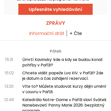
než 16 koncertů v Arénách Montmartru,
idylickí prostředí pro poslech největších
Upřesněte vyhledávání
klasik.
ZPRÁVY
Informační drát
+ Čte
Pátek
15:31
Úmrtí Kavinsky: kde a kdy se budou konat
pohřby v Paříži?
15:02
Chcete vidět papeže Lva XIV. v Paříži? Zde
je datum a čas zahájení rezervací.
13:20
Víte to? Můžete studovat kurzy dějin umění
v Louvru v Paříži.
12:48
Katedrála Notre-Dame v Paříži slaví Svátek
Nanebevzetí Panny Marie 2026: bezplatný
program