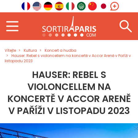
Vítejte
Kultura
Koncert a hudba
Hauser: Rebel s violoncellem na koncertě v Accor Areně v Paříži v
listopadu 2023
HAUSER: REBEL S
VIOLONCELLEM NA
KONCERTĚ V ACCOR ARENĚ
V PAŘÍŽI V LISTOPADU 2023