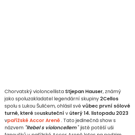
Chorvatský violoncellista
Stjepan Hauser
, známý
jako spoluzakladatel legendární skupiny
2Cellos
spolu s Lukou Šulićem, ohlásil své
vůbec první sólové
turné, které
se
uskuteční
v
úterý 14. listopadu 2023
v
pařížské Accor Areně
. Tato jedinečná show s
názvem
"Rebel s violoncellem
" jistě potěší uši
fanoušků v pařížské Accor Areně letos na podzim.