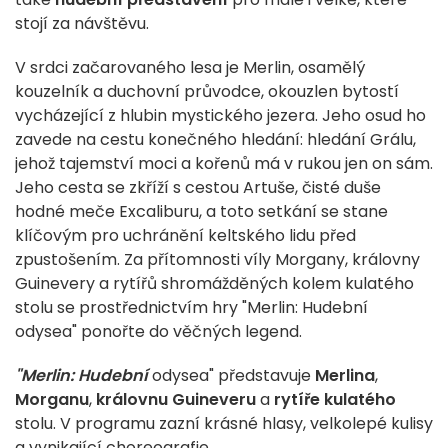
stojí za návštěvu.
V srdci začarovaného lesa je Merlin, osamělý
kouzelník a duchovní průvodce, okouzlen bytostí
vycházející z hlubin mystického jezera. Jeho osud ho
zavede na cestu konečného hledání: hledání Grálu,
jehož tajemství moci a kořenů má v rukou jen on sám.
Jeho cesta se zkříží s cestou Artuše, čisté duše
hodné meče Excaliburu, a toto setkání se stane
klíčovým pro uchránění keltského lidu před
zpustošením. Za přítomnosti víly Morgany, královny
Guinevery a rytířů shromážděných kolem kulatého
stolu se prostřednictvím hry "Merlin: Hudební
odysea" ponořte do věčných legend.
"Merlin: Hudební
odysea" představuje
Merlina
,
Morganu
,
královnu Guineveru
a
rytíře kulatého
stolu. V programu zazní krásné hlasy, velkolepé kulisy
a vynikající choreografie.