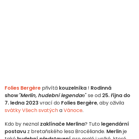
Folies Bergère
přivítá
kouzelníka
!
Rodinná
show
"Merlin, hudební legenda
e" se od
25. října do
7. ledna 2023
vrací do
Folies Bergère
, aby oživila
svátky Všech svatých
a
Vánoce
.
Kdo by neznal
zaklínače Merlina
? Tuto
legendární
postavu
z bretaňského lesa Brocéliande.
Merlin
je
také
hudební představení
pro malé i velké, které