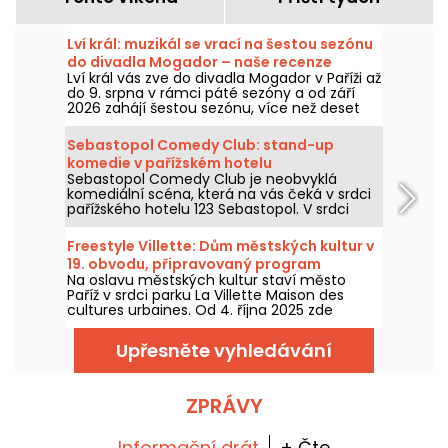
Lví král: muzikál se vrací na šestou sezónu
do divadla Mogador – naše recenze
Lví král vás zve do divadla Mogador v Paříži až
do 9. srpna v rámci páté sezóny a od září
2026 zahájí šestou sezónu, více než deset
let po posledním představení v této pařížské
scéně. Viděli jsme ho na vlastní oči a teď
Sebastopol Comedy Club: stand-up
vám prozradíme všechno!
komedie v pařížském hotelu
Sebastopol Comedy Club je neobvyklá
komediální scéna, která na vás čeká v srdci
pařížského hotelu 123 Sebastopol. V srdci
hotelu najdete každý víkend stand-up
scénu, na které vystupují zavedení umělci.
Freestyle Villette: Dům městských kultur v
19. obvodu, připravovaný program
Na oslavu městských kultur staví město
Paříž v srdci parku La Villette Maison des
cultures urbaines. Od 4. října 2025 zde
budete moci objevovat městský tanec,
hudbu, sport a pouliční umění.
Upřesněte vyhledávání
ZPRÁVY
Informační drát
+ Čte