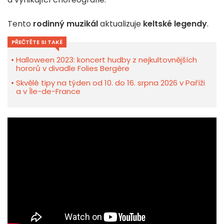
Tento
rodinný muzikál
aktualizuje
keltské legendy
.
PŘEČTĚTE SI TAKÉ
Halloween 2023: koncert hudby z nejkultovnějších
hororů v divadle Folies Bergère
Skvělé tipy na týden od 10. do 16. srpna 2026 v Paříži
a v Île-de-France