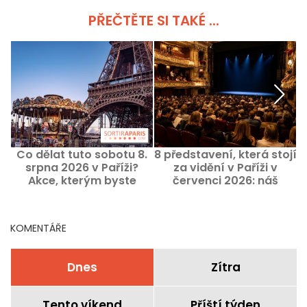
PŘEČTĚTE SI TAKÉ ...
Co dělat tuto sobotu 8.
8 představení, která stojí
srpna 2026 v Paříži?
za vidění v Paříži v
Akce, kterým byste
červenci 2026: náš
L
neměli minout
měsíční výběr
KOMENTÁŘE
Dnes
Zítra
Tento víkend
Příští týden