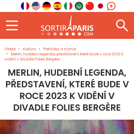
Vítejte
Kultura
Přehlídky a humor
Merlin, hudební legenda, představení, které bude v roce 2023 k
vidění v divadle Folies Bergère
MERLIN, HUDEBNÍ LEGENDA,
PŘEDSTAVENÍ, KTERÉ BUDE V
ROCE 2023 K VIDĚNÍ V
DIVADLE FOLIES BERGÈRE