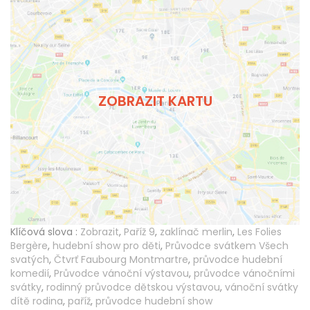
ZOBRAZIT KARTU
Klíčová slova :
Zobrazit
,
Paříž 9
,
zaklínač merlin
,
Les Folies
Bergère
,
hudební show pro děti
,
Průvodce svátkem Všech
svatých
,
Čtvrť Faubourg Montmartre
,
průvodce hudební
komedií
,
Průvodce vánoční výstavou
,
průvodce vánočními
svátky
,
rodinný průvodce dětskou výstavou
,
vánoční svátky
dítě rodina
,
paříž
,
průvodce hudební show