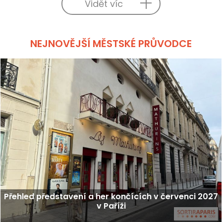
Vidět víc
NEJNOVĚJŠÍ MĚSTSKÉ PRŮVODCE
Přehled představení a her končících v červenci 2027
v Paříži