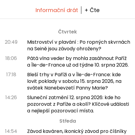
Informační drát
+ Čte
Čtvrtek
20:49
Mistrovství v plavání : Po ropných skvrnách
na Seině jsou závody ohroženy?
18:06
Pátá vlna veder by mohla zasáhnout Paříž
a Île-de-France už od týdne 10. srpna 2026.
17:18
Bleší trhy v Paříži a v Île-de-France: kde
lovit poklady v sobotu 15. srpna 2026, na
svátek Nanebevzetí Panny Marie?
14:26
Sluneční zatmění 12. srpna 2026: kde ho
pozorovat z Paříže a okolí? Klíčové události
a nejlepší pozorovací místa.
Středa
14:54
Závod kaváren, ikonický závod pro číšníky