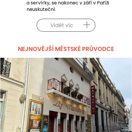
a servírky, se nakonec v září v Paříži
neuskuteční.
Vidět víc
NEJNOVĚJŠÍ MĚSTSKÉ PRŮVODCE