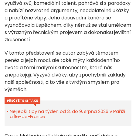
využívá svůj komediální talent, pohrává si s paradoxy
a nabízí nezvratné argumenty, neodolatelné ukázky
a procítěné vtipy. Jeho dosavadní kariéra se
vyznačovala úspěchem, díky němuž se stal umělcem
s výrazným řečnickým projevem a dokonalou jevištní
zkušeností.
V tomto představení se autor zabývá tématem
peněz a jejich moci, ale také mýty každodenního
života a těmi malými skutečnostmi, které nás
znepokojují. Vyzývá diváky, aby zpochybnili základy
naší společnosti, a to vše s tvrdým smyslem pro
výsměch.
PŘEČTĚTE SI TAKÉ
Nejlepší tipy na týden od 3. do 9. srpna 2026 v Paříži
a Île-de-France
Certe Mathurin reflektuje absurdity naší doby a