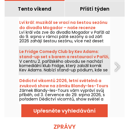
Tento víkend
Příští týden
Lví král: muzikál se vrací na šestou sezónu
do divadla Mogador – naše recenze
Lví král vás zve do divadla Mogador v Paříži až
do 9. srpna v rámci páté sezóny a od září
2026 zahájí šestou sezónu, více než deset
let po posledním představení v této pařížské
scéně. Viděli jsme ho na vlastní oči a teď
Le Fridge Comedy Club by Kev Adams:
vám prozradíme všechno!
stand-up set s barem a restaurací v Paříži,
V centru 2. pařížského obvodu se nachází
náš názor
komediální klub Fridge, který založil komik
Kev Adams. Nabízí stand-up pódium, kde se
o pódium dělí současné i budoucí talenty, a
také bar s kreativními koktejly a restauraci.
Dědictví vikomtů 2026, letní světelná a
zvuková show na zámku Blandy-les-Tours
Zámek Blandy-les-Tours vám vypráví svůj
příběh, od 3. července do 29. srpna 2026, s
pořadem Dědictví vicomtů, show světel a
zvuků, která vás provede napříč staletími a
představí tento středověký hrad. Na jeho
Upřesněte vyhledávání
objevení jsme se vydali my, a tady je
částečný nástin toho, co na vás čeká.
ZPRÁVY