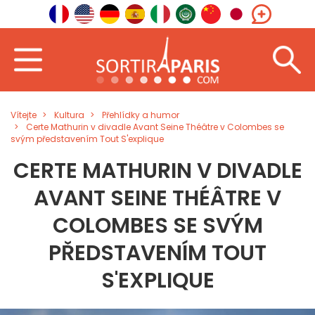
Vítejte
Kultura
Přehlídky a humor
Certe Mathurin v divadle Avant Seine Théâtre v Colombes se
svým představením Tout S'explique
CERTE MATHURIN V DIVADLE
AVANT SEINE THÉÂTRE V
COLOMBES SE SVÝM
PŘEDSTAVENÍM TOUT
S'EXPLIQUE