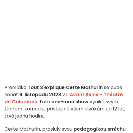
Přehlídka
Tout S'explique
Certe Mathurin
se bude
konat
9. listopadu 2023
v
L'Avant Seine - Théâtre
de Colombes
. Tato
one-man show
vyniká svým
žánrem: komedie, přístupná všem divákům od 12 let,
trvá jednu hodinu.
Certe Mathurin, proslulý svou
pedagogikou smíchu
,