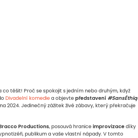
a co těšit! Proč se spokojit s jedním nebo druhým, když
 do
Divadelní komedie
a objevte
představení
#SansÉthiq
edna 2024. Jedinečný zážitek živé zábavy, který překračuje
Bracco Productions
, posouvá hranice
improvizace
díky
pnotizéři, publikum a vaše vlastní nápady. V tomto