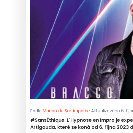
Podle
Manon de Sortiraparis
· Aktualizováno 6. říje
#SansÉthique, L'Hypnose en Impro je exp
Artigauda, které se koná od 6. října 2023