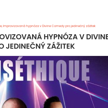
, Improvizovaná hypnóza v Divine Comedy pro jedinečný zážitek
OVIZOVANÁ HYPNÓZA V DIVIN
 JEDINEČNÝ ZÁŽITEK