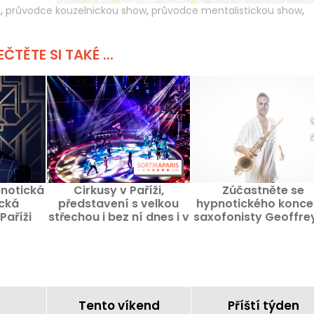
e
,
průvodce kouzelnickou show
,
průvodce mentalistickou show
,
ČTĚTE SI TAKÉ ...
pnotická
Cirkusy v Paříži,
Zúčastněte se
ická
představení s velkou
hypnotického konce
Paříži
střechou i bez ní dnes i v
saxofonisty Geoffre
budoucnu
Secca
Tento víkend
Příští týden