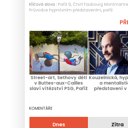
Klíčová slova :
Paříž 9
,
Čtvrť Faubourg Montmartr
Průvodce hypnózním představením
,
paříž
PŘE
Street-art, Sethovy děti
Kouzelnická, hy
v Buttes-aux-Cailles
a mentalist
slaví vítězství PSG, Paříž
představení v 
13. obvod
KOMENTÁŘE
Dnes
Zítra