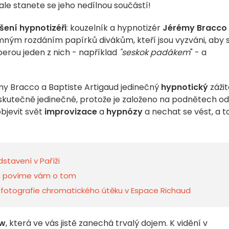
ale stanete se jeho nedílnou součástí!
šení
hypnotizéři
: kouzelník a hypnotizér
Jérémy Bracco
mným rozdáním papírků divákům, kteří jsou vyzváni, aby s
erou jeden z nich - například
"seskok padákem
" - a
my Bracco a Baptiste Artigaud jedinečný
hypnotický
zážit
 skutečně jedinečné, protože je založeno na podnětech od
objevit svět
improvizace
a
hypnózy
a nechat se vést, a t
stavení v Paříži
to, povíme vám o tom
 fotografie chromatického útěku v Espace Richaud
ow
, která ve vás jistě zanechá trvalý dojem. K vidění v