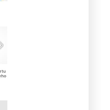
Výstava Hypnóza Diane
Masáž 4 rukou v
rtu
Benoit du Rey: naše
hypnóze: vyzkoušeli
yho
fotografie
jsme to, povíme vám o
chromatického útěku v
tom
Espace Richaud