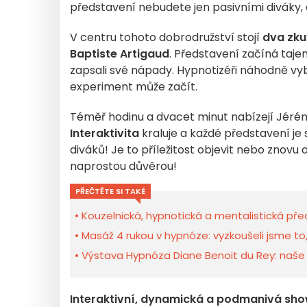
představení nebudete jen pasivními diváky, 
V centru tohoto dobrodružství stojí
dva
zku
Baptiste Artigaud
. Představení začíná taje
zapsali své nápady. Hypnotizéři náhodně vyb
experiment může začít.
Téměř hodinu a dvacet minut nabízejí Jéré
Interaktivita
kraluje a každé představení je
diváků! Je to příležitost objevit nebo znovu 
naprostou důvěrou!
PŘEČTĚTE SI TAKÉ
Kouzelnická, hypnotická a mentalistická před
Masáž 4 rukou v hypnóze: vyzkoušeli jsme 
Výstava Hypnóza Diane Benoit du Rey: naše
Interaktivní, dynamická a podmanivá sh