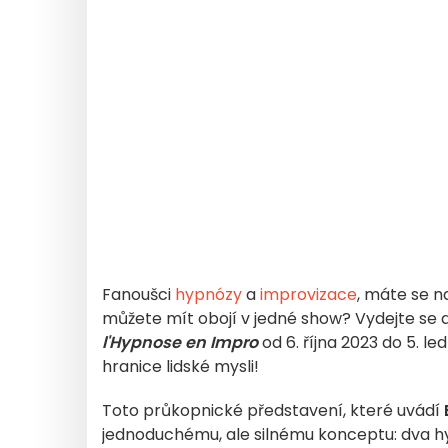
Fanoušci
hypnózy
a
improvizace
, máte se n
můžete mít obojí v jedné show? Vydejte se
l'Hypnose en Impro
od 6. října 2023 do 5. l
hranice lidské mysli!
Toto průkopnické představení, které uvádí
jednoduchému, ale silnému konceptu: dva hy