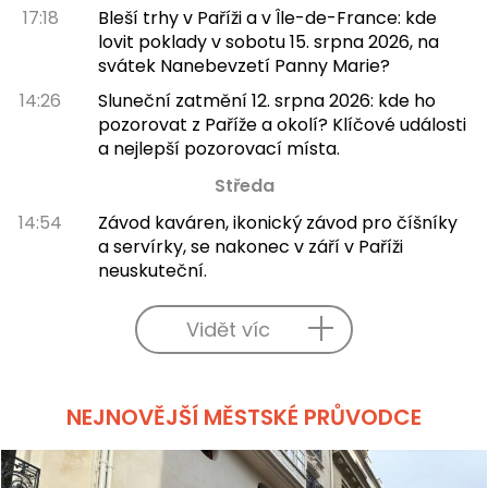
17:18
Bleší trhy v Paříži a v Île-de-France: kde
lovit poklady v sobotu 15. srpna 2026, na
svátek Nanebevzetí Panny Marie?
14:26
Sluneční zatmění 12. srpna 2026: kde ho
pozorovat z Paříže a okolí? Klíčové události
a nejlepší pozorovací místa.
Středa
14:54
Závod kaváren, ikonický závod pro číšníky
a servírky, se nakonec v září v Paříži
neuskuteční.
Vidět víc
NEJNOVĚJŠÍ MĚSTSKÉ PRŮVODCE