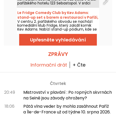
pařížského hotelu 123 Sebastopol. V srdci
hotelu najdete každý víkend stand-up
scénu, na které vystupují zavedení umělci.
Le Fridge Comedy Club by Kev Adams:
stand-up set s barem a restaurací v Paříži,
V centru 2. pařížského obvodu se nachází
náš názor
komediální klub Fridge, který založil komik
Kev Adams. Nabízí stand-up pódium, kde se
o pódium dělí současné i budoucí talenty, a
také bar s kreativními koktejly a restauraci.
Upřesněte vyhledávání
ZPRÁVY
Informační drát
+ Čte
Čtvrtek
20:49
Mistrovství v plavání : Po ropných skvrnách
na Seině jsou závody ohroženy?
18:06
Pátá vlna veder by mohla zasáhnout Paříž
a Île-de-France už od týdne 10. srpna 2026.