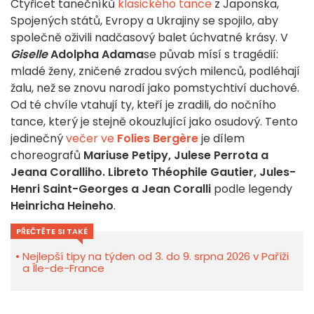
Čtyřicet tanečníků
klasického tance
z Japonska,
Spojených států, Evropy a Ukrajiny se spojilo, aby
společně oživili nadčasový balet úchvatné krásy. V
Giselle
Adolpha Adama
se půvab mísí s tragédií:
mladé ženy, zničené zradou svých milenců, podléhají
žalu, než se znovu narodí jako pomstychtiví duchové.
Od té chvíle vtahují ty, kteří je zradili, do nočního
tance, který je stejně okouzlující jako osudový. Tento
jedinečný
večer ve
Folies Bergère
je dílem
choreografů
Mariuse Petipy, Julese Perrota a
Jeana Coralliho. Libreto Théophile Gautier, Jules-
Henri Saint-Georges a Jean Coralli
podle legendy
Heinricha Heineho
.
PŘEČTĚTE SI TAKÉ
Nejlepší tipy na týden od 3. do 9. srpna 2026 v Paříži
a Île-de-France