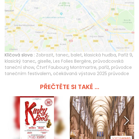
Klíčová slova :
Zobrazit
,
tanec
,
balet
,
klasická hudba
,
Paříž 9
,
klasický tanec
,
giselle
,
Les Folies Bergère
,
průvodcovská
taneční show
,
Čtvrť Faubourg Montmartre
,
paříž
,
průvodce
tanečním festivalem
,
očekávaná výstava 2025 průvodce
PŘEČTĚTE SI TAKÉ ...