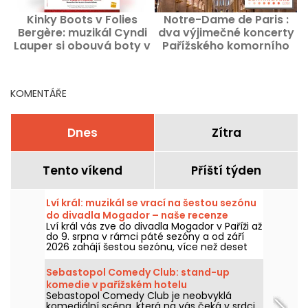
Kinky Boots v Folies
Notre-Dame de Paris :
K
Bergère: muzikál Cyndi
dva výjimečné koncerty
Lauper si obouvá boty v
Pařížského komorního
Paříži
orchestru, přicházejí
KOMENTÁŘE
Dnes
Zítra
Tento víkend
Příští týden
Lví král: muzikál se vrací na šestou sezónu
do divadla Mogador – naše recenze
Lví král vás zve do divadla Mogador v Paříži až
do 9. srpna v rámci páté sezóny a od září
2026 zahájí šestou sezónu, více než deset
let po posledním představení v této pařížské
scéně. Viděli jsme ho na vlastní oči a teď
Sebastopol Comedy Club: stand-up
vám prozradíme všechno!
komedie v pařížském hotelu
Sebastopol Comedy Club je neobvyklá
komediální scéna, která na vás čeká v srdci