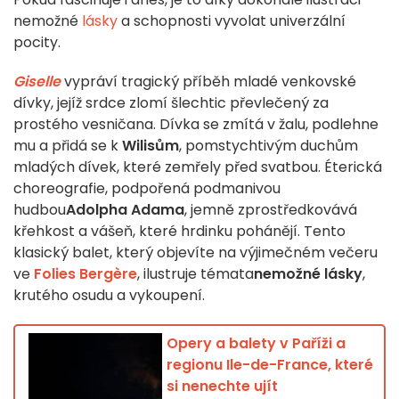
nemožné
lásky
a schopnosti vyvolat univerzální
pocity.
Giselle
vypráví tragický příběh mladé venkovské
dívky, jejíž srdce zlomí šlechtic převlečený za
prostého vesničana. Dívka se zmítá v žalu, podlehne
mu a přidá se k
Wilisům
, pomstychtivým duchům
mladých dívek, které zemřely před svatbou. Éterická
choreografie, podpořená podmanivou
hudbou
Adolpha Adama
, jemně zprostředkovává
křehkost a vášeň, které hrdinku pohánějí. Tento
klasický balet, který objevíte na výjimečném večeru
ve
Folies Bergère
, ilustruje témata
nemožné lásky
,
krutého osudu a vykoupení.
Opery a balety v Paříži a
regionu Ile-de-France, které
si nenechte ujít