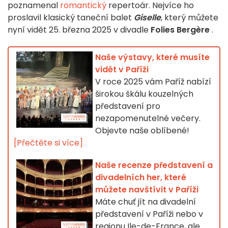
poznamenal
romantický
repertoár. Nejvíce ho
proslavil klasický taneční balet
Giselle
, který můžete
nyní vidět 25. března 2025 v divadle
Folies Bergère
.
Naše výstavy, které musíte
vidět v Paříži
V roce 2025 vám Paříž nabízí
širokou škálu kouzelných
představení pro
nezapomenutelné večery.
Objevte naše oblíbené!
[Přečtěte si více]
Naše recenze představení a
divadelních her, které
můžete navštívit v Paříži
Máte chuť jít na divadelní
představení v Paříži nebo v
regionu Ile-de-France, ale