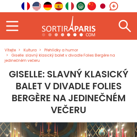
Vítejte
Kultura
Přehlídky a humor
Giselle: slavný klasický balet v divadle Folies Bergère na
jedinečném večeru
GISELLE: SLAVNÝ KLASICKÝ
BALET V DIVADLE FOLIES
BERGÈRE NA JEDINEČNÉM
VEČERU