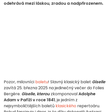
odehrává mezi láskou, zradou a nadpřirozenem.
Pozor, milovníci
baletu
! Slavný klasický balet
Giselle
zavítá 25. března 2025 na jedinečný večer do Folies
Bergère.
Giselle, kterou
zkomponoval
Adolphe
Adam
v Paříži v roce 1841
, je jedním z
nejsymboličtějších baletů
klasického
repertoáru.
Pokud fascinuje i dnes, je to díky dokonalé ilustraci